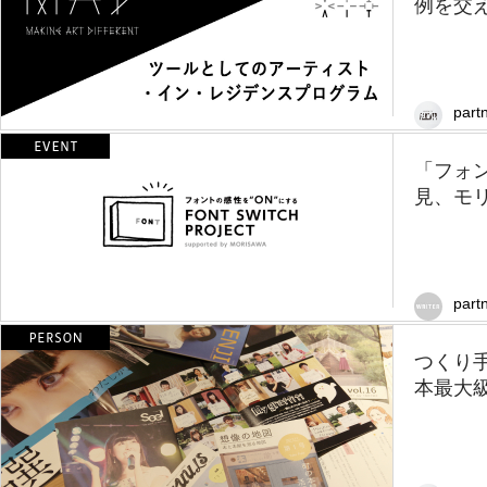
例を交え
partn
「フォ
見、モ
part
つくり
本最大級