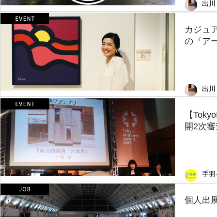
出川
カジュア
の『アー
出川
【Toky
開2次審査
手羽
個人出