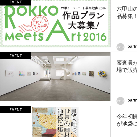
六甲山
品募集！
part
審査員
場で販売！
part
今年初
が池袋