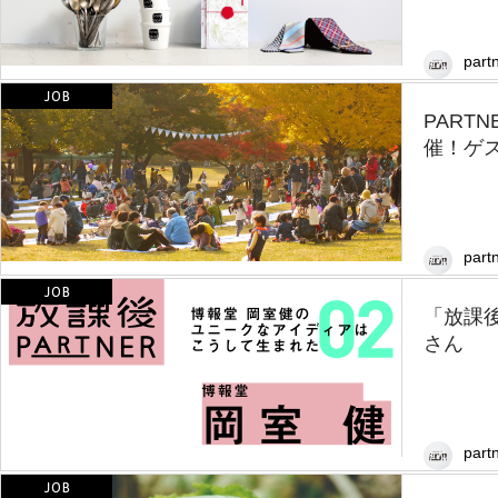
partn
PART
催！ゲ
partn
「放課後
さん
partn