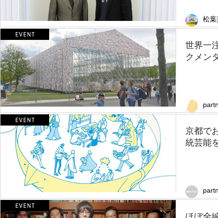
松葉
世界一
クメン
part
京都で
統芸能を
part
ほぼ全編