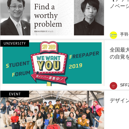
ノベーシ
手羽
全国最
の自覚を
SFF
デザイ