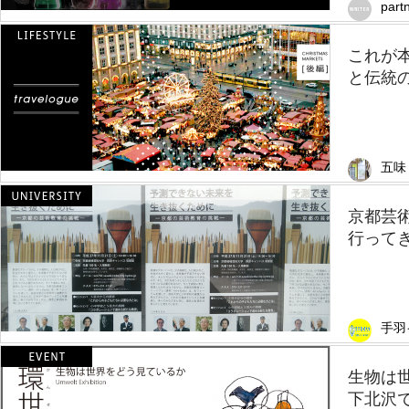
part
これが
と伝統の
五味
京都芸
行って
手羽
生物は
下北沢