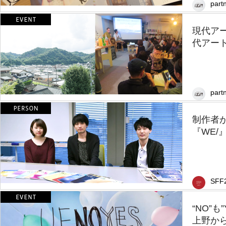
partn
現代ア
代アート
partn
制作者
『WE/
SFF
“NO”
上野から