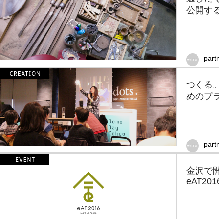
公開するDe
part
つくる
めのプラ
part
金沢で
eAT2016