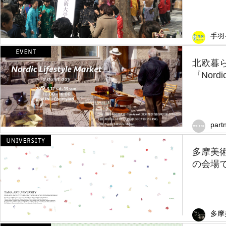
手羽
北欧暮
『Nordic 
part
多摩美
の会場
多摩