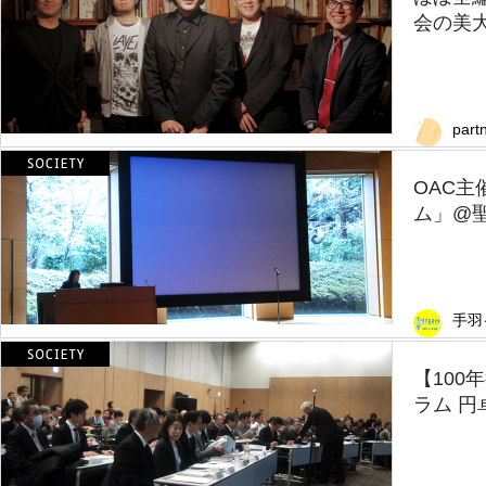
会の美
part
OAC
ム」@
手羽
【100
ラム 