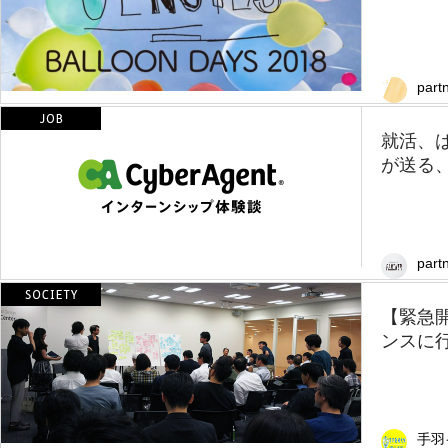
part
就活、
が送る、
partn
【緊急
ンスに
手羽