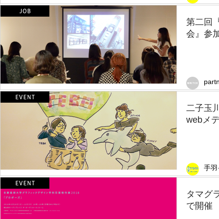
第二回
会』参
part
二子玉川
webメ
手羽
タマグ
で開催