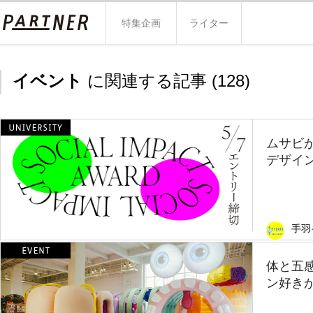
特集企画
ライター
イベント
に関連する記事 (
128
)
ムサビ
デザイン
手羽
体と五
ン好きが