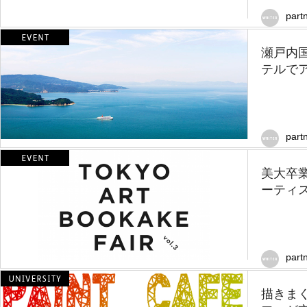
part
瀬戸内
テルで
part
美大卒
ーティス
part
描きま