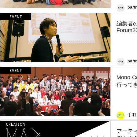
partn
編集者の熱
Forum20
partn
Mono-
行って
手羽
アーテ