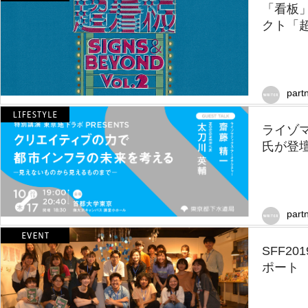
「看板
クト「
part
ライゾマ
氏が登壇
part
SFF2
ポート