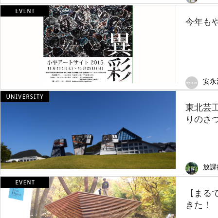
今年も
安永
東北芸
りのさ
放課
【まる
きた！