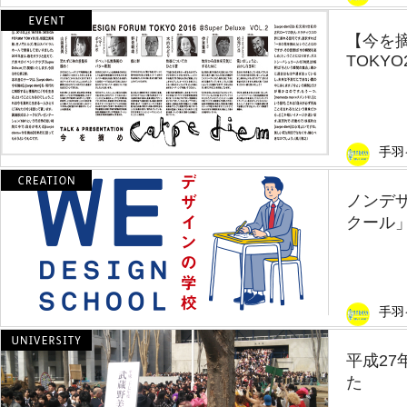
【今を摘め
TOKYO2
手羽
ノンデ
クール
手羽
平成2
た