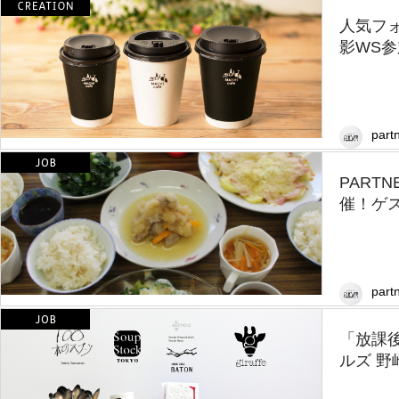
人気フ
影WS
partn
PART
催！ゲ
partn
「放課後
ルズ 野