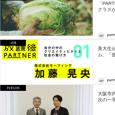
「PAR
クラス
partn
美大生
ム、「放
partn
大阪市
次の一手