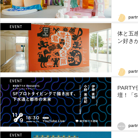
part
体と五
ン好きが
part
PART
壇！「S
part