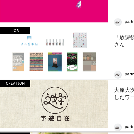
partn
「放課後
さん
partn
大原大
したワー
partn