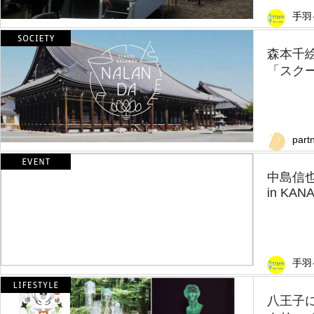
手羽
森本千
「スクー
part
中島信也
in KAN
手羽
八王子