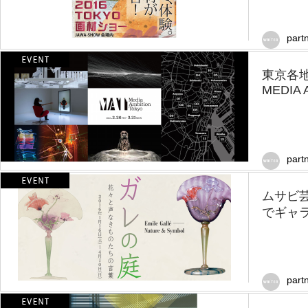
part
東京各
MEDIA 
part
ムサビ
でギャ
part