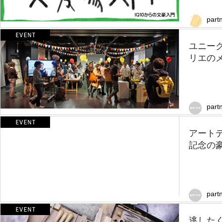
part
ユニー
リエのメ
part
アートデ
記念の豪
part
逃した