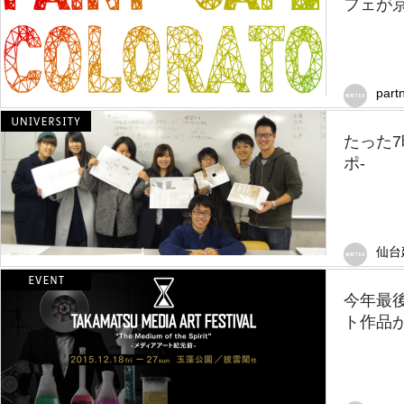
フェが
part
たった
ポ-
仙台
今年最
ト作品