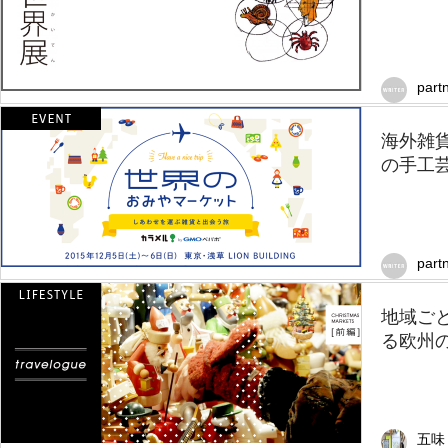
part
海外雑
の手工
part
地域ご
る欧州
五味