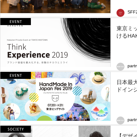
SFF
東京ミ
けるHAK
part
日本最
ドインジ
part
【デザ