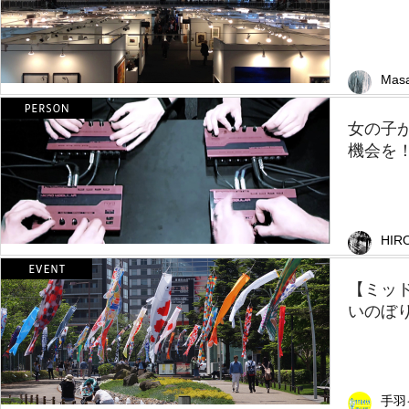
Masa
女の子
機会を！
HIR
【ミッド
いのぼり
手羽