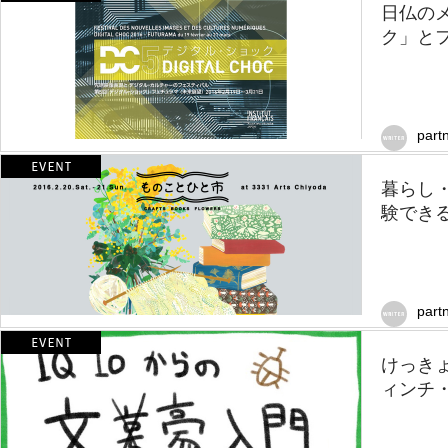
日仏の
ク」と
part
暮らし
験でき
part
けっき
ィンチ・