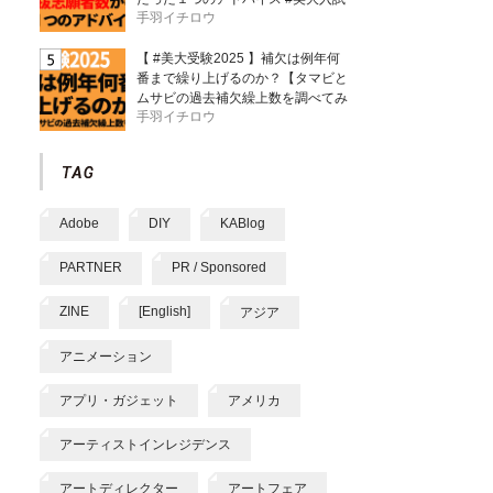
手羽イチロウ
【 #美大受験2025 】補欠は例年何
番まで繰り上げるのか？【タマビと
ムサビの過去補欠繰上数を調べてみ
手羽イチロウ
た】
Adobe
DIY
KABlog
PARTNER
PR / Sponsored
ZINE
[English]
アジア
アニメーション
アプリ・ガジェット
アメリカ
アーティストインレジデンス
アートディレクター
アートフェア