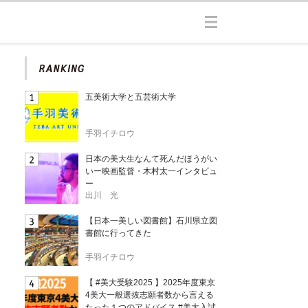
五美術大学と五芸術大学
手羽イチロウ
日本の美大生なんて死んだほうがい
いー映画監督・木村太一インタビュ
ー
出川 光
【日本一美しい図書館】石川県立図
書館に行ってきた
手羽イチロウ
【 #美大受験2025 】2025年度東京
4美大一般選抜志願者数から言える
たった１つのアドバイス #美大入試