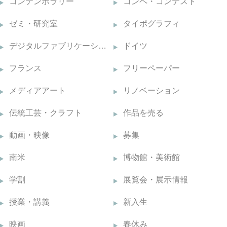
コンテンポラリー
コンペ・コンテスト
ゼミ・研究室
タイポグラフィ
デジタルファブリケーション
ドイツ
フランス
フリーペーパー
メディアアート
リノベーション
伝統工芸・クラフト
作品を売る
動画・映像
募集
南米
博物館・美術館
学割
展覧会・展示情報
授業・講義
新入生
映画
春休み