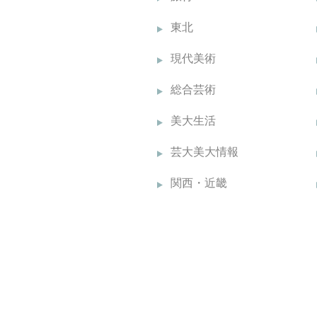
東北
現代美術
総合芸術
美大生活
芸大美大情報
関西・近畿