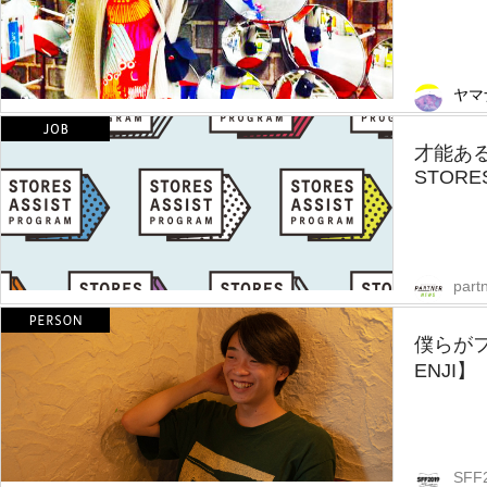
ヤマ
才能あ
STORES
part
僕らが
ENJI】
SFF