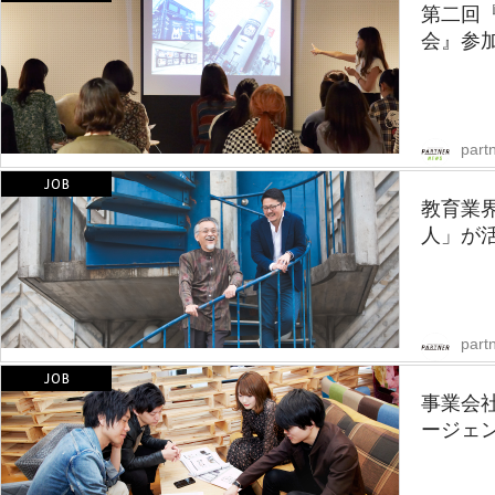
第二回
会』参
part
教育業
人」が活
partn
事業会
ージェ