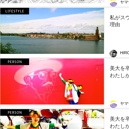
ヤマ
私がス
理由
HIR
美大を
わたしが
ヤマ
美大を
わたしが