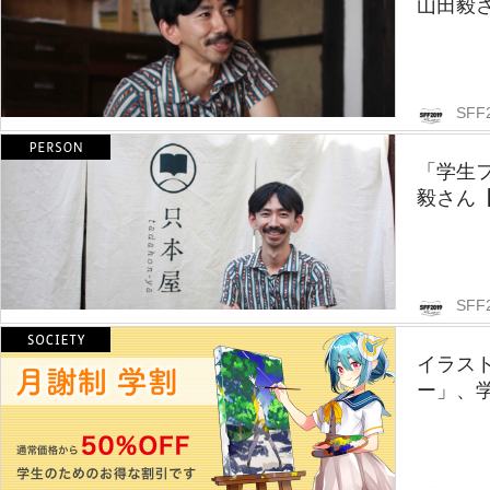
山田毅
SFF
「学生
毅さん
SFF
イラス
ー」、