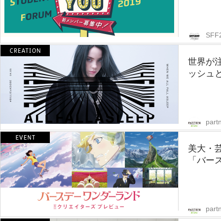
SFF
世界が
ッシュと
part
美大・
「バー
part