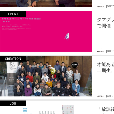
partn
タマグ
で開催
partn
才能あ
二期生
partn
「放課後