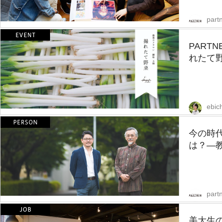
partn
PART
れたて野
ebic
今の時
は？—教
partn
美大生