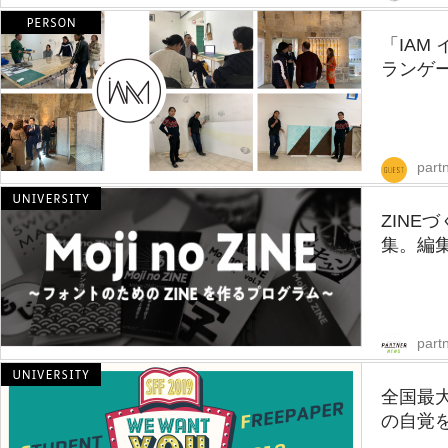
「IAM
ランゲ
part
ZINE
集。編集
part
全国最
の自覚を