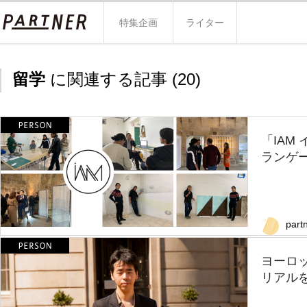
特集企画
ライター
留学
に関連する記事 (
20
)
「IAM
ランゲ
part
ヨーロ
リアル