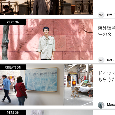
partn
海外留
生のター
partn
ドイツ
もらう
Masa