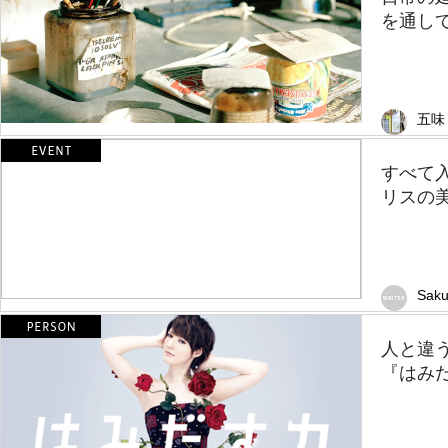
を通し
五味
すべて
リスの
Saku
人と違
『はみ