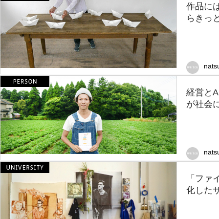
作品に
らきっと
nats
経営と
が社会に
nats
「ファ
化した