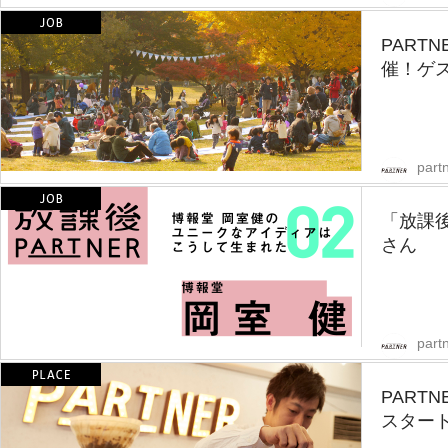
PART
催！ゲ
partn
「放課後
さん
partn
PART
スター