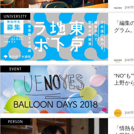
partn
「編集の
グラム。
part
“NO”
上野から
part
「情熱