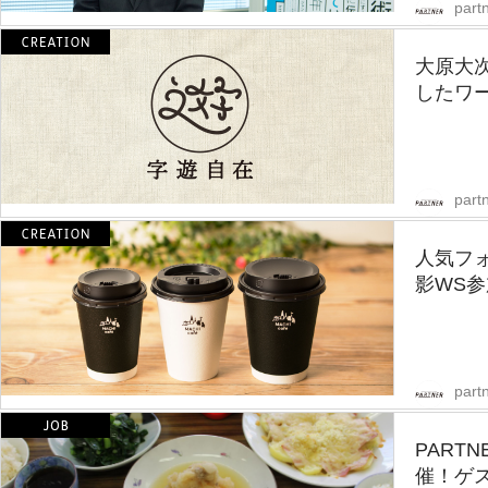
partn
大原大
したワー
partn
人気フ
影WS
partn
PART
催！ゲ