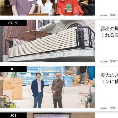
partn
露出の
くれる
part
美大の
ョンに使
partn