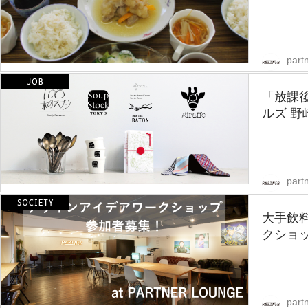
partn
「放課後
ルズ 野
partn
大手飲
クショ
partn