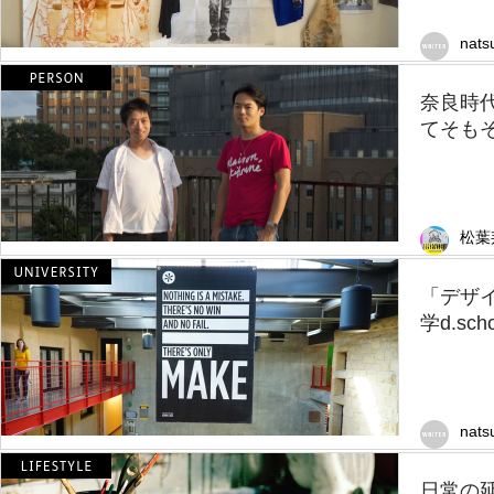
nats
奈良時
てそも
松葉
「デザ
学d.sc
nats
日常の