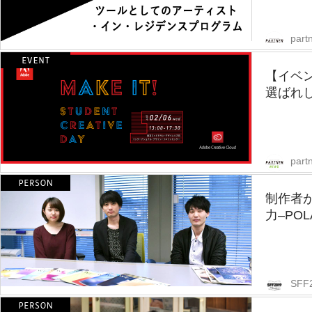
partn
【イベ
選ばれし
part
制作者
力–PO
SFF