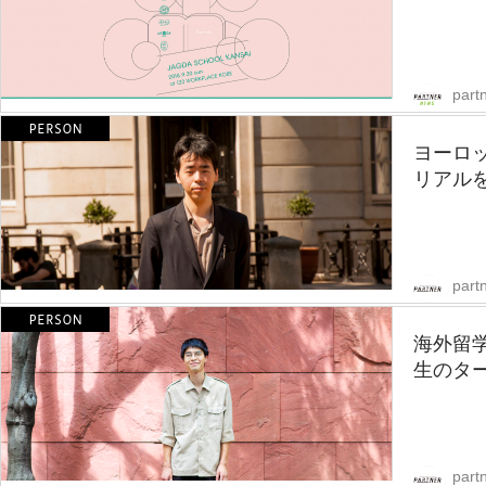
part
ヨーロ
リアル
partn
海外留
生のター
partn