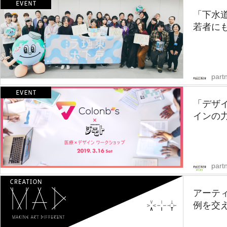
「下水道
若者にも
partn
「デザ
インの力
part
アーテ
例を交え