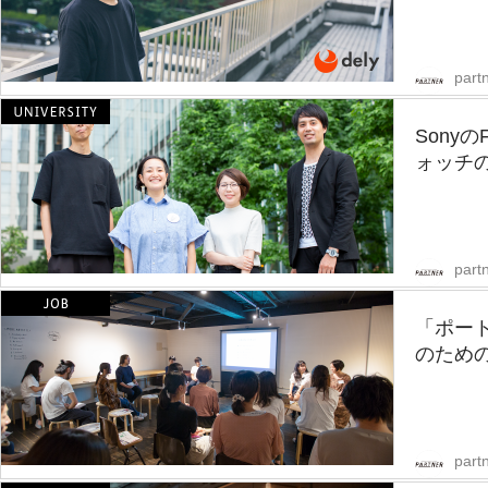
partn
Sony
ォッチの
partn
「ポー
のための
partn