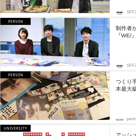
SFF
制作者
『WE/
SFF
つくり
本最大級
partn
アッシ