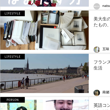
nats
美大生
たもの
五味
フラン
生活
南健
英語コ