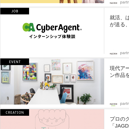
partn
就活、
が送る、
partn
現代ア
ン作品
part
プロの
「JAGD