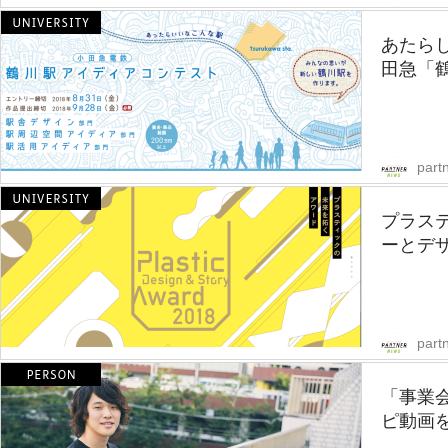
あたら
田急「鶴
part
プラス
ーとデザイ
part
「事業会
ピ動画を