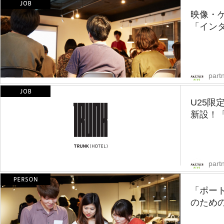
映像・
「インタ
part
U25
新設！「T
part
「ポー
のための