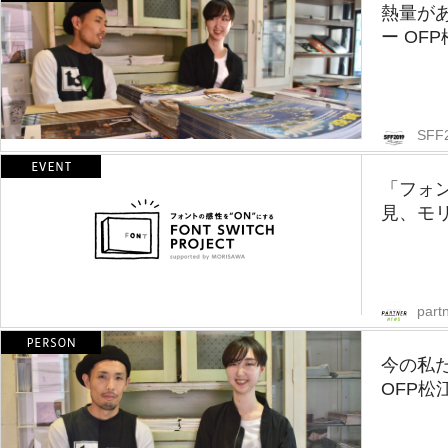
熱量が
ー OF
SFF
「フォ
見、モ
part
今の私
OFP