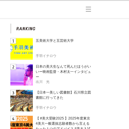
五美術大学と五芸術大学
手羽イチロウ
日本の美大生なんて死んだほうがい
いー映画監督・木村太一インタビュ
ー
出川 光
【日本一美しい図書館】石川県立図
書館に行ってきた
手羽イチロウ
【 #美大受験2025 】2025年度東京
4美大一般選抜志願者数から言える
たった１つのアドバイス #美大入試