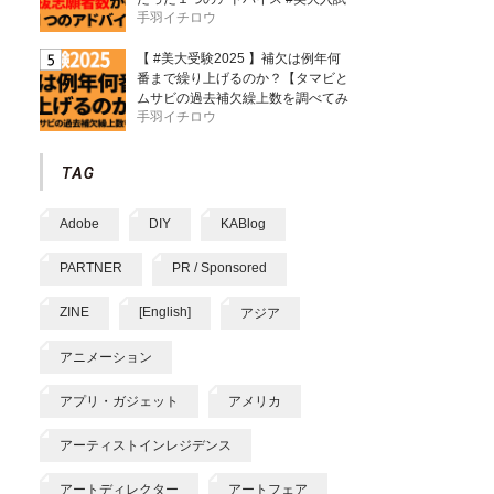
手羽イチロウ
【 #美大受験2025 】補欠は例年何
番まで繰り上げるのか？【タマビと
ムサビの過去補欠繰上数を調べてみ
手羽イチロウ
た】
Adobe
DIY
KABlog
PARTNER
PR / Sponsored
ZINE
[English]
アジア
アニメーション
アプリ・ガジェット
アメリカ
アーティストインレジデンス
アートディレクター
アートフェア