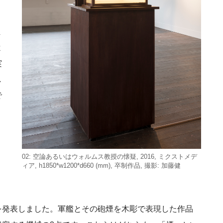
う
ま
よ
実
し
で
02: 空論あるいはウォルムス教授の懐疑, 2016, ミクストメデ
ィア, h1850*w1200*d660 (mm), 卒制作品, 撮影: 加藤健
を発表しました。軍艦とその砲煙を木彫で表現した作品