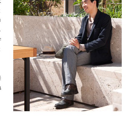
大
と
コ
し
学
と
経
勉