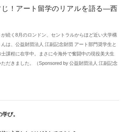
すじ！アート留学のリアルを語る—西
さが続く8月のロンドン、セントラルからほど近い大学構
んは、公益財団法人 江副記念財団 アート部門奨学生と
修士課程に在学中。まさに今海外で奮闘中の現役美大生
きました。（Sponsored by 公益財団法人 江副記念
の学び。