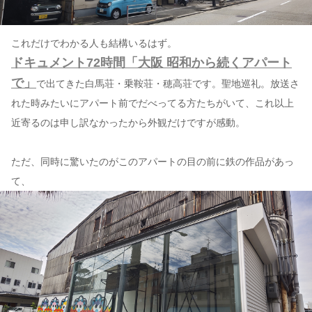
これだけでわかる人も結構いるはず。
ドキュメント72時間「大阪 昭和から続くアパート
で」
で出てきた白馬荘・乗鞍荘・穂高荘です。聖地巡礼。放送さ
れた時みたいにアパート前でだべってる方たちがいて、これ以上
近寄るのは申し訳なかったから外観だけですが感動。
ただ、同時に驚いたのがこのアパートの目の前に鉄の作品があっ
て、