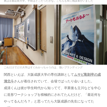
奥は京都芸術大学。手前はどこだったかな。こちらも常に相談者がいました
これだけでどの大学はすぐわかっちゃうのは、強いブランディング
関西といえば、大阪成蹊大学の専任講師として
ムサビ彫刻卒の成
清北斗
さんが着任されていて、会場でばったり会いました。
成清くんは彼が学生時代から知ってて、卒業後も立川などを中心
に造形ワークショップを積極的にされてたんだけど、「最近何を
やってるんだろ？」と思ってたら大阪成蹊の先生になってた