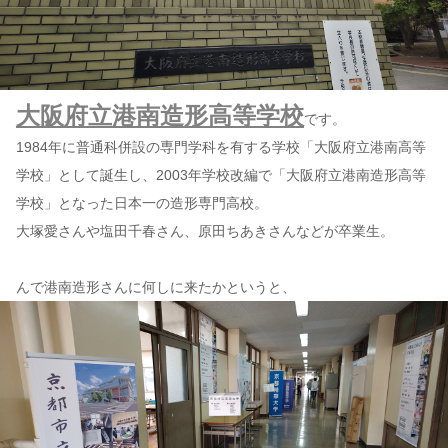
大阪府立港南造形高等学校
です。
1984年に普通科併設の専門学科を有する学校「大阪府立港南高等
学校」として誕生し、2003年学校改編で「大阪府立港南造形高等
学校」となった日本一の造形専門高校。
大塚愛さんや塩田千春さん、原田ちあきさんなどが卒業生。
んで港南造形さんに何しに来たかというと、