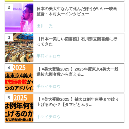
日本の美大生なんて死んだほうがいいー映画
監督・木村太一インタビュー
出川 光
【日本一美しい図書館】石川県立図書館に行
ってきた
手羽イチロウ
【 #美大受験2025 】2025年度東京4美大一般
選抜志願者数から言える...
手羽イチロウ
【 #美大受験2025 】補欠は例年何番まで繰り
上げるのか？【タマビとムサ...
手羽イチロウ