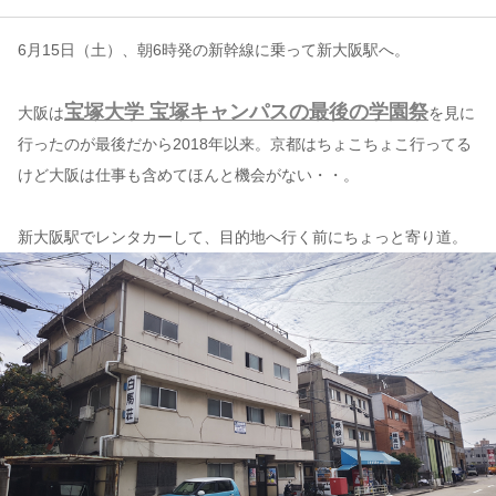
6月15日（土）、朝6時発の新幹線に乗って新大阪駅へ。
コンテンツ
このサイトについて
宝塚大学 宝塚キャンパスの最後の学園祭
大阪は
を見に
運営会社
行ったのが最後だから2018年以来。京都はちょこちょこ行ってる
お問い合わせ
けど大阪は仕事も含めてほんと機会がない・・。
新大阪駅でレンタカーして、目的地へ行く前にちょっと寄り道。