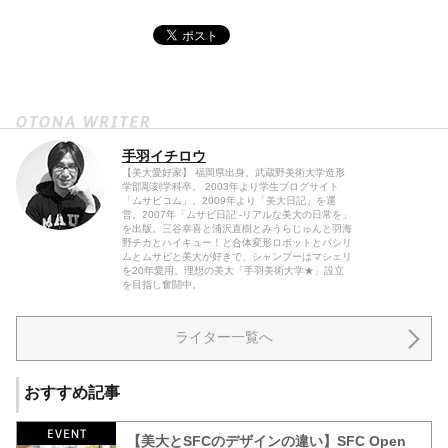
手羽イチロウ
【美大愛好家】 福岡県出身。武蔵野美術大学造形
学部彫刻学科卒。 2003年より学生ブログサイト
「ムサビコム」、2009年より「美大日記」を運
営。2007年「ムサビ日記 -リアルな美大の日常を」
を出版。三谷幸喜と浦沢直樹とみうらじゅんと羽海
野チカとハイキュー！と合体変形ロボットとパシリ
ムとムサビと美大が好きで、シャンプーはマシェリ
を20年愛用。理想の美大「手羽美術大学★」設立
を目指し奮闘中。
ライター一覧へ
おすすめ記事
【美大とSFCのデザインの違い】SFC Open