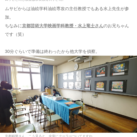
ムサビからは油絵学科油絵専攻の主任教授でもある水上先生が参
加。
ちなみに
京都芸術大学映画学科教授・水上竜士さん
のお兄ちゃん
です（笑）
30分ぐらいで準備は終わったから他大学を偵察。
京都精華さん。こう見ると、全室にクーラーついてますね