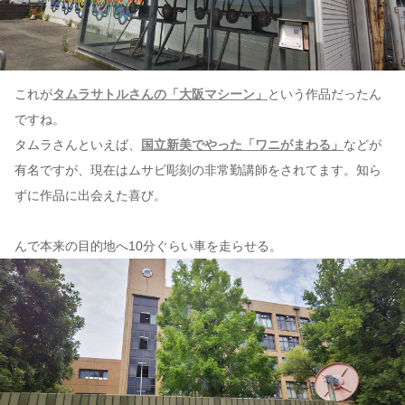
これが
タムラサトルさんの「大阪マシーン」
という作品だったん
ですね。
タムラさんといえば、
国立新美でやった「ワニがまわる」
などが
有名ですが、現在はムサビ彫刻の非常勤講師をされてます。知ら
ずに作品に出会えた喜び。
んで本来の目的地へ10分ぐらい車を走らせる。