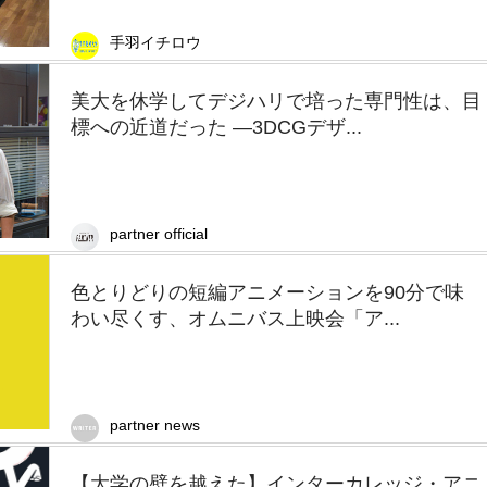
手羽イチロウ
美大を休学してデジハリで培った専門性は、目
標への近道だった —3DCGデザ...
partner official
色とりどりの短編アニメーションを90分で味
わい尽くす、オムニバス上映会「ア...
partner news
【大学の壁を越えた】インターカレッジ・アニ