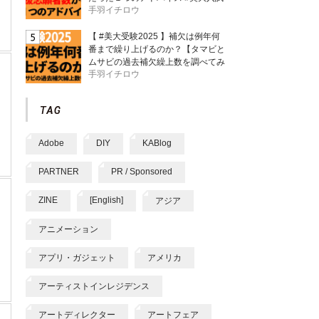
手羽イチロウ
【 #美大受験2025 】補欠は例年何
番まで繰り上げるのか？【タマビと
ムサビの過去補欠繰上数を調べてみ
手羽イチロウ
た】
Adobe
DIY
KABlog
PARTNER
PR / Sponsored
ZINE
[English]
アジア
アニメーション
アプリ・ガジェット
アメリカ
アーティストインレジデンス
アートディレクター
アートフェア