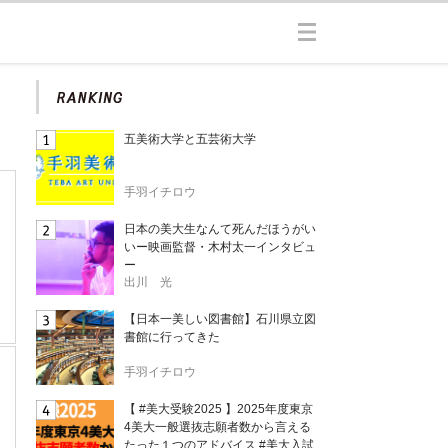
五美術大学と五芸術大学
手羽イチロウ
日本の美大生なんて死んだほうがい
いー映画監督・木村太一インタビュ
ー
出川 光
【日本一美しい図書館】石川県立図
書館に行ってきた
手羽イチロウ
【 #美大受験2025 】2025年度東京
4美大一般選抜志願者数から言える
たった１つのアドバイス #美大入試