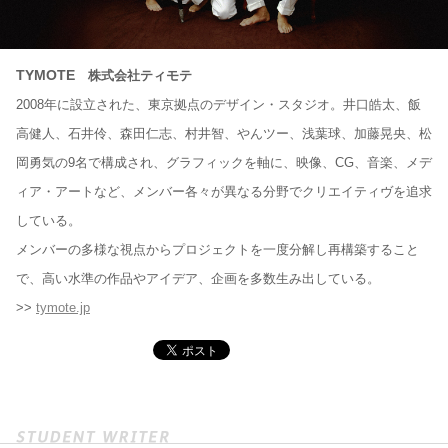
TYMOTE
株式会社ティモテ
2008年に設立された、東京拠点のデザイン・スタジオ。井口皓太、飯
高健人、石井伶、森田仁志、村井智、やんツー、浅葉球、加藤晃央、松
岡勇気の9名で構成され、グラフィックを軸に、映像、CG、音楽、メデ
ィア・アートなど、メンバー各々が異なる分野でクリエイティヴを追求
している。
メンバーの多様な視点からプロジェクトを一度分解し再構築すること
で、高い水準の作品やアイデア、企画を多数生み出している。
>>
tymote.jp