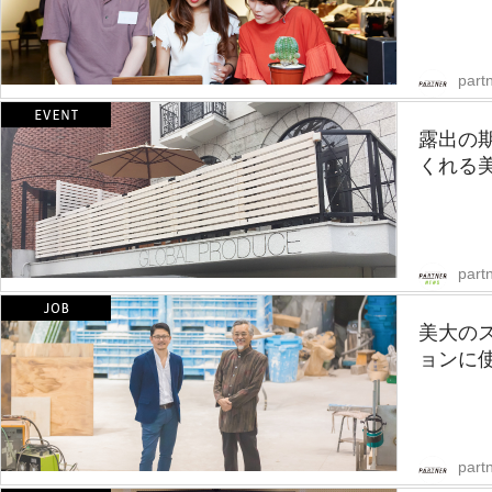
partn
露出の
くれる
part
美大の
ョンに使
partn