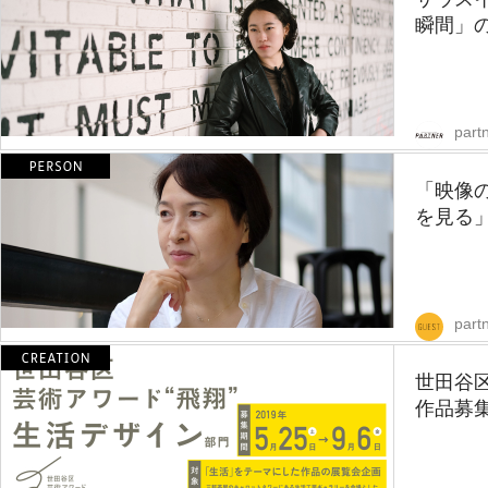
瞬間」の
partn
「映像
を見る」
part
世田谷
作品募