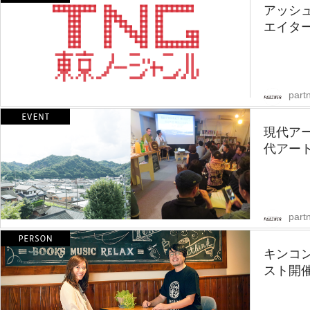
アッシ
エイター
partn
現代ア
代アート
partn
キンコ
スト開催！「