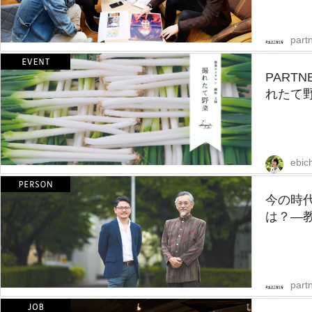
partn
PART
れたて野
ebic
今の時
は？—教
partn