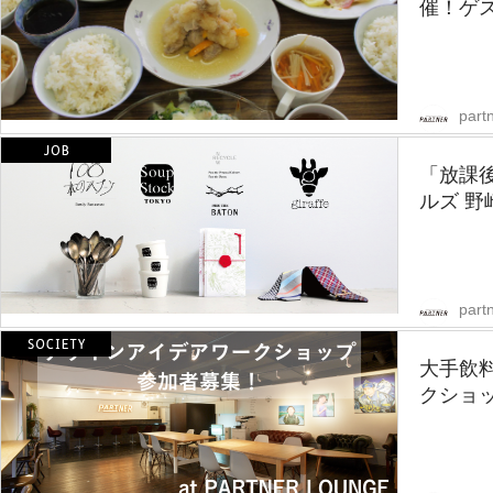
催！ゲ
partn
「放課後
ルズ 野
partn
大手飲
クショ