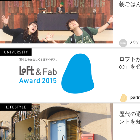
朝ごはん
バッ
ロフト
の」を色
part
歴代の
ントを