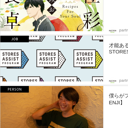
part
才能あ
STORES
part
僕らが
ENJI】