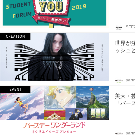
SFF
世界が
ッシュと
part
美大・
「バー
part