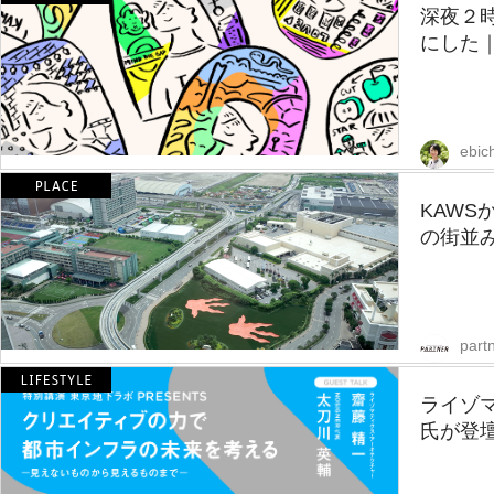
深夜２
にした
ebic
KAW
の街並み
partn
ライゾマ
氏が登壇