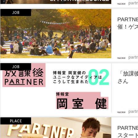
partn
PART
催！ゲ
partn
「放課後
さん
partn
PART
スター