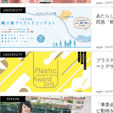
partn
あたら
田急「鶴
part
プラス
ーとデザイ
part
「事業会
ピ動画を