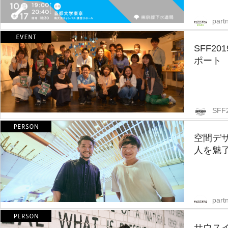
part
SFF2
ポート
SFF
空間デ
人を魅
partn
サウス