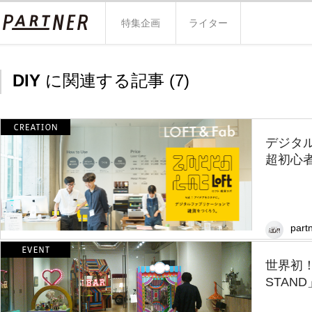
特集企画
ライター
DIY
に関連する記事 (
7
)
デジタ
超初心者が
partn
世界初
STAN