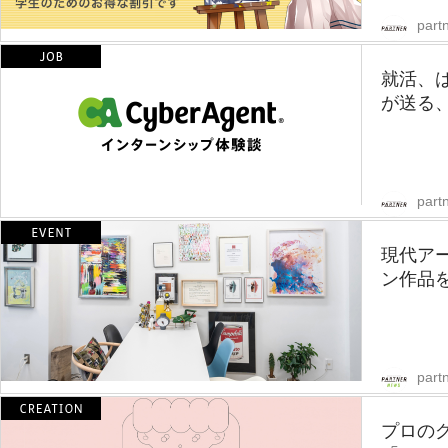
partn
就活、
が送る、
partn
現代ア
ン作品
part
プロの