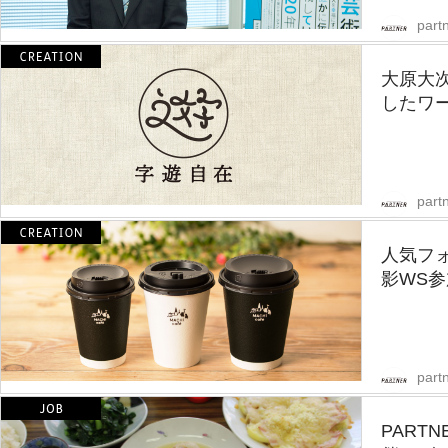
partn
大原大
したワー
partn
人気フ
影WS
partn
PART