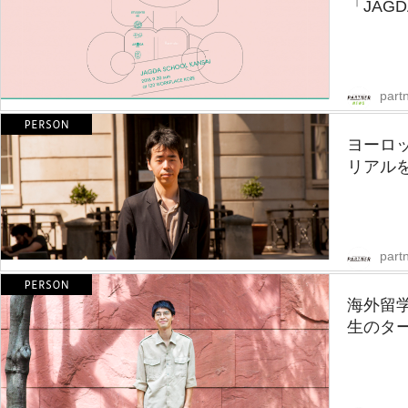
「JAGD
part
ヨーロ
リアル
partn
海外留
生のター