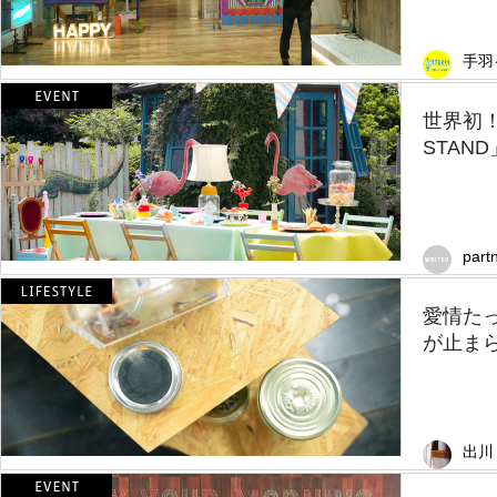
手羽
世界初
STAN
part
愛情た
が止ま
出川