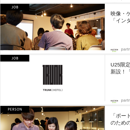
映像・
「インタ
part
U25
新設！「T
part
「ポー
のための