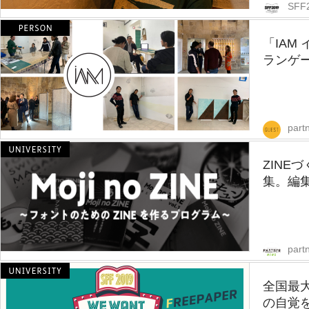
SFF
「IAM
ランゲ
part
ZINE
集。編集
part
全国最
の自覚を