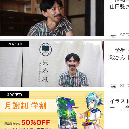
山田毅
SFF
「学生
毅さん
SFF
イラス
ー」、