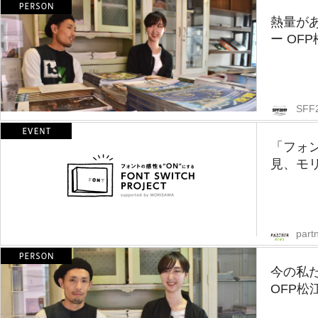
熱量が
ー OF
SFF
「フォ
見、モ
part
今の私
OFP