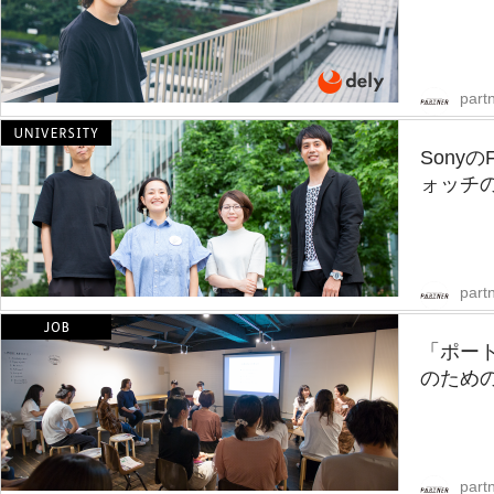
partn
Sony
ォッチの
partn
「ポー
のための
partn