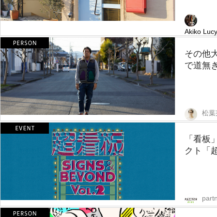
Akiko Luc
その他
で道無き
松葉
「看板
クト「
part