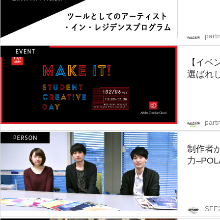
partn
【イベ
選ばれし
part
制作者
力–PO
SFF