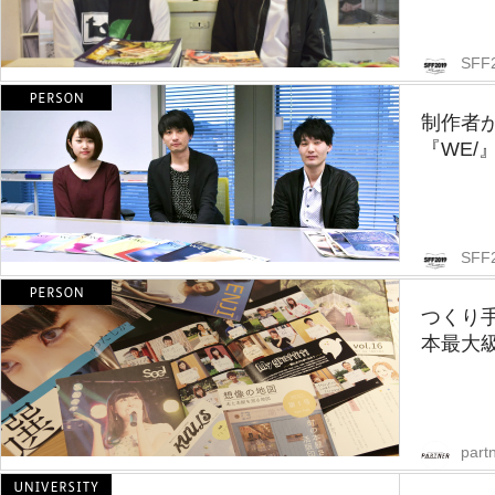
SFF
制作者
『WE/
SFF
つくり
本最大級
partn