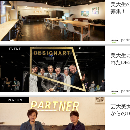
美大生
募集！
part
美大生に
れたDES
part
芸大美
からの1