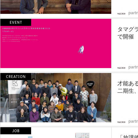
partn
タマグ
で開催
partn
才能あ
二期生
partn
「放課後