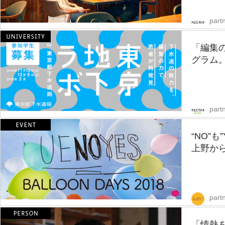
partn
「編集の
グラム。
part
“NO”
上野から
part
「情熱