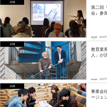
第二回
会』参
part
教育業
人」が活
partn
事業会
ージェ