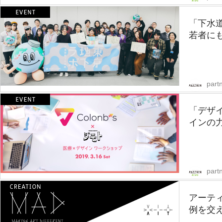
「下水道
若者にも
partn
「デザ
インの力
part
アーテ
例を交え