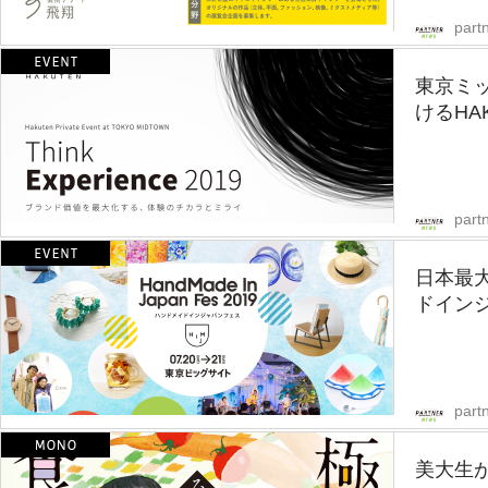
part
東京ミ
けるHA
part
日本最
ドインジ
part
美大生