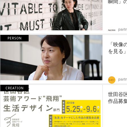
瞬間」の
partn
「映像
を見る」
part
世田谷
作品募