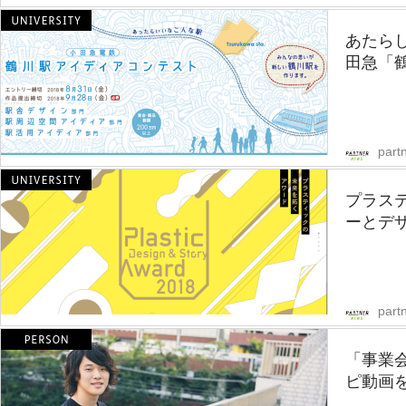
あたら
田急「鶴
part
プラス
ーとデザイ
part
「事業会
ピ動画を