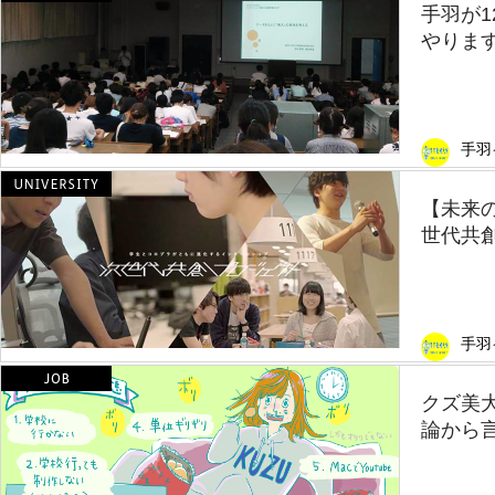
手羽が1
やりま
手羽
【未来
世代共創
手羽
クズ美
論から