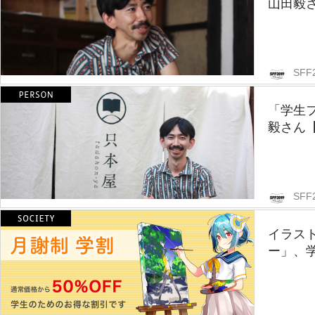
山田毅
SFF
「学生
毅さん
SFF
イラス
ー」、