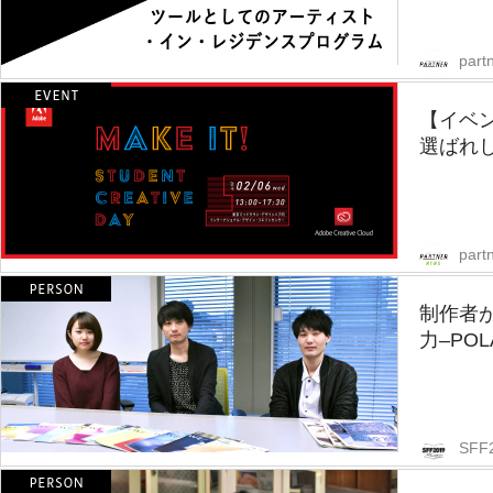
partn
【イベ
選ばれし
part
制作者
力–PO
SFF