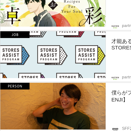
part
才能あ
STORES
part
僕らが
ENJI】
SFF