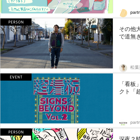
part
その他
で道無き
松葉
「看板
クト「
part
深夜２