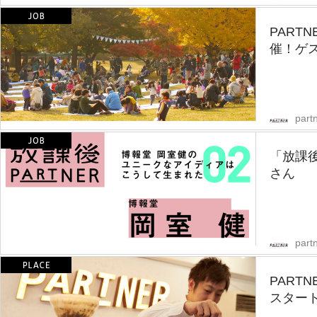
PART
催！ゲ
partn
「放課後
さん
partn
PART
スター