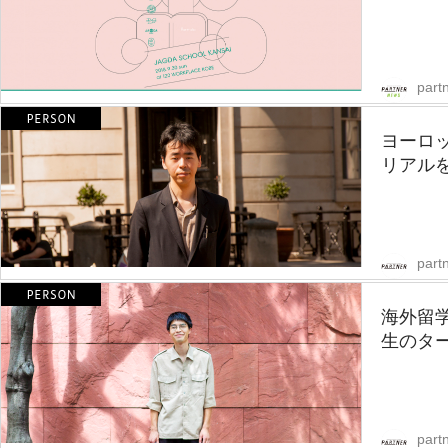
part
ヨーロ
リアル
partn
海外留
生のター
partn