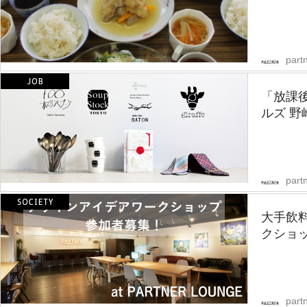
partn
「放課後
ルズ 野
partn
大手飲
クショ
partn