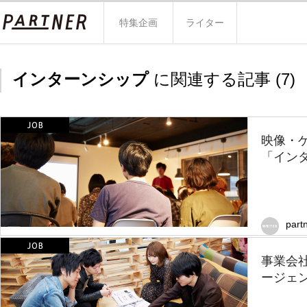
特集企画
ライター
インターンシップ
に関連する記事 (
7
)
映像・
「インタ
part
事業会
ージェ