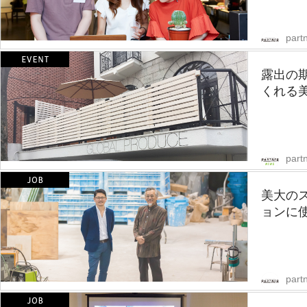
partn
露出の
くれる
part
美大の
ョンに使
partn