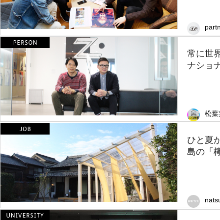
partn
常に世
ナショ
松葉
ひと夏
島の「
nats