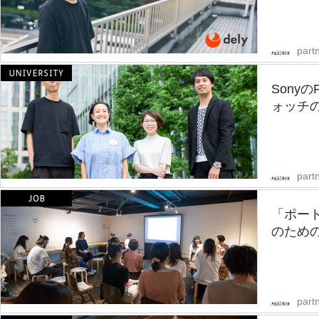
partn
Sony
ォッチの
partn
「ポー
のための
partn