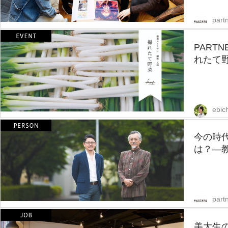
partn
PART
れたて野
ebic
今の時
は？—教
partn
美大生