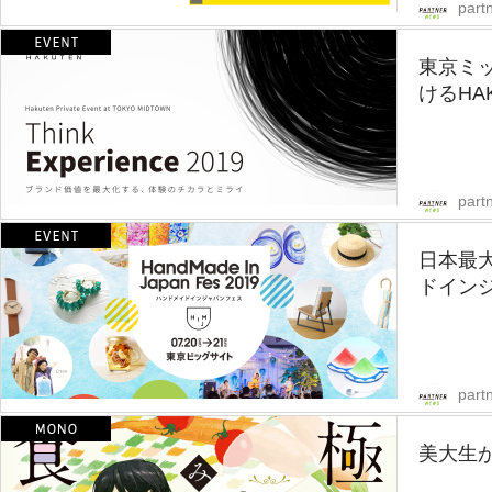
part
東京ミ
けるHA
part
日本最
ドインジ
part
美大生