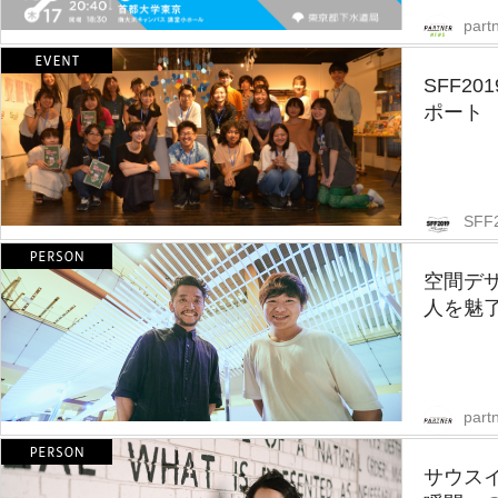
part
SFF2
ポート
SFF
空間デ
人を魅
partn
サウス