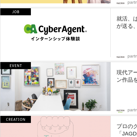
partn
就活、
が送る、
partn
現代ア
ン作品
part
プロの
「JAGD