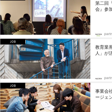
第二回
会』参
part
教育業
人」が活
partn
事業会
ージェ