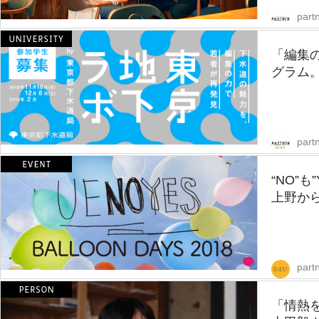
partn
「編集の
グラム。
part
“NO”
上野から
part
「情熱