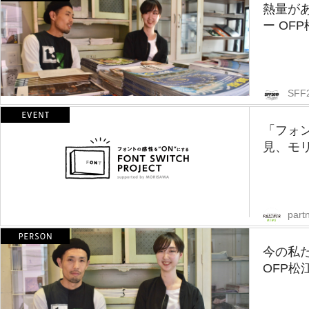
熱量が
ー OF
SFF
「フォ
見、モ
part
今の私
OFP