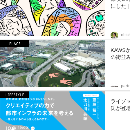
にした
ebic
KAW
の街並み
partn
ライゾマ
氏が登壇