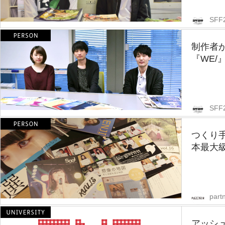
SFF
制作者
『WE/
SFF
つくり
本最大級
partn
アッシ