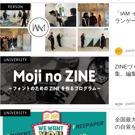
「IAM
ランゲ
part
ZINE
集。編集
part
全国最
の自覚を