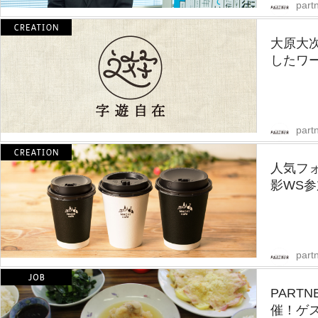
partn
大原大
したワー
partn
人気フ
影WS
partn
PART
催！ゲ