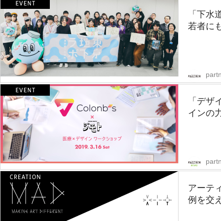
「下水道
若者にも
partn
「デザ
インの力
part
アーテ
例を交え