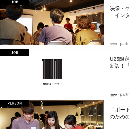
映像・
「インタ
part
U25
新設！「T
part
「ポー
のための