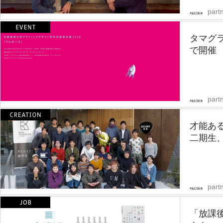
partn
タマグ
で開催
partn
才能あ
二期生
partn
「放課後