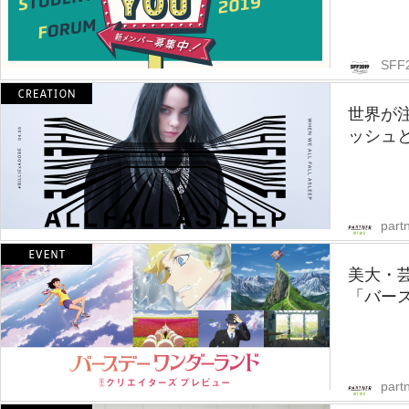
SFF
世界が
ッシュと
part
美大・
「バー
part