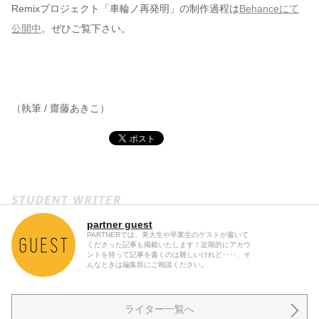
Remixプロジェクト「車輪ノ再発明」の制作過程は
Behanceにて
公開中
。ぜひご覧下さい。
（執筆 / 齋藤あきこ）
partner guest
PARTNERでは、美大生や卒業生のゲストが書いて
くださった記事も掲載いたします！定期的にアカウ
ントを持って記事を書くのは難しいけれど‥‥、そ
んなときは編集部にご相談ください。
ライター一覧へ