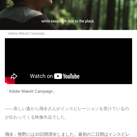
「Adobe MakeIt Campaign」
「Adobe MakeIt Campaign」
——美しい森から飛永さんがインスピレーションを受けているの
が伝わってくる映像作品でした。
飛永：熊野には10日間滞在しました。最初の二日間はインスピレ