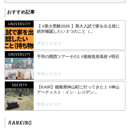
おすすめ記事
【 #美大受験2026 】美大入試で家を出る前に
絶対確認したい３つのこと（...
手羽イチロウ
手羽の関西ツアーその1 #港南造形高校 #明石
手羽イチロウ
【KAIR】徳島県神山町に行ってきた１ #神山
アーティスト・イン・レジデン...
手羽イチロウ