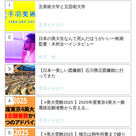
五美術大学と五芸術大学
手羽イチロウ
日本の美大生なんて死んだほうがいいー映画
監督・木村太一インタビュー
出川 光
【日本一美しい図書館】石川県立図書館に行
ってきた
手羽イチロウ
【 #美大受験2025 】2025年度東京4美大一般
選抜志願者数から言える...
手羽イチロウ
【 #美大受験2025 】補欠は例年何番まで繰り