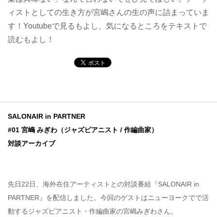
ィストとしての生き方が宮嶋さんの生の声に詰まっていま
コンテンツ
す！Youtubeで見るもよし、気になるところをテキストで
読むもよし！
このサイトについて
運営会社
お問い合わせ
SALONAIR in PARTNER
#01 宮嶋 みぎわ（ジャズピアニスト / 作編曲家）
対談アーカイブ
先日22日、海外在住アーティストとの対談番組『SALONAIR in
PARTNER』を配信しました。今回のゲストはニューヨークでで活
動するジャズピアニスト・作編曲家の宮嶋みぎわさん。