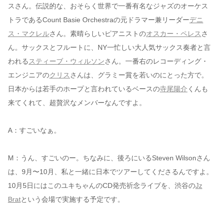
スさん。伝説的な、おそらく世界で一番有名なジャズのオーケス
トラであるCount Basie Orchestraの元ドラマー兼リーダー
デニ
ス・マクレル
さん。素晴らしいピアニストの
オスカー・ペレス
さ
ん。サックスとフルートに、NY一忙しい大人気サックス奏者と言
われる
スティーブ・ウィルソン
さん。一番右のレコーディング・
エンジニアの
クリス
さんは、グラミー賞を若いのにとった方で。
日本からは若手のホープと言われているベースの
寺尾陽介
くんも
来てくれて、超贅沢なメンバーなんですよ。
A：すごいなぁ。
M：うん、すごいのー。ちなみに、後ろにいるSteven Wilsonさん
は、9月〜10月、私と一緒に日本でツアーしてくださるんですよ。
10月5日にはこのユキちゃんのCD発売祈念ライブを、渋谷の
Jz
Brat
という会場で実施する予定です。