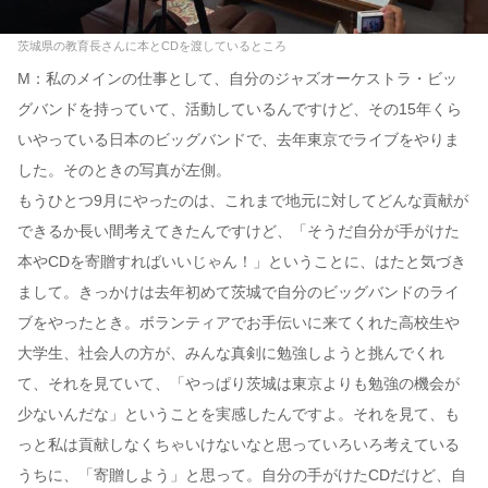
茨城県の教育長さんに本とCDを渡しているところ
M：私のメインの仕事として、自分のジャズオーケストラ・ビッ
グバンドを持っていて、活動しているんですけど、その15年くら
いやっている日本のビッグバンドで、去年東京でライブをやりま
した。そのときの写真が左側。
もうひとつ9月にやったのは、これまで地元に対してどんな貢献が
できるか長い間考えてきたんですけど、「そうだ自分が手がけた
本やCDを寄贈すればいいじゃん！」ということに、はたと気づき
まして。きっかけは去年初めて茨城で自分のビッグバンドのライ
ブをやったとき。ボランティアでお手伝いに来てくれた高校生や
大学生、社会人の方が、みんな真剣に勉強しようと挑んでくれ
て、それを見ていて、「やっぱり茨城は東京よりも勉強の機会が
少ないんだな」ということを実感したんですよ。それを見て、も
っと私は貢献しなくちゃいけないなと思っていろいろ考えている
うちに、「寄贈しよう」と思って。自分の手がけたCDだけど、自