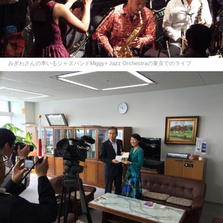
みぎわさんの率いるジャズバンドMiggy+ Jazz Orchestraの東京でのライブ