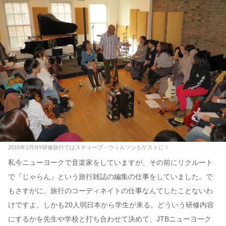
2015年2月NY研修旅行ではスティーブ・ウィルソンもゲストに！
私今ニューヨークで音楽家をしていますが、その前にリクルート
で『じゃらん』という旅行雑誌の編集の仕事をしていました。で
もさすがに、旅行のコーディネイトの仕事なんてしたことないわ
けですよ。しかも20人弱日本から学生が来る。どういう研修内容
にするかを先生や学校と打ち合わせて決めて、JTBニューヨーク