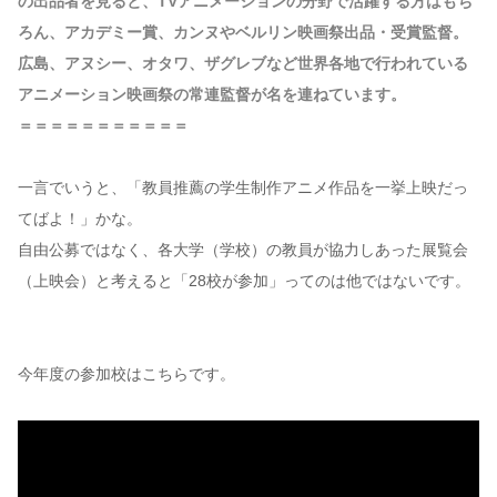
の出品者を見ると、TVアニメーションの分野で活躍する方はもち
ろん、アカデミー賞、カンヌやベルリン映画祭出品・受賞監督。
広島、アヌシー、オタワ、ザグレブなど世界各地で行われている
アニメーション映画祭の常連監督が名を連ねています。
＝＝＝＝＝＝＝＝＝＝＝
一言でいうと、「教員推薦の学生制作アニメ作品を一挙上映だっ
てばよ！」かな。
自由公募ではなく、各大学（学校）の教員が協力しあった展覧会
（上映会）と考えると「28校が参加」ってのは他ではないです。
今年度の参加校はこちらです。