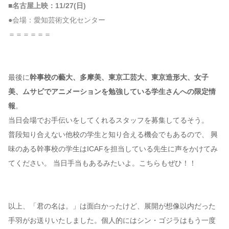
■名古屋上映：11/27(日)
●会場：愛知芸術文化センター
＝＝＝＝＝＝
最後に
幹事校の藝大、多摩美、東京工芸大、東京造形大、女子
美、ムサビでアニメーションを勉強している学生さんへの限定情
報
。
当日会場でお手伝いをしてくれるスタッフを募集してるそう。
普段知り合えない他校の学生と知り合える機会でもあるので、 興
味のある幹事校の学生はICAFを担当している先生に声をかけてみ
てください。 当日手当もあるみたいよ。こちらもぜひ！！
以上、「君の名は。」は面白かったけど、展開が想像以内だった
手羽がお送りいたしました。個人的にはシン・ゴジラはもう一度