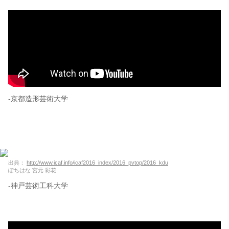
-京都造形芸術大学
出典：
http://www.icaf.info/icaf2016_index/2016_pvtop/2016_kdu
ぽちはな 宮元 彩花
-神戸芸術工科大学