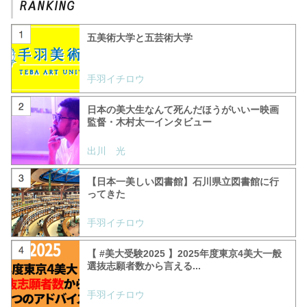
五美術大学と五芸術大学
手羽イチロウ
日本の美大生なんて死んだほうがいいー映画
監督・木村太一インタビュー
出川 光
【日本一美しい図書館】石川県立図書館に行
ってきた
手羽イチロウ
【 #美大受験2025 】2025年度東京4美大一般
選抜志願者数から言える...
手羽イチロウ