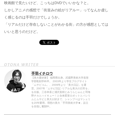
映画館で見たいけど、こっちはDVDでいいかな？と。
しかしアニメの感想で「街並みの絵がリアルー」ってなんか虚し
く感じるのは手羽だけでしょうか。
「リアルだけど存在しないことがわかる街」の方が感想としては
いいと思うのだけど。
手羽イチロウ
【美大愛好家】 福岡県出身。武蔵野美術大学造形
学部彫刻学科卒。 2003年より学生ブログサイト
「ムサビコム」、2009年より「美大日記」を運
営。2007年「ムサビ日記 -リアルな美大の日常を」
を出版。三谷幸喜と浦沢直樹とみうらじゅんと羽海
野チカとハイキュー！と合体変形ロボットとパシリ
ムとムサビと美大が好きで、シャンプーはマシェリ
を20年愛用。理想の美大「手羽美術大学★」設立
を目指し奮闘中。