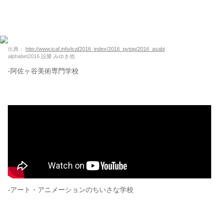
出典：
http://www.icaf.info/icaf2016_index/2016_pvtop/2016_asabi
alphabet2016 設樂 みゆき他
-阿佐ヶ谷美術専門学校
-アート・アニメーションのちいさな学校