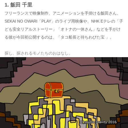
1. 飯田 千里
フリーランスで映像制作、アニメーションを手掛ける飯田さん。
SEKAI NO OWARI「PLAY」のライブ用映像や、NHK Eテレの「子
ども安全リアルストーリー」「オトナの一休さん」などを手がけ
る彼が今回初公開するのは、「タコ船長と待ちわびた宝 」。
探し、探されるモノたちのおはなし。