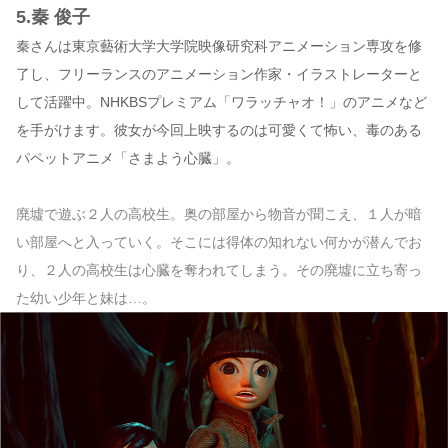
5.秦 俊子
秦さんは東京藝術大学大学院映像研究科アニメーション専攻を修
了し、フリーランスのアニメーション作家・イラストレーターと
して活躍中。NHKBSプレミアム「ワラッチャオ！」のアニメなど
を手がけます。彼女が今回上映するのは可愛くて怖い、毒のある
パペットアニメ「さまよう心臓」。
廃墟で遊ぶ２人の高校生。奥の部屋から物音が聞こえ、１人が暗
い部屋へと入っていく。そこには得体の知れない何かが潜んでお
り、２人の高校生は心臓を奪われてしまう。その廃墟に立ち寄っ
た幼い少年と妹は…。