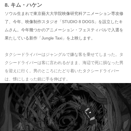
8. キム・ハケン
ソウル生まれで東京藝大大学院映像研究科アニメーション専攻修
了、今年、映像制作スタジオ「STUDIO 8 DOGS」を設立したキ
ムさん。今年幾つかのアニメーション・フェスティバルで入選を
果たしている新作「Jungle Taxi」を上映します。
タクシードライバーはジャングルで嫌な客を乗せてしまった。タ
クシードライバーは客に言われるがまま、海辺で死に損なった男
を迎えに行く。男のところにたどり着いたタクシードライバー
は、懐にしまった銃に手を伸ばす。