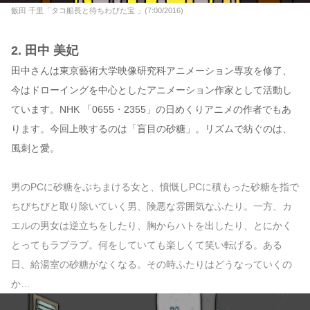
飯田 千里「タコ船長と待ちわびた宝 」(7:00/2016)
2. 田中 美妃
田中さんは東京藝術大学映像研究科アニメーション専攻を修了、
今はドローイングを中心としたアニメーション作家として活動し
ています。NHK 「0655・2355」の日めくりアニメの作者でもあ
ります。今回上映するのは「盲目の砂糖」。リズムで紡ぐのは、
風刺と愛。
男のPCに砂糖をぶちまける女と、憤慨しPCに積もった砂糖を指で
ちびちびと取り除いていく男、険悪な雰囲気なふたり。一方、カ
エルの男女は逆立ちをしたり、胸からハトを出したり、とにかく
とってもラブラブ。何をしていても楽しくて笑い転げる。ある
日、給湯室の砂糖がなくなる。その時ふたりはどうなっていくの
か…