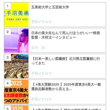
五美術大学と五芸術大学
手羽イチロウ
日本の美大生なんて死んだほうがいいー映画
監督・木村太一インタビュー
出川 光
【日本一美しい図書館】石川県立図書館に行
ってきた
手羽イチロウ
【 #美大受験2025 】2025年度東京4美大一般
選抜志願者数から言える...
手羽イチロウ