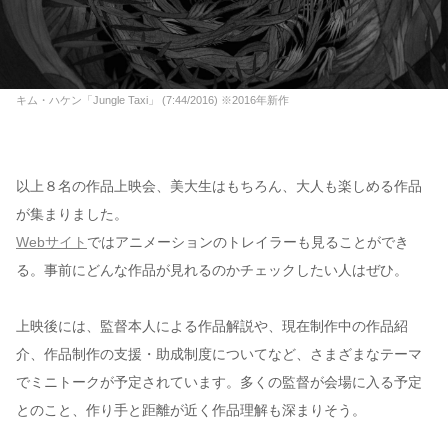
キム・ハケン「Jungle Taxi」 (7:44/2016) ※2016年新作
以上８名の作品上映会、美大生はもちろん、大人も楽しめる作品
が集まりました。
Webサイト
ではアニメーションのトレイラーも見ることができ
る。事前にどんな作品が見れるのかチェックしたい人はぜひ。
上映後には、監督本人による作品解説や、現在制作中の作品紹
介、作品制作の支援・助成制度についてなど、さまざまなテーマ
でミニトークが予定されています。多くの監督が会場に入る予定
とのこと、作り手と距離が近く作品理解も深まりそう。