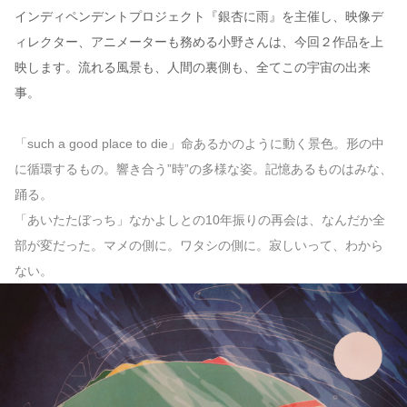
インディペンデントプロジェクト『銀杏に雨』を主催し、映像デ
ィレクター、アニメーターも務める小野さんは、今回２作品を上
映します。流れる風景も、人間の裏側も、全てこの宇宙の出来
事。
「such a good place to die」命あるかのように動く景色。形の中
に循環するもの。響き合う”時”の多様な姿。記憶あるものはみな、
踊る。
「あいたたぼっち」なかよしとの10年振りの再会は、なんだか全
部が変だった。マメの側に。ワタシの側に。寂しいって、わから
ない。