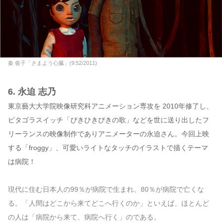
秦 俊子「さまよう心臓」(9:52/2011)
6. 永迫 志乃
東京藝大大学院映像研究科アニメーション専攻を 2010年修了し、
ピタゴラスイッチ「ぴきひきびきの歌」などを世に送り出したフ
リーランスの映像制作でありアニメーターの永迫さん。今回上映
する「froggy」、可愛いライトなタッチのイラストで描くテーマ
は病院！
現代に住む日本人の99％が病院で生まれ、80％が病院で亡くな
る。「人間はどこから来てどこへ行くのか」といえば、ほとんど
の人は「病院から来て、病院へ行く」のである。