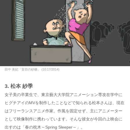
田中 美妃「盲目の砂糖」 (10:17/2014)
3. 松本 紗季
女子美の卒業生で、東京藝大大学院アニメーション専攻在学中に
ヒグチアイのMVを制作したことなどで知られる松本さんは、現在
はフリーランスアニメ作家。作風を固定せず、主にアニメーター
として映像制作に携わっています。そんな彼女が今回の上映会に
出すのは「春の枕木～Spring Sleeper～」。