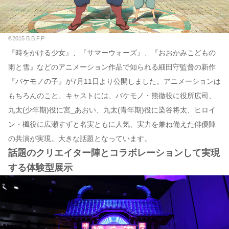
©2015 B.B.F.P
『時をかける少女』、『サマーウォーズ』、『おおかみこどもの
雨と雪』などのアニメーション作品で知られる細田守監督の新作
『バケモノの子』が7月11日より公開しました。アニメーションは
もちろんのこと、キャストには、バケモノ・熊徹役に役所広司、
九太(少年期)役に宮_あおい、九太(青年期)役に染谷将太、ヒロイ
ン・楓役に広瀬すずと名実ともに人気、実力を兼ね備えた俳優陣
の共演が実現。大きな話題となっています。
話題のクリエイター陣とコラボレーションして実現
する体験型展示