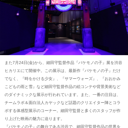
また7月24日(金)から、細田守監督作品『バケモノの子』展を渋谷
ヒカリエにて開催中。この展示は、最新作『バケモノの子』だけ
でなく、『時をかける少女』、『サマーウォーズ』、『おおかみ
こどもの雨と雪』など細田守監督作品の絵コンテや背景美術など
のダイナミックな展示が行われています。また、一番の注目は、
チームラボ＆面白法人カヤックなど話題のクリエイター陣とコラ
ボする体感型展示のコーナー。細田守監督と多くのスタッフが作
り上げた映画の魅力に迫ります。
『バケモノの子』の舞台である渋谷で、細田守監督作品の世界を