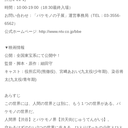
時間：10:00-19:00（18:30最終入場）
お問い合わせ：「バケモノの子展」運営事務局（TEL：03-3556-
6562）
公式ホームページ: http://www.ntv.co.jp/bbe
▼映画情報
公開：全国東宝系にて公開中！
監督・脚本・原作：細田守
キャスト：役所広司(熊徹役)、宮﨑あおい(九太役/少年期)、染谷将
太(九太役/青年期)
あらすじ
この世界には、人間の世界とは別に、もう１つの世界がある。バ
ケモノの世界だ。
人間界【渋谷】とバケモノ界【渋天街(じゅうてんがい)】。
交わるはずのない2つの世界に生きる、ひとりぼっちの少年とひと