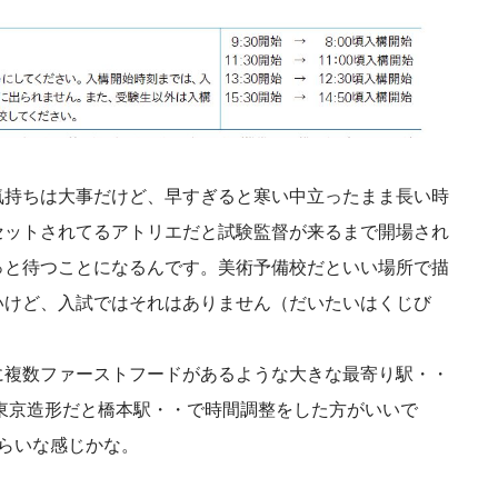
気持ちは大事だけど、早すぎると寒い中立ったまま長い時
セットされてるアトリエだと試験監督が来るまで開場され
っと待つことになるんです。美術予備校だといい場所で描
いけど、入試ではそれはありません（だいたいはくじび
に複数ファーストフードがあるような大きな最寄り駅・・
東京造形だと橋本駅・・で時間調整をした方がいいで
らいな感じかな。