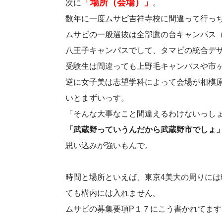
「場所（会場）」
次に
。
数年に一度ムサビ吉祥寺校に間違って行っ
ムサビの一般選抜は全部鷹の台キャンパス
八王子キャンパスでして、タマビの統合デ
受験生は間違っても上野毛キャンパスや市
逆に女子美は志望学科によって会場が相模
いとまずいっす。
「そんな大事なこと間違えるわけないっし
「武蔵野っていうんだから武蔵野市でしょ
思い込みが強いもんで。
時間と場所といえば、東京4美大の周りに
ても構内には入れません。
ムサビの募集要項P１７にこう書かれてます