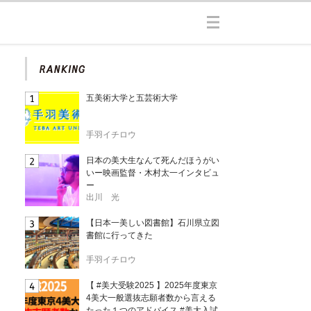
五美術大学と五芸術大学
手羽イチロウ
日本の美大生なんて死んだほうがい
いー映画監督・木村太一インタビュ
ー
出川 光
【日本一美しい図書館】石川県立図
書館に行ってきた
手羽イチロウ
【 #美大受験2025 】2025年度東京
4美大一般選抜志願者数から言える
たった１つのアドバイス #美大入試