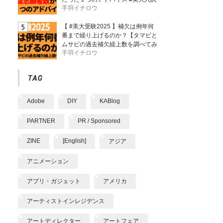
手羽イチロウ
【 #美大受験2025 】補欠は例年何
番まで繰り上げるのか？【タマビと
ムサビの過去補欠繰上数を調べてみ
手羽イチロウ
た】
Adobe
DIY
KABlog
PARTNER
PR / Sponsored
ZINE
[English]
アジア
アニメーション
アプリ・ガジェット
アメリカ
アーティストインレジデンス
アートディレクター
アートフェア