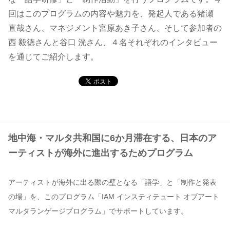
回はこのプログラムの内容や魅力を、発起人である猪瀬
コンテンツ
直哉さん、マネジメント宮原あき子さん、そして参加者の
西 毅徳さんと谷口 洸さん、４名それぞれのインタビュー
このサイトについて
を通じてご紹介します。
運営会社
お問い合わせ
地中海・マルタ共和国に6か月滞在する、日本のア
ーティストが海外に進出するためプログラム
アーティストが海外に出る際の壁となる「語学」と「制作と発表
の場」を、このプログラム「IAM インスティテュート オブアート
マルタランゲージプログラム」でサポートしています。