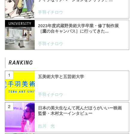
手羽イチロウ
2023年度武蔵野美術大学卒業・修了制作展
［鷹の台キャンパス］に行ってきた...
手羽イチロウ
五美術大学と五芸術大学
手羽イチロウ
日本の美大生なんて死んだほうがいいー映画
監督・木村太一インタビュー
出川 光