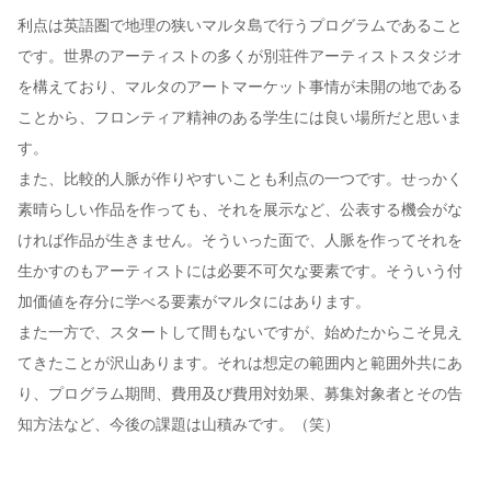
利点は英語圏で地理の狭いマルタ島で行うプログラムであること
です。世界のアーティストの多くが別荘件アーティストスタジオ
を構えており、マルタのアートマーケット事情が未開の地である
ことから、フロンティア精神のある学生には良い場所だと思いま
す。
また、比較的人脈が作りやすいことも利点の一つです。せっかく
素晴らしい作品を作っても、それを展示など、公表する機会がな
ければ作品が生きません。そういった面で、人脈を作ってそれを
生かすのもアーティストには必要不可欠な要素です。そういう付
加価値を存分に学べる要素がマルタにはあります。
また一方で、スタートして間もないですが、始めたからこそ見え
てきたことが沢山あります。それは想定の範囲内と範囲外共にあ
り、プログラム期間、費用及び費用対効果、募集対象者とその告
知方法など、今後の課題は山積みです。（笑）