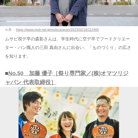
出典：
https://www.msb-net.jp/msbcaravan/2023/02/16/112465
ムサビ視デ卒の森影さんは、学生時代に空デ卒でフードクリエー
ター・パン職人の三田 真由さんに出会い、「ものづくり」の広さ
を知ります。
■
No.50 加藤 優子［祭り専門家／(株)オマツリジ
ャパン 代表取締役］