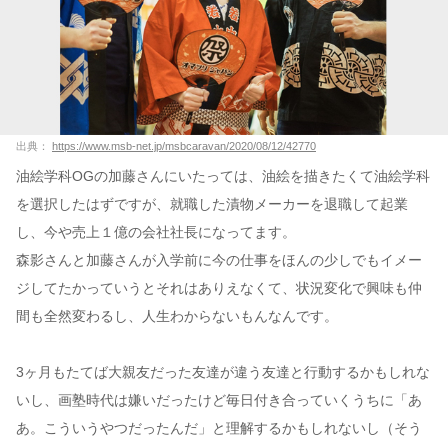
出典：
https://www.msb-net.jp/msbcaravan/2020/08/12/42770
油絵学科OGの加藤さんにいたっては、油絵を描きたくて油絵学科
を選択したはずですが、就職した漬物メーカーを退職して起業
し、今や売上１億の会社社長になってます。
森影さんと加藤さんが入学前に今の仕事をほんの少しでもイメー
ジしてたかっていうとそれはありえなくて、状況変化で興味も仲
間も全然変わるし、人生わからないもんなんです。
3ヶ月もたてば大親友だった友達が違う友達と行動するかもしれな
いし、画塾時代は嫌いだったけど毎日付き合っていくうちに「あ
あ。こういうやつだったんだ」と理解するかもしれないし（そう