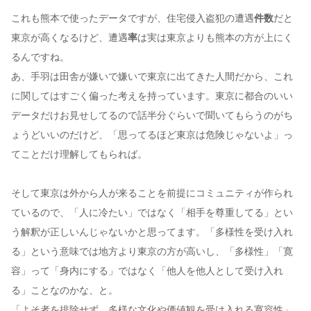
これも熊本で使ったデータですが、住宅侵入盗犯の遭遇
件数
だと
東京が高くなるけど、遭遇
率
は実は東京よりも熊本の方が上にく
るんですね。
あ、手羽は田舎が嫌いで嫌いで東京に出てきた人間だから、これ
に関してはすごく偏った考えを持っています。東京に都合のいい
データだけお見せしてるので話半分ぐらいで聞いてもらうのがち
ょうどいいのだけど、「思ってるほど東京は危険じゃないよ」っ
てことだけ理解してもられば。
そして東京は外から人が来ることを前提にコミュニティが作られ
ているので、「人に冷たい」ではなく「相手を尊重してる」とい
う解釈が正しいんじゃないかと思ってます。「多様性を受け入れ
る」という意味では地方より東京の方が高いし、「多様性」「寛
容」って「身内にする」ではなく「他人を他人として受け入れ
る」ことなのかな、と。
「よそ者を排除せず、多様な文化や価値観を受け入れる寛容性」