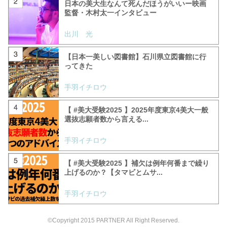
日本の美大生なんて死んだほうがいいー映画
監督・木村太一インタビュー
出川 光
【日本一美しい図書館】石川県立図書館に行
ってきた
手羽イチロウ
【 #美大受験2025 】2025年度東京4美大一般
選抜志願者数から言える...
手羽イチロウ
【 #美大受験2025 】補欠は例年何番まで繰り
上げるのか？【タマビとムサ...
手羽イチロウ
©Copyright 2015 PARTNER All Right Reserved.