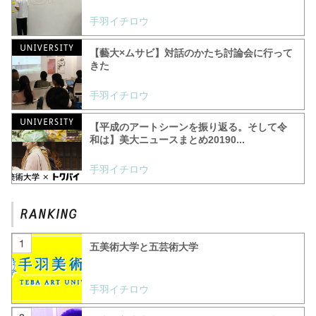
手羽イチロウ
【藝大×ムサビ】対話のかたち討論会に行って
きた
手羽イチロウ
【平成のアートシーンを振り返る。そして令
和は】美大ニュースまとめ20190...
手羽イチロウ
五美術大学と五芸術大学
手羽イチロウ