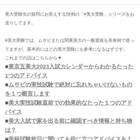
美大受験生の疑問にお答えする恒例の「#美大受験」シリーズをお
コンテンツ
送りしてます。
このサイトについて
運営会社
#美大受験では、ムサビまたは関東美大の一般選抜を具体例で使っ
お問い合わせ
てますが、基本的にはどの美大受験にも参考になるはずです。
これまでの話はこちらから▼
■
東京五美大2023入試カレンダーからわかるたった
1つのアドバイス
■
ムサビの実技試験で絶対に忘れちゃいけないもの
を１つ断言します
■
美大実技試験直前での効果的なたった１つのアド
バイス
■
美大入試で家を出る前に確認すべき情報と持ち物
は？
■
学科試験前日に聞いても役に立つアドバイスを１