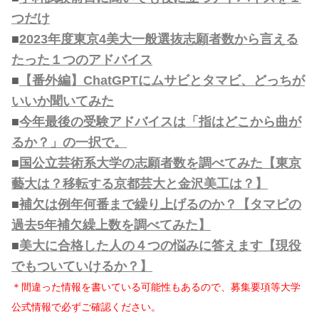
つだけ
■
2023年度東京4美大一般選抜志願者数から言える
たった１つのアドバイス
■
【番外編】ChatGPTにムサビとタマビ、どっちが
いいか聞いてみた
■
今年最後の受験アドバイスは「指はどこから曲が
るか？」の一択で。
■
国公立芸術系大学の志願者数を調べてみた【東京
藝大は？移転する京都芸大と金沢美工は？】
■
補欠は例年何番まで繰り上げるのか？【タマビの
過去5年補欠繰上数を調べてみた】
■
美大に合格した人の４つの悩みに答えます【現役
でもついていけるか？】
＊間違った情報を書いている可能性もあるので、募集要項等大学
公式情報で必ずご確認ください。