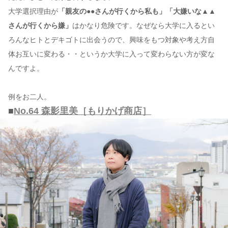
大学選択理由が
「親友の●●さんが行くから私も」「大嫌いな▲▲
さんが行くから嫌」
はかなり危険です。なぜなら大学に入るとい
ろんなヒトとデキゴトに出会うので、興味をもつ対象や考え方自
体お互いに変わる・・というか大学に入って変わらない方が変な
んですよ。
例をお二人。
■
No.64 森影里美［もりかげ商店］