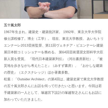
五十嵐太郎
1967年生まれ。建築史・建築批評家。 1992年、東京大学大学院
修士課程修了。博士（工学）。 現在、東北大学教授。 あいちトリ
エンナーレ2013芸術監督、第11回ヴェネチア・ビエンナーレ建築
展日本館コミッショナーを務める。 第64回芸術選奨文部科学大臣
新人賞を受賞。 『現代日本建築家列伝』（河出書房新社）、『被
災地を歩きながら考えたこと』（みすず書房）、 『おかしな建築
の歴史』（エクスナレッジ）ほか著書多数。
松葉：「Outsider Architect」の第4回は、建築史家で東北大学教授
の五十嵐太郎さんにお話を伺って行きたいと思います。今回は若
手建築家の一人として、塚越宮下設計の塚越智之さんにもお話に
加わっていただきました。