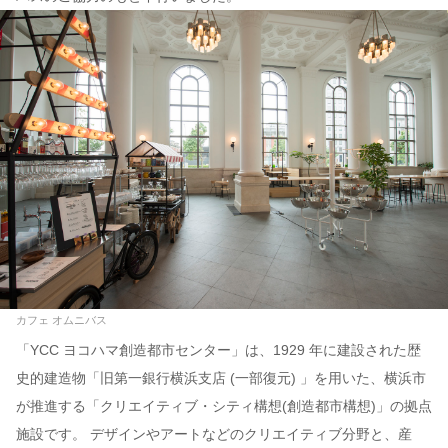
カフェ オムニバス
「YCC ヨコハマ創造都市センター」は、1929 年に建設された歴
史的建造物「旧第一銀行横浜支店 (一部復元) 」を用いた、横浜市
が推進する「クリエイティブ・シティ構想(創造都市構想)」の拠点
施設です。 デザインやアートなどのクリエイティブ分野と、産