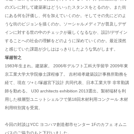
のズレに対して建築家はどういったスタンスをとるのか。また街
にある何を評価し、何を加えていくのか。そしてその先にどのよ
うな街のビジョンを描くのか。ソーシャルメディアが普及しデザ
インに対する世の中のチェックが厳しくなるなか、設計/デザイン
することへの社会の理解をどのように深めていくのか。最近漠然
と感じていた課題が少しははっきりしたような気がします。
塚越智之
1983年生まれ。建築家。 2006年デルフト工科大学留学 2009年東
京工業大学大学院修士課程修了。 吉村靖孝建築設計事務所勤務を
経て、現在 ツ+ミ/塚越宮下設計 共同代表、日本工業大学 非常勤講
師を勤める。 U30 architects exhibition 2013選出。製材端材を利
用した積層型ユニットシェルフで第18回木材利用コンクール 木材
利用特別賞を受賞。
今回の対談はYCC ヨコハマ創造都市センター 1Fのカフェ オムニ
バスのご協力のもと下行いました。