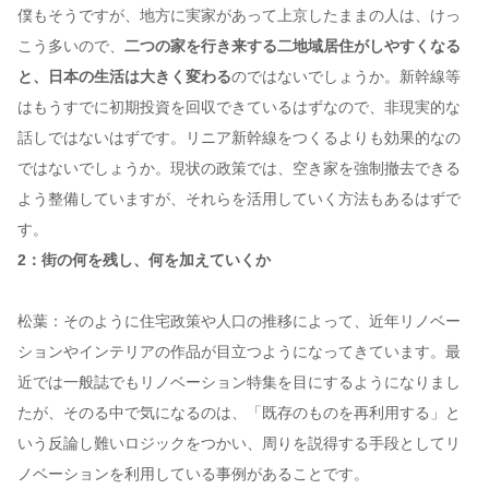
僕もそうですが、地方に実家があって上京したままの人は、けっ
こう多いので、
二つの家を行き来する二地域居住がしやすくなる
と、日本の生活は大きく変わる
のではないでしょうか。新幹線等
はもうすでに初期投資を回収できているはずなので、非現実的な
話しではないはずです。リニア新幹線をつくるよりも効果的なの
ではないでしょうか。現状の政策では、空き家を強制撤去できる
よう整備していますが、それらを活用していく方法もあるはずで
す。
2：街の何を残し、何を加えていくか
松葉：そのように住宅政策や人口の推移によって、近年リノベー
ションやインテリアの作品が目立つようになってきています。最
近では一般誌でもリノベーション特集を目にするようになりまし
たが、そのる中で気になるのは、「既存のものを再利用する」と
いう反論し難いロジックをつかい、周りを説得する手段としてリ
ノベーションを利用している事例があることです。