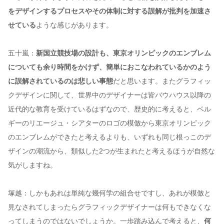
をデザインするプロセスやその体制に対する誤解が批判を加速さ
せている
ような感じがあります。
五十嵐：
新国立競技場の設計も、東京オリンピックのエンブレム
についても余り時間をかけず、簡単におこなわれているかのよう
に誤解されているのは悲しい事態
だと思います。またグラフィッ
クデザインに関して、世界中のデザイナーは皆バウハウス以降の
近代的な教育を受けているはずなので、歴史的に考えると、ベル
ギーのリエージュ・シアターのロゴの模倣から東京オリンピック
のエンブレムができたと考えるよりも、いずれも同じ根っこのデ
ザインの潮流から、類似した2つが生まれたと考えるほうが自然な
気がしますね。
塚越：しかもあれは単純な幾何学の組合せですし、あれが模倣と
見なされてしまったらグラフィックデザイナーは何もできなくな
ってしまうのではないでしょうか。一歩踏み込んで考えると、
何