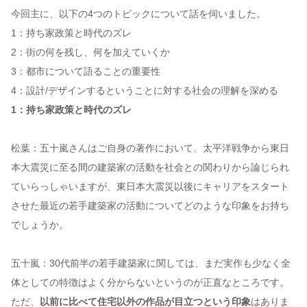
今回主に、以下の4つのトピックについて話を伺いました。
1：持ち家政策と時代のズレ
2：街の何を残し、何を加えていくか
3：都市について語ることの重要性
4：設計/デザインするということに対する社会の理解を深める
1：持ち家政策と時代のズレ
松葉：五十嵐さんはご自身の著作において、太平洋戦争から東日
本大震災に至る間の建築家の活動を社会との関わりから論じられ
ていらっしゃいますが、東日本大震災以後にキャリアをスタート
させた最近の若手建築家の活動についてどのような印象をお持ち
でしょうか。
五十嵐：30代前半の若手建築家に関しては、まだ実作も少なく全
体としての特徴はよく分からないというのが正直なところです。
ただ、
以前に比べて住宅以外の作品が目立つという印象
はありま