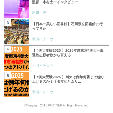
監督・木村太一インタビュー
出川 光
【日本一美しい図書館】石川県立図書館に行
ってきた
手羽イチロウ
【 #美大受験2025 】2025年度東京4美大一般
選抜志願者数から言える...
手羽イチロウ
【 #美大受験2025 】補欠は例年何番まで繰り
上げるのか？【タマビとムサ...
手羽イチロウ
©Copyright 2015 PARTNER All Right Reserved.