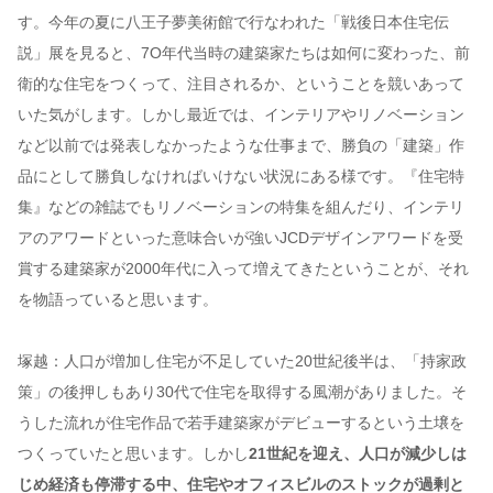
す。今年の夏に八王子夢美術館で行なわれた「戦後日本住宅伝
説」展を見ると、7O年代当時の建築家たちは如何に変わった、前
衛的な住宅をつくって、注目されるか、ということを競いあって
いた気がします。しかし最近では、インテリアやリノベーション
など以前では発表しなかったような仕事まで、勝負の「建築」作
品にとして勝負しなければいけない状況にある様です。『住宅特
集』などの雑誌でもリノベーションの特集を組んだり、インテリ
アのアワードといった意味合いが強いJCDデザインアワードを受
賞する建築家が2000年代に入って増えてきたということが、それ
を物語っていると思います。
塚越：人口が増加し住宅が不足していた20世紀後半は、「持家政
策」の後押しもあり30代で住宅を取得する風潮がありました。そ
うした流れが住宅作品で若手建築家がデビューするという土壌を
つくっていたと思います。しかし
21世紀を迎え、人口が減少しは
じめ経済も停滞する中、住宅やオフィスビルのストックが過剰と