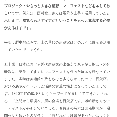
プロジェクトやもっと大きな構想、マニフェストなどを示して欲
しい
です。例えば、藤村龍二さんは展示を上手く活用していたと
思います。
展覧会もメディアだということをもっと意識する必要
があるはずです。
松葉：歴史的にみて、上の世代の建築家はどのように展示を活用
していたのでしょうか。
五十嵐：日本における近代建築家の出発点である堀口捨己らの分
離派は、卒業してすぐにマニフェストを伴った展示を行なってい
ました。当時は美術館の数もさほど多くなかったので、百貨店に
おける展示がそういった活動の貴重な場所になっていたようで
す。1960年代の環境というキーワードが最初にでてきたとされ
る、「空間から環境へ」展の会場も百貨店です。磯崎新さんやア
ーティストが参加していました。百貨店の展示は開催期間が一週
間程度と短いものが多く、当時どれだけ影響があったかはよく分