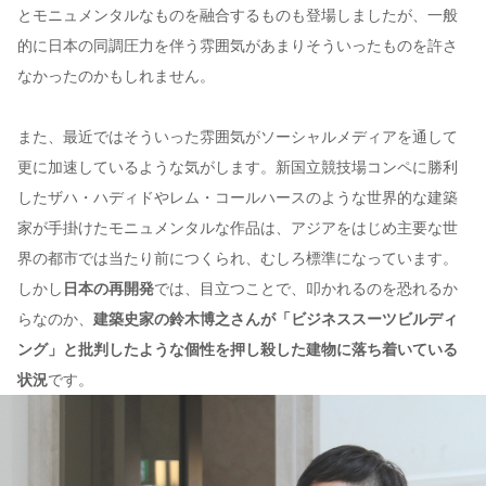
とモニュメンタルなものを融合するものも登場しましたが、一般
的に日本の同調圧力を伴う雰囲気があまりそういったものを許さ
なかったのかもしれません。
また、最近ではそういった雰囲気がソーシャルメディアを通して
更に加速しているような気がします。新国立競技場コンペに勝利
したザハ・ハディドやレム・コールハースのような世界的な建築
家が手掛けたモニュメンタルな作品は、アジアをはじめ主要な世
界の都市では当たり前につくられ、むしろ標準になっています。
しかし
日本の再開発
では、目立つことで、叩かれるのを恐れるか
らなのか、
建築史家の鈴木博之さんが「ビジネススーツビルディ
ング」と批判したような個性を押し殺した建物に落ち着いている
状況
です。