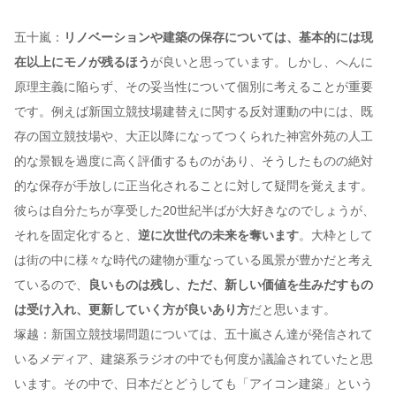
五十嵐：
リノベーションや建築の保存については、基本的には現
在以上にモノが残るほう
が良いと思っています。しかし、へんに
原理主義に陥らず、その妥当性について個別に考えることが重要
です。例えば新国立競技場建替えに関する反対運動の中には、既
存の国立競技場や、大正以降になってつくられた神宮外苑の人工
的な景観を過度に高く評価するものがあり、そうしたものの絶対
的な保存が手放しに正当化されることに対して疑問を覚えます。
彼らは自分たちが享受した20世紀半ばが大好きなのでしょうが、
それを固定化すると、
逆に次世代の未来を奪います
。大枠として
は街の中に様々な時代の建物が重なっている風景が豊かだと考え
ているので、
良いものは残し、ただ、新しい価値を生みだすもの
は受け入れ、更新していく方が良いあり方
だと思います。
塚越：新国立競技場問題については、五十嵐さん達が発信されて
いるメディア、建築系ラジオの中でも何度か議論されていたと思
います。その中で、日本だとどうしても「アイコン建築」という