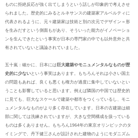
ものに拒絶反応が強く出てしまうという話しが印象的で考えさせ
られました。歴史的にみるとルネサンスの建築家アルベルティに
代表されるように、元々建築家は技術と別の次元でデザイン＝形
を生みだすという側面もがあり、そういった能力がイノベーショ
ンを生んできたという事実が日本の専門家の中でも以外意外と共
有されていないと議論されていました。
五十嵐：確かに、日本には
巨大建築やモニュメンタルなものが歴
史的に少ない
という事実はあります。もちろんそれは小さい国土
の問題もあれば、良くも悪くも権力が過度に集中していないとい
うことも影響していると思います。例えば隣国の中国では歴史的
に見ても、巨大なスケールで建築や都市をつくっているし、モニ
ュメンタルなものがより多く存在しています。日本の古建築は細
部に関しては洗練されていますが、大きな空間構成を扱っている
ものは多くありません。もちろん1964年の東京オリンピックのタ
イミングで、丹下健三さんが設計された建物のようにモダニズム