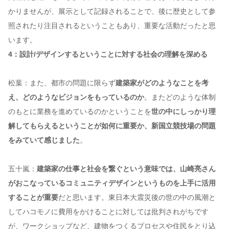
かりませんが、展示として記録されることで、後に歴史として参
照されたり注目されるということもあり、重要な活動だったと思
います。
4：設計/デザインするということに対する社会の理解を深める
松葉：また、都市の問題に限らず
建築家がどのようなことを考
え、どのようなビジョンをもっているのか
。またどのような体制
のもとに業務を進めているのかということを
世の中にしっかり理
解してもらえるということが如何に重要か、新国立競技場の問題
をみていて感じました
。
五十嵐：
建築家の仕事と社会を繋ぐという意味では、山崎亮さん
がおこなっているコミュニティデザインというものを上手に活用
することが重要
だと思います。東日本大震災後の世の中の風潮と
してハコモノに費用をかけることに対しては批判されがちです
が、ワークショップなど、建物をつくるプロセスや住民をとり込