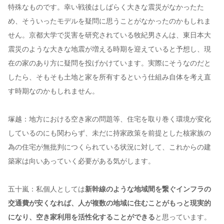
特殊なものです。幸い戦後はしばらく大きな震災がなかったた
め、そういったモデルを疑問に思うことがなかったのかもしれま
せん。京都大学で災害を研究されている牧紀男さんは、東日本大
震災のような大きな地震が増える時期を迎えていると予想し、現
在の家のあり方に疑問を投げかけています。実際にそうなのだと
したら、そもそも土地と家を所有するという仕組み自体を考え直
す時期なのかもしれません。
塚越：地方における空き家の問題等、住宅を取り巻く環境が変化
しているのにも関わらず、未だに持家政策を前提とした核家族の
為の住宅が無批判につくられている状況に対して、これからの建
築家は向いあっていく必要がある気がします。
五十嵐：私個人としては
新幹線のような地域間を繋ぐインフラの
交通費が安くなれば、人が複数の地域に住むことがもっと現実的
になり、空き家利用を活性化することができる
と思っています。