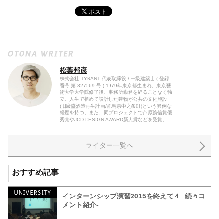
松葉邦彦
株式会社 TYRANT 代表取締役 / 一級建築士 ( 登録
番号 第 327569 号 ) 1979年東京都生まれ。東京藝
術大学大学院修了後、事務所勤務を経ることなく独
立。人生で初めて設計した建物が公共の文化施設
(旧廣盛酒造再生計画/群馬県中之条町)という異例な
経歴を持つ。また、同プロジェクトで芦原義信賞優
秀賞やJCD DESIGN AWARD新人賞などを受賞。
ライター一覧へ
おすすめ記事
インターンシップ演習2015を終えて４ -続々コ
メント紹介-