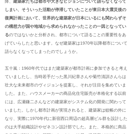
降、
建築家たちは都市や大きなビジョンについて語らなくなって
しまい、そういった活動が停滞していたことが東日本大震災後の
復興計画において、世界的な建築家が日本にいるにも関わらずそ
の構想力が国や地域から求められなかったことの一因となってい
る
のではないかと分析され、都市について語ることの重要性をあ
げていらしたと思います。なぜ建築家は1970年以降都市について
語らなくなってしまったのでしょうか。
五十嵐：1960年代ではまだ建築家が都市計画に参加できると考え
ていましたし、当時若手だった黒川紀章さんや菊竹清訓さんらは
壮大な未来都市のヴィジョンを提案し、それが注目を集めていま
した。また、ハウスメーカーの商品化住宅販売が本格化する以前
には、広瀬鎌二さんなどの建築家がシステム化の開発に関わって
いました。しかし都市計画が実現されると、建築家は蚊帳の外に
なり、実際に1970年代に新宿西口周辺の超高層ビル群を設計した
のは大手組織設計やゼネコン設計部でした。また、本格的に商品