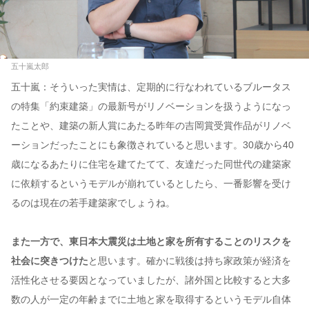
五十嵐太郎
五十嵐：そういった実情は、定期的に行なわれているブルータス
の特集「約束建築」の最新号がリノベーションを扱うようになっ
たことや、建築の新人賞にあたる昨年の吉岡賞受賞作品がリノベ
ーションだったことにも象徴されていると思います。30歳から40
歳になるあたりに住宅を建てたてて、友達だった同世代の建築家
に依頼するというモデルが崩れているとしたら、一番影響を受け
るのは現在の若手建築家でしょうね。
また一方で、東日本大震災は土地と家を所有することのリスクを
社会に突きつけた
と思います。確かに戦後は持ち家政策が経済を
活性化させる要因となっていましたが、諸外国と比較すると大多
数の人が一定の年齢までに土地と家を取得するというモデル自体