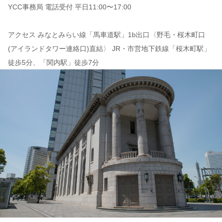
YCC事務局 電話受付 平日11:00〜17:00
アクセス みなとみらい線「馬車道駅」1b出口〈野毛・桜木町口
(アイランドタワー連絡口)直結〉 JR・市営地下鉄線「桜木町駅」
徒歩5分、「関内駅」徒歩7分