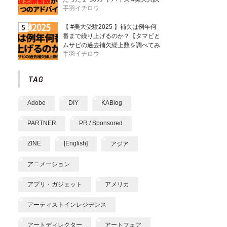
手羽イチロウ
【 #美大受験2025 】補欠は例年何
番まで繰り上げるのか？【タマビと
ムサビの過去補欠繰上数を調べてみ
手羽イチロウ
た】
Adobe
DIY
KABlog
PARTNER
PR / Sponsored
ZINE
[English]
アジア
アニメーション
アプリ・ガジェット
アメリカ
アーティストインレジデンス
アートディレクター
アートフェア