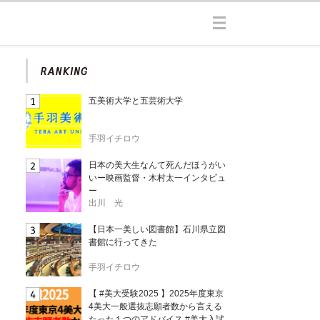
五美術大学と五芸術大学
手羽イチロウ
日本の美大生なんて死んだほうがい
いー映画監督・木村太一インタビュ
ー
出川 光
【日本一美しい図書館】石川県立図
書館に行ってきた
手羽イチロウ
【 #美大受験2025 】2025年度東京
4美大一般選抜志願者数から言える
たった１つのアドバイス #美大入試