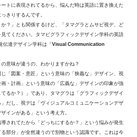
レートに表現されてるから、悩んだ時は英語に置き換えた
はっきりするんです。
くか？」とも関係するけど、「タマグラとムサビ視デ、ど
を見てください。タマビグラフィックデザイン学科の英語
覚伝達デザイン学科は「
Visual Communication
」の意味が違うの、わかりますかね？
同じ「図案・意匠」という意味の「狭義な」デザイン、視
企画・計画」という意味の「広義な」デザインの印象が強
してるか？）」であり、タマグラは「グラフィックデザイ
る」だし、視デは「ヴィジュアルコミュニケーションデザ
デザインがある」という考え方。
指導されてたから「どっちにするか？」という悩みが発生
てる部分」が全然違うので別物という認識です。これは今