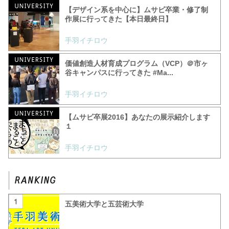
【デザイン系を中心に】ムサビ卒業・修了制
作展に行ってきた【本日最終日】
手羽イチロウ
価値創造人材育成プログラム（VCP）＠市ヶ
谷キャンパスに行ってきた #Ma...
手羽イチロウ
【ムサビ卒展2016】あなたの展示紹介します
１
手羽イチロウ
五美術大学と五芸術大学