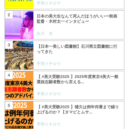
手羽イチロウ
日本の美大生なんて死んだほうがいいー映画
監督・木村太一インタビュー
出川 光
【日本一美しい図書館】石川県立図書館に行
ってきた
手羽イチロウ
【 #美大受験2025 】2025年度東京4美大一般
選抜志願者数から言える...
手羽イチロウ
【 #美大受験2025 】補欠は例年何番まで繰り
上げるのか？【タマビとムサ...
手羽イチロウ