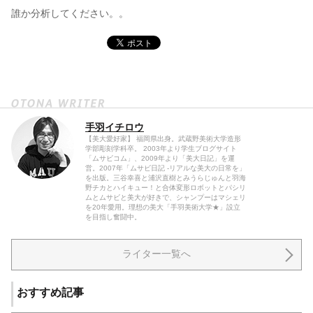
誰か分析してください。。
手羽イチロウ
【美大愛好家】 福岡県出身。武蔵野美術大学造形
学部彫刻学科卒。 2003年より学生ブログサイト
「ムサビコム」、2009年より「美大日記」を運
営。2007年「ムサビ日記 -リアルな美大の日常を」
を出版。三谷幸喜と浦沢直樹とみうらじゅんと羽海
野チカとハイキュー！と合体変形ロボットとパシリ
ムとムサビと美大が好きで、シャンプーはマシェリ
を20年愛用。理想の美大「手羽美術大学★」設立
を目指し奮闘中。
ライター一覧へ
おすすめ記事