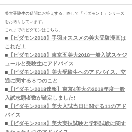
美大受験生の疑問にお答えする、略して「ビダモン！」シリーズ
コンテンツ
をお送りしています。
このサイトについて
これまでのビダモンはこちら。
運営会社
■
【ビダモン2018】手羽オススメの美大受験漫画は
お問い合わせ
これだ！
■
【ビダモン2018】東京五美大2018一般入試スケジ
ュールと受験生にアドバイス
■
【ビダモン2018】美大受験生へのアドバイス。交
通に関する８つのこと
■
【ビダモン2018速報】東京4美大の2018年度一般
入試志願者数が確定しました!
■
【ビダモン2018】美大入試当日に関する11のアド
バイス
■
【ビダモン2018】美大実技試験と学科試験に関す