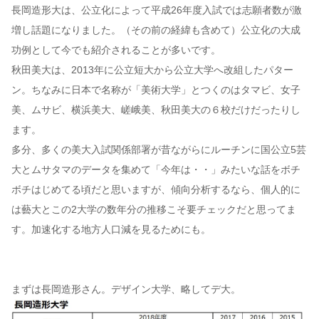
長岡造形大は、公立化によって平成26年度入試では志願者数が激
増し話題になりました。（その前の経緯も含めて）公立化の大成
功例として今でも紹介されることが多いです。
秋田美大は、2013年に公立短大から公立大学へ改組したパター
ン。ちなみに日本で名称が「美術大学」とつくのはタマビ、女子
美、ムサビ、横浜美大、嵯峨美、秋田美大の６校だけだったりし
ます。
多分、多くの美大入試関係部署が昔ながらにルーチンに国公立5芸
大とムサタマのデータを集めて「今年は・・」みたいな話をボチ
ボチはじめてる頃だと思いますが、傾向分析するなら、個人的に
は藝大とこの2大学の数年分の推移こそ要チェックだと思ってま
す。加速化する地方人口減を見るためにも。
まずは長岡造形さん。デザイン大学、略してデ大。