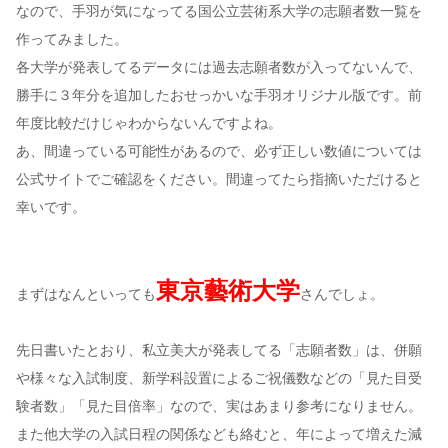
なので、手羽が気になってる国公立芸術系大学の志願者数一覧を
作ってみました。
各大学が発表してるデータには過去志願者数が入ってないんで、
勝手に３年分を追加したおせっかいな手羽オリジナル版です。前
年度比較だけじゃわからないんですよね。
あ、間違っている可能性があるので、必ず正しい数値については
公式サイトでご確認をください。間違ってたら指摘いただけると
幸いです。
東京藝術大学
まずはなんといっても
さんでしょ。
先日書いたとおり、私立美大が発表してる「志願者数」は、併願
や様々な入試制度、新学科設置によるご祝儀数などの「見た目受
験者数」「見た目倍率」なので、実はあまり参考になりません。
また他大学の入試日程の関係なども絡むと、年によって増えた減