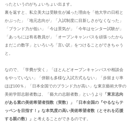
ったというのがちょいちょい出ます。
裏を返すと、私立美大は受験生が減った理由を「他大学の日程と
かぶった」「地元志向が」「入試制度に目新しさがなくなった」
「ブランド力が低い」「今は景気が」「今年はセンター試験が」
「あっちには有名教員が」「オープンキャンパスを頑張ったから
まだこの数字」といろいろ「言い訳」をつけることができちゃう
と。
なので、「学費が安く」「ほとんどオープンキャンパスや相談会
をやっていない」「併願も多様な入試方式もない」「歩留まり率
ほぼ100％」「日本全国でのブランド力が高い」な東京藝術大学の
美術学部志願者数は、「藝大の志願者数」というより
「東京志向
がある素の美術希望者指数（実数）」「日本全国の『やるならテ
ッペンを目指す！』な本気度の高い美術希望者数（とそれを応援
する親の数）」
と考えることができるのです。