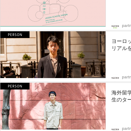
part
ヨーロ
リアル
partn
海外留
生のター
partn