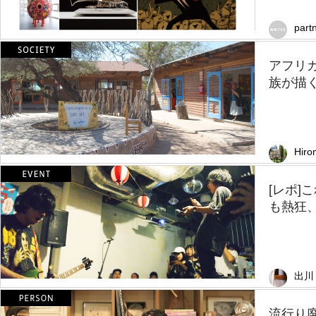
part
アフリ
族が描
Hir
[レポ
も熱狂、
出川
流行り