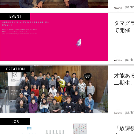
partn
タマグ
で開催
partn
才能あ
二期生
partn
「放課後