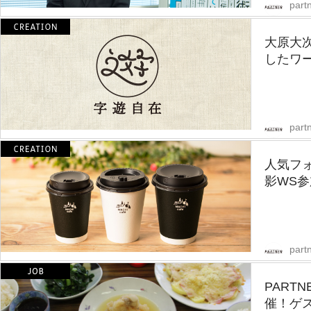
partn
大原大
したワー
partn
人気フ
影WS
partn
PART
催！ゲ