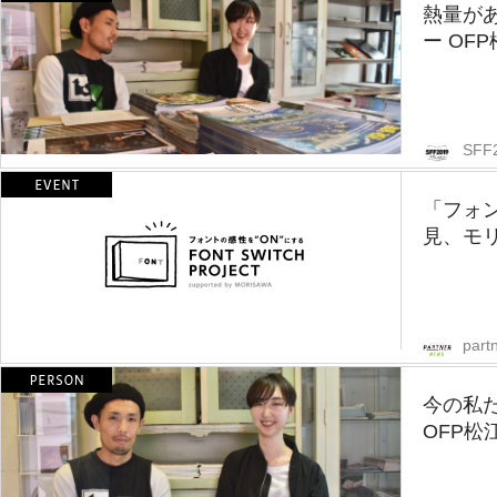
熱量が
ー OF
SFF
「フォ
見、モ
part
今の私
OFP