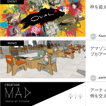
枠を超え
Kao
アマゾ
ブがア
part
アーテ
例を交え