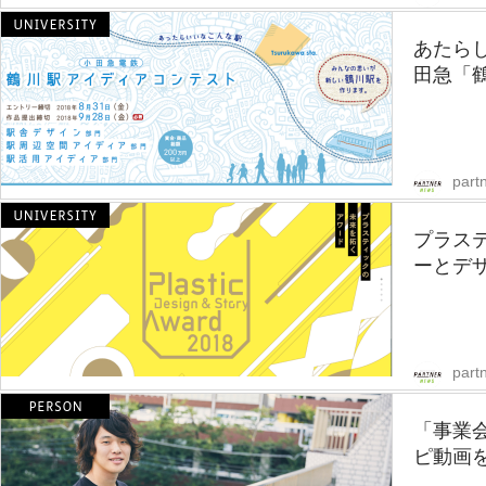
あたら
田急「鶴
part
プラス
ーとデザイ
part
「事業会
ピ動画を