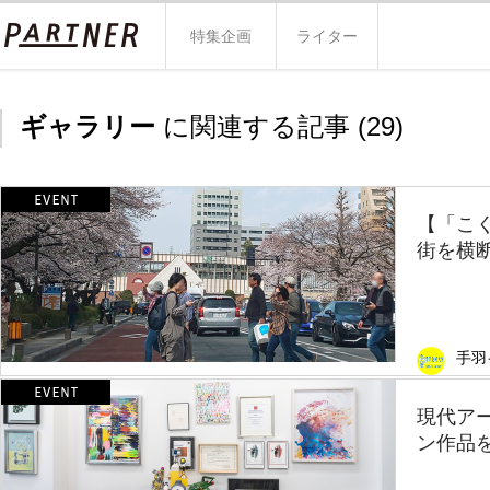
特集企画
ライター
ギャラリー
に関連する記事 (
29
)
【「こ
街を横断
手羽
現代ア
ン作品を