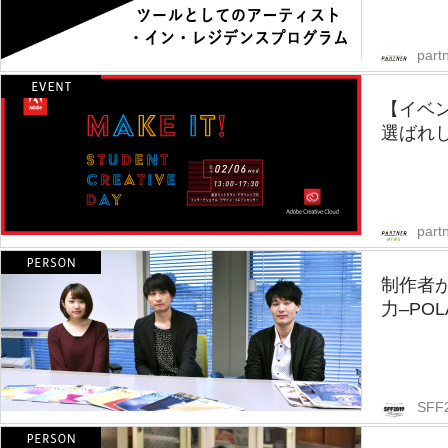
partn
【イベ
選ばれし
part
制作者
力–PO
SFF