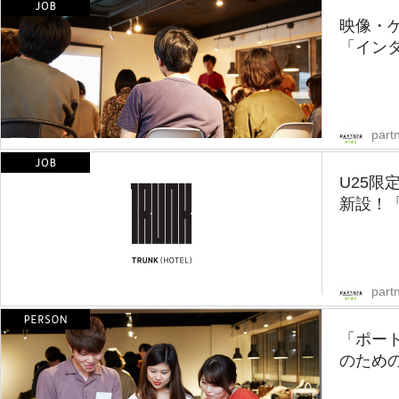
映像・
「インタ
part
U25
新設！「T
part
「ポー
のための