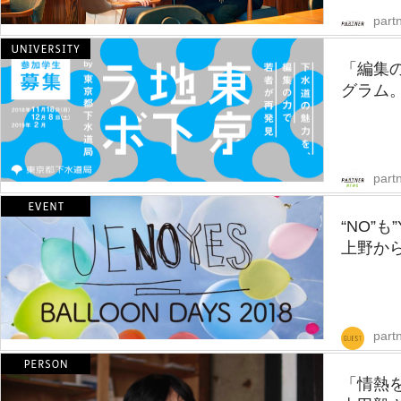
partn
「編集の
グラム。
part
“NO”
上野から
part
「情熱