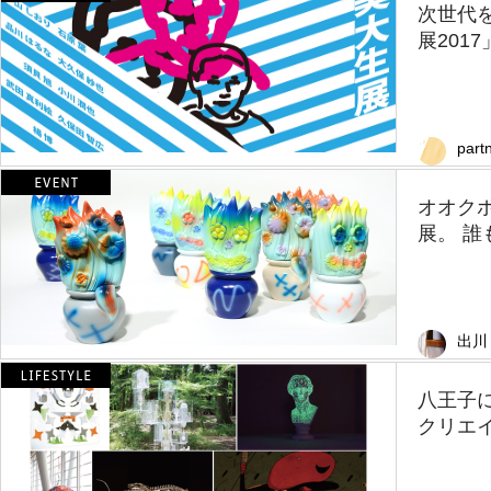
次世代
展201
part
オオクボ
展。 誰
出川
八王子
クリエイ