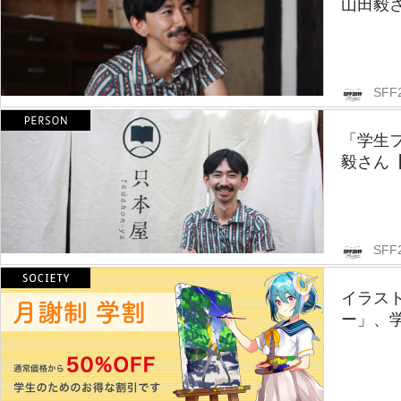
山田毅
SFF
「学生
毅さん
SFF
イラス
ー」、