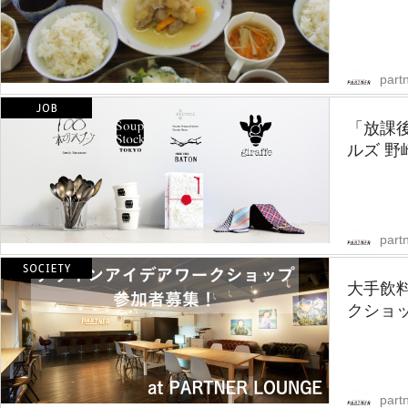
partn
「放課後
ルズ 野
partn
大手飲
クショ
partn