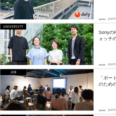
partn
Sony
ォッチの
partn
「ポー
のための
partn