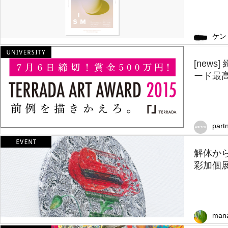
ケン
[new
ード最高
part
解体か
彩加個
man