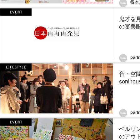
得本
鬼才を
の審美眼
part
音・空
sonih
part
ベルリン
のアウ