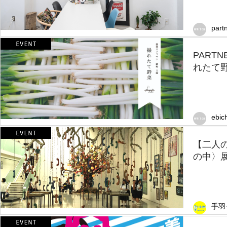
part
PART
れたて野
ebic
【二人
の中〉展
手羽