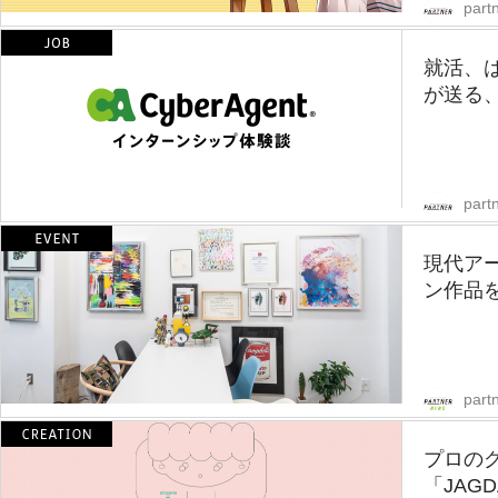
partn
就活、
が送る、
partn
現代ア
ン作品
part
プロの
「JAGD