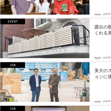
partn
露出の
くれる
part
美大の
ョンに使
partn