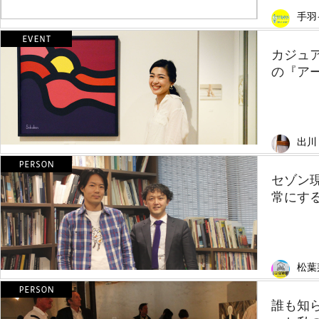
手羽
カジュア
の『アー
出川
セゾン
常にする
松葉
誰も知