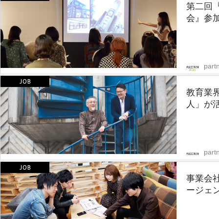
第二回
会』参
part
教育業
人」が活
partn
事業会
ージェ