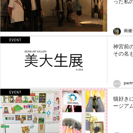
った私
南健
神宮前
その名
part
猫好き
ージア