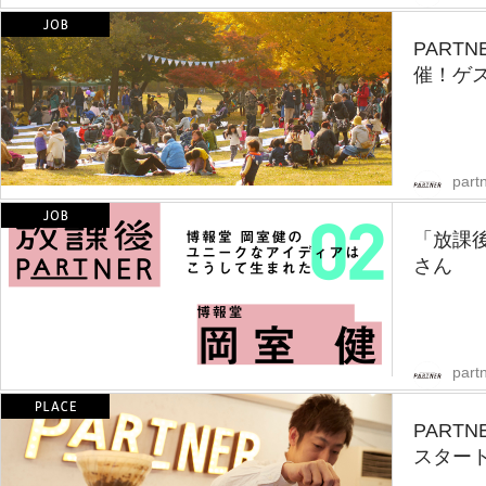
PART
催！ゲ
partn
「放課後
さん
partn
PART
スター