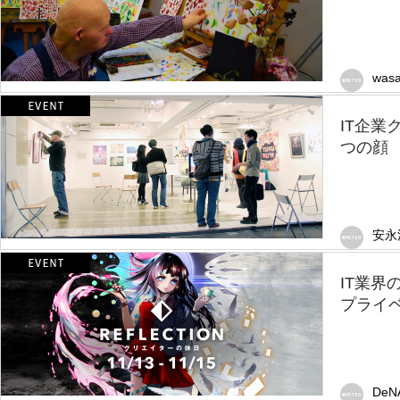
wasa
IT企
つの顔
安永
IT業界
プライ
DeN