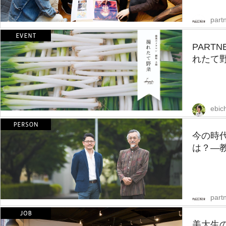
partn
PART
れたて野
ebic
今の時
は？—教
partn
美大生