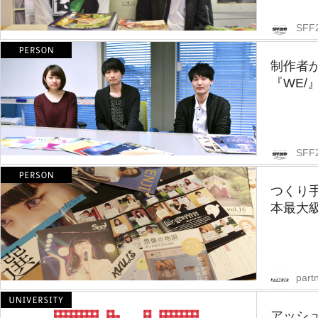
SFF
制作者
『WE/
SFF
つくり
本最大級
partn
アッシ