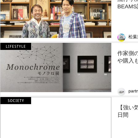
BEAM
松葉
作家側
や購入も
partn
【強い
日間