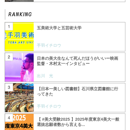
五美術大学と五芸術大学
手羽イチロウ
日本の美大生なんて死んだほうがいいー映画
監督・木村太一インタビュー
出川 光
【日本一美しい図書館】石川県立図書館に行
ってきた
手羽イチロウ
【 #美大受験2025 】2025年度東京4美大一般
選抜志願者数から言える...