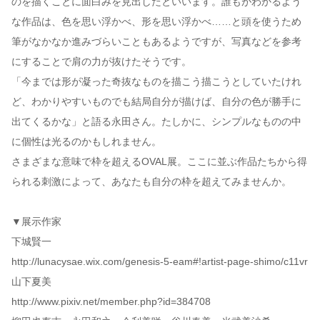
のを描くことに面白みを見出したといいます。誰もがわかるよう
な作品は、色を思い浮かべ、形を思い浮かべ……と頭を使うため
筆がなかなか進みづらいこともあるようですが、写真などを参考
にすることで肩の力が抜けたそうです。
「今までは形が凝った奇抜なものを描こう描こうとしていたけれ
ど、わかりやすいものでも結局自分が描けば、自分の色が勝手に
出てくるかな」と語る永田さん。たしかに、シンプルなものの中
に個性は光るのかもしれません。
さまざまな意味で枠を超えるOVAL展。ここに並ぶ作品たちから得
られる刺激によって、あなたも自分の枠を超えてみませんか。
▼展示作家
下城賢一
http://lunacysae.wix.com/genesis-5-eam#!artist-page-shimo/c11vr
山下夏美
http://www.pixiv.net/member.php?id=384708