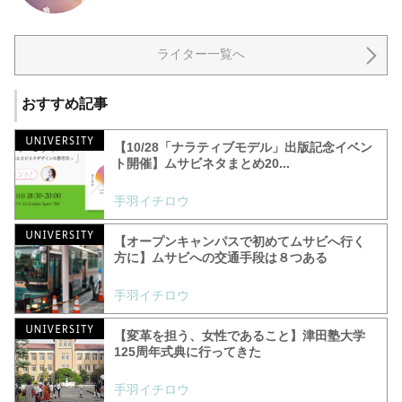
ライター一覧へ
おすすめ記事
【10/28「ナラティブモデル」出版記念イベン
ト開催】ムサビネタまとめ20...
手羽イチロウ
【オープンキャンパスで初めてムサビへ行く
方に】ムサビへの交通手段は８つある
手羽イチロウ
【変革を担う、女性であること】津田塾大学
125周年式典に行ってきた
手羽イチロウ