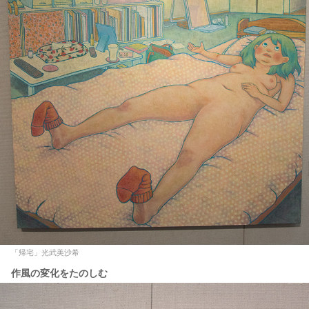
「帰宅」光武美沙希
作風の変化をたのしむ