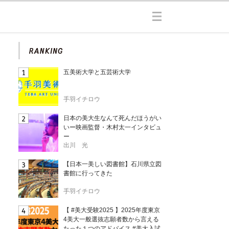
五美術大学と五芸術大学
手羽イチロウ
日本の美大生なんて死んだほうがい
いー映画監督・木村太一インタビュ
ー
出川 光
【日本一美しい図書館】石川県立図
書館に行ってきた
手羽イチロウ
【 #美大受験2025 】2025年度東京
4美大一般選抜志願者数から言える
たった１つのアドバイス #美大入試