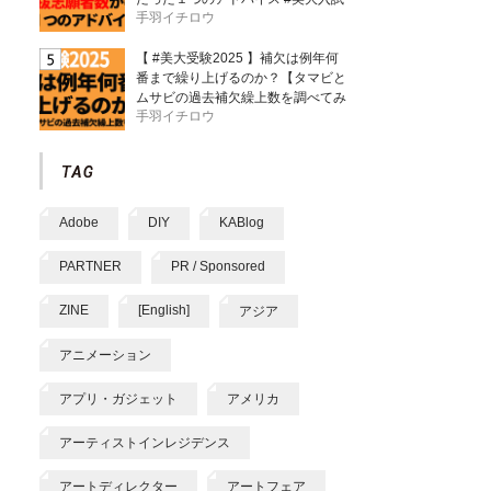
手羽イチロウ
【 #美大受験2025 】補欠は例年何
番まで繰り上げるのか？【タマビと
ムサビの過去補欠繰上数を調べてみ
手羽イチロウ
た】
Adobe
DIY
KABlog
PARTNER
PR / Sponsored
ZINE
[English]
アジア
アニメーション
アプリ・ガジェット
アメリカ
アーティストインレジデンス
アートディレクター
アートフェア