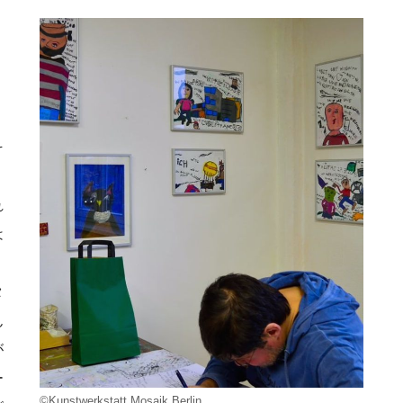
そ
れ
は
り
タ
ん
が
ー
©Kunstwerkstatt Mosaik Berlin