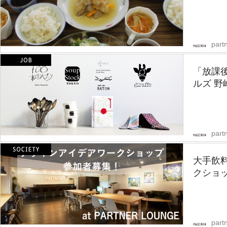
partn
「放課後
ルズ 野
partn
大手飲
クショ
partn