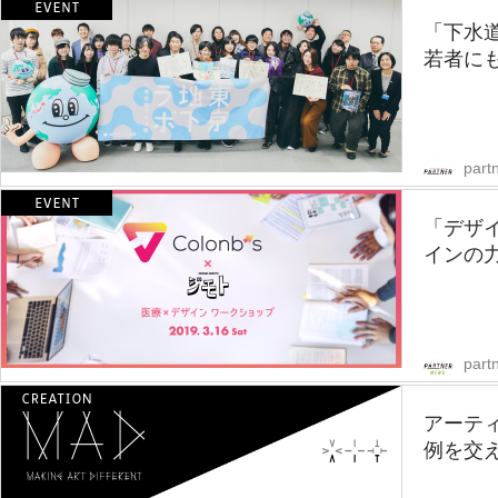
「下水道
若者にも
partn
「デザ
インの力
part
アーテ
例を交え