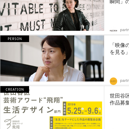
瞬間」の
partn
「映像
を見る」
part
世田谷
作品募