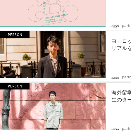
part
ヨーロ
リアル
partn
海外留
生のター
partn