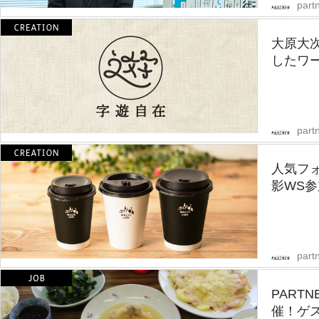
partn
大原大
したワー
partn
人気フ
影WS
partn
PART
催！ゲ