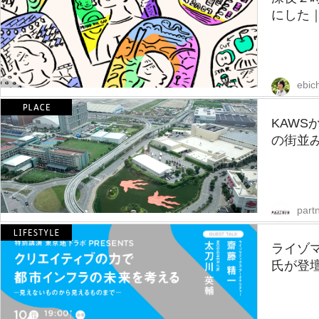
にした
ebic
KAW
の街並み
partn
ライゾマ
氏が登壇