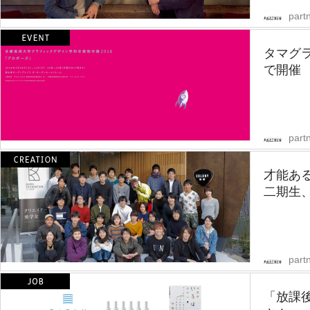
partn
タマグ
で開催
partn
才能あ
二期生
partn
「放課後