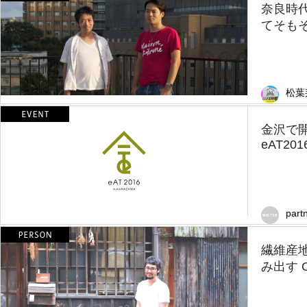
奈良時
てそも
松葉
金沢で
eAT2016
part
繊維産
み出す OA