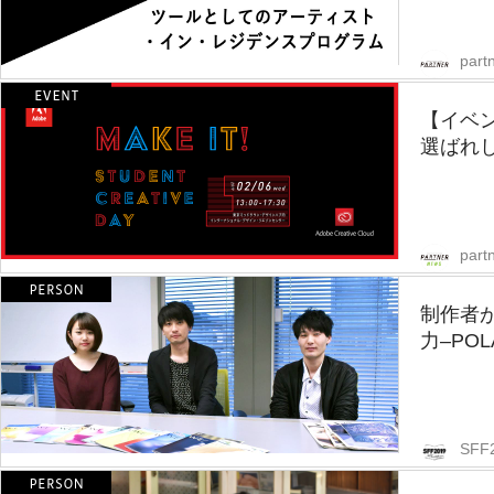
partn
【イベ
選ばれし
part
制作者
力–PO
SFF