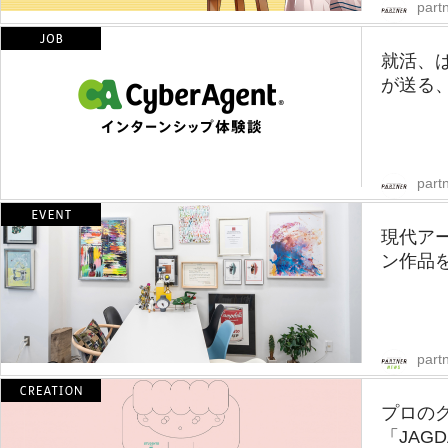
partn
就活、
が送る、
partn
現代ア
ン作品
part
プロの
「JAGD