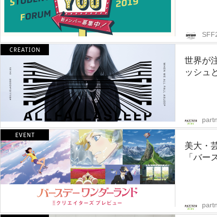
SFF
世界が
ッシュと
part
美大・
「バー
part