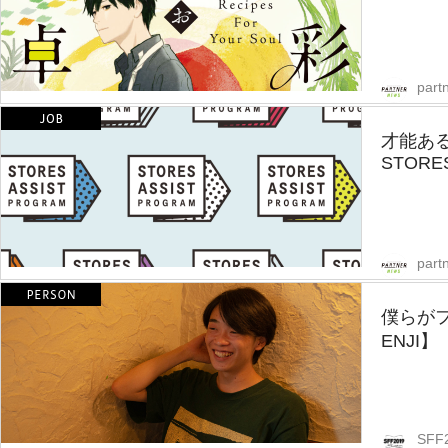
part
才能あ
STORES
part
僕らが
ENJI】
SFF