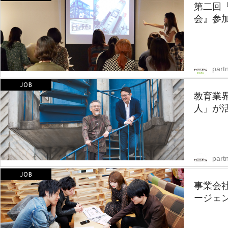
第二回
会』参
part
教育業
人」が活
partn
事業会
ージェ