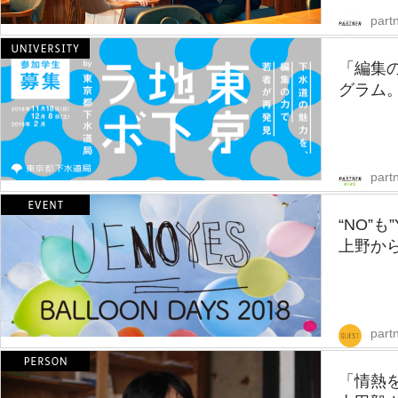
partn
「編集の
グラム。
part
“NO”
上野から
part
「情熱