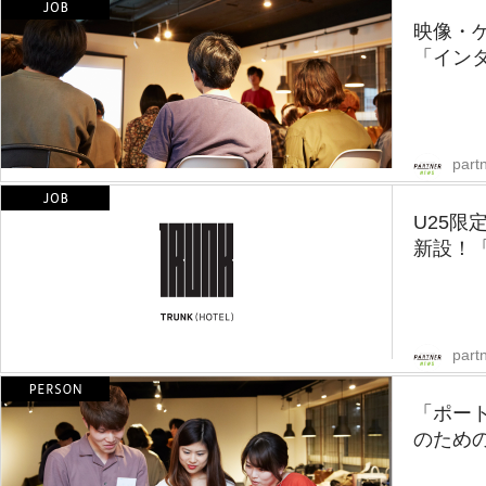
映像・
「インタ
part
U25
新設！「T
part
「ポー
のための