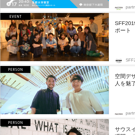
part
SFF2
ポート
SFF
空間デ
人を魅
partn
サウス