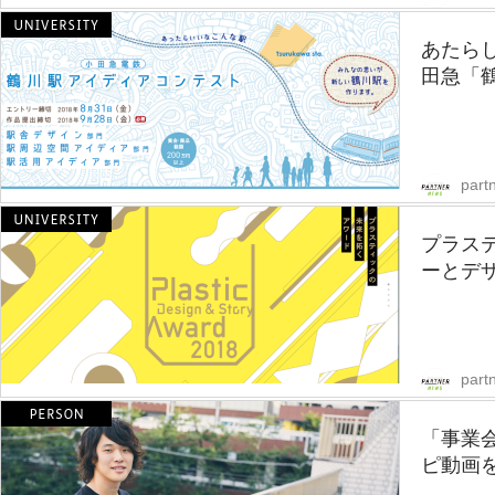
あたら
田急「鶴
part
プラス
ーとデザイ
part
「事業会
ピ動画を