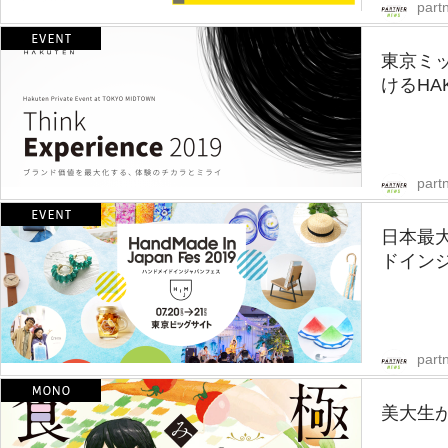
part
東京ミ
けるHA
part
日本最
ドインジ
part
美大生