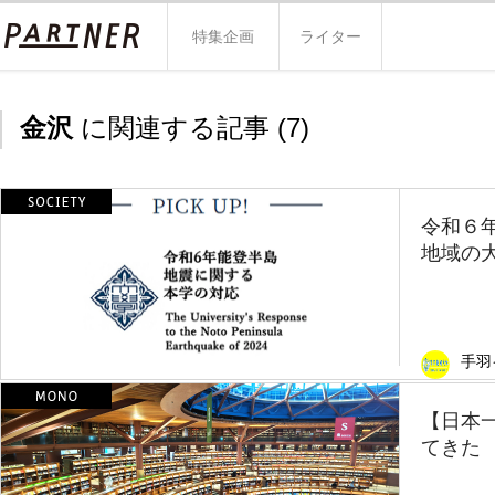
特集企画
ライター
金沢
に関連する記事 (
7
)
令和６
地域の大
手羽
【日本
てきた