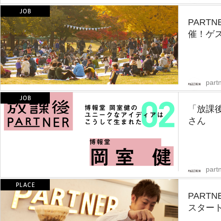
PART
催！ゲ
partn
「放課後
さん
partn
PART
スター