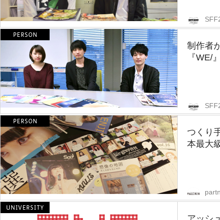
SFF
制作者
『WE/
SFF
つくり
本最大級
partn
アッシ