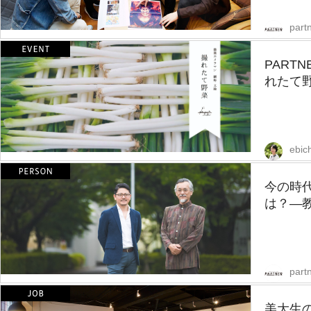
partn
PART
れたて野
ebic
今の時
は？—教
partn
美大生