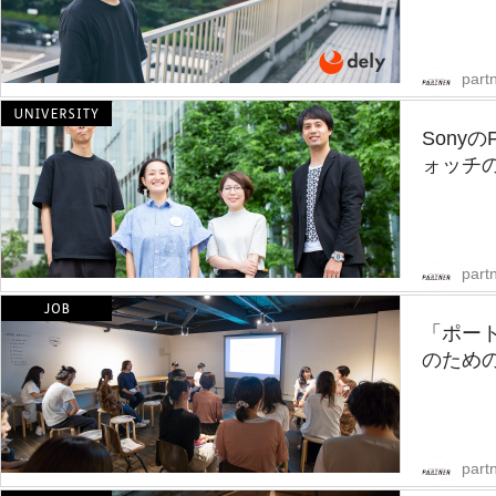
partn
Sony
ォッチの
partn
「ポー
のための
partn