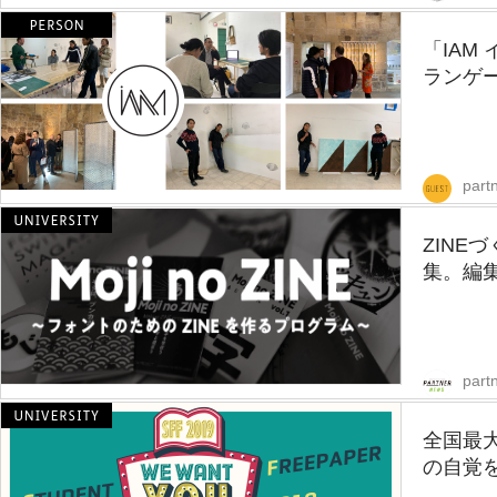
「IAM
ランゲ
part
ZINE
集。編集
part
全国最
の自覚を