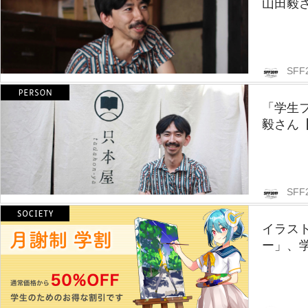
山田毅
SFF
「学生
毅さん
SFF
イラス
ー」、