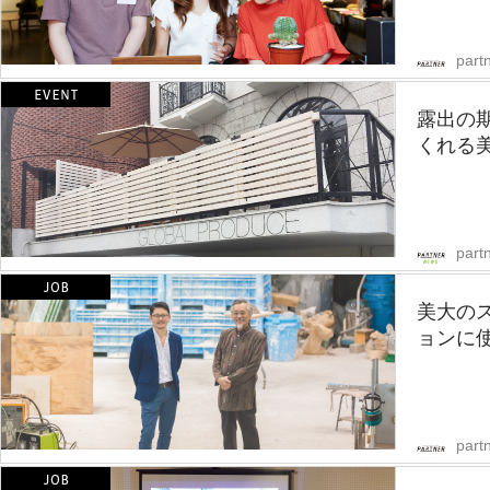
partn
露出の
くれる
part
美大の
ョンに使
partn