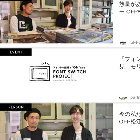
熱量が
ー OF
SFF
「フォ
見、モ
part
今の私
OFP