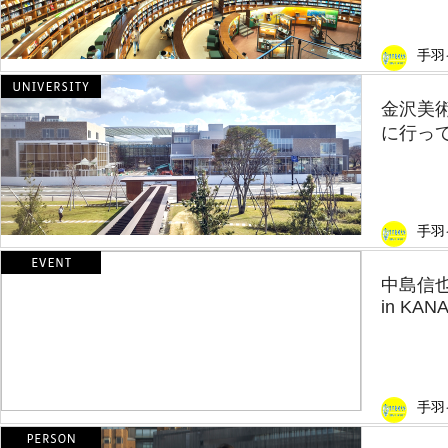
手羽
金沢美
に行っ
手羽
中島信也
in KAN
手羽