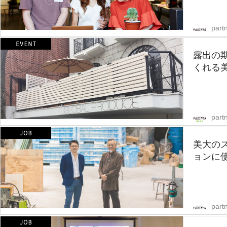
partn
露出の
くれる
part
美大の
ョンに使
partn