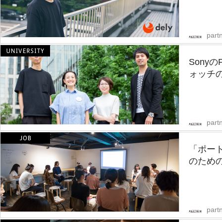
partn
Sony
ォッチの
partn
「ポー
のための
partn