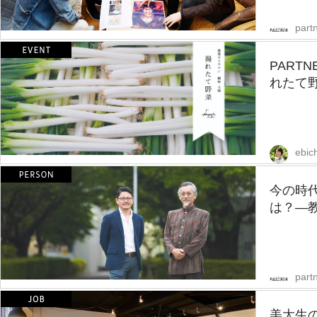
partn
PART
れたて野
ebic
今の時
は？—教
partn
美大生