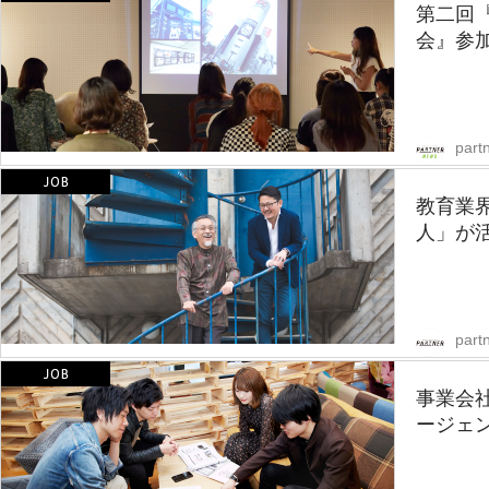
第二回
会』参
part
教育業
人」が活
partn
事業会
ージェ