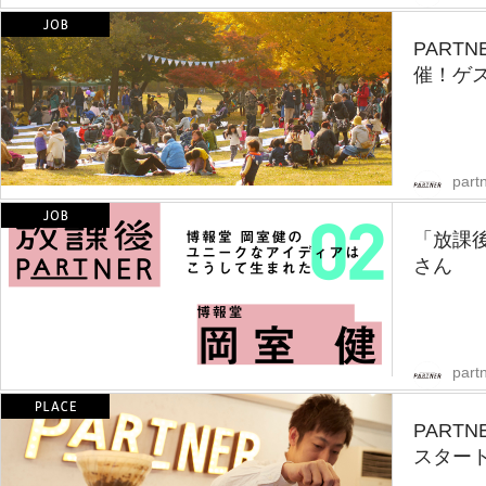
PART
催！ゲ
partn
「放課後
さん
partn
PART
スター