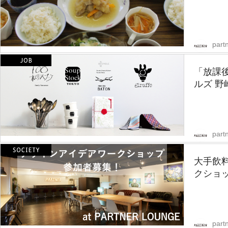
partn
「放課後
ルズ 野
partn
大手飲
クショ
partn