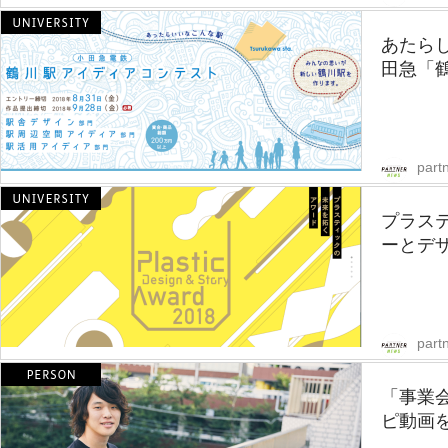
あたら
田急「鶴
part
プラス
ーとデザイ
part
「事業会
ピ動画を