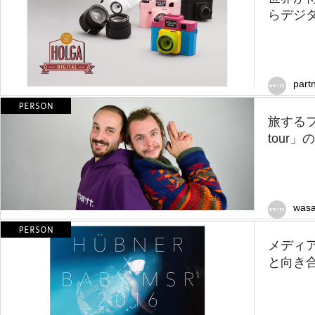
らデジ
part
旅するフォ
tour」
wasa
メディ
と向き合