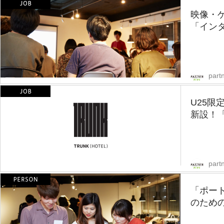
映像・
「インタ
part
U25
新設！「T
part
「ポー
のための