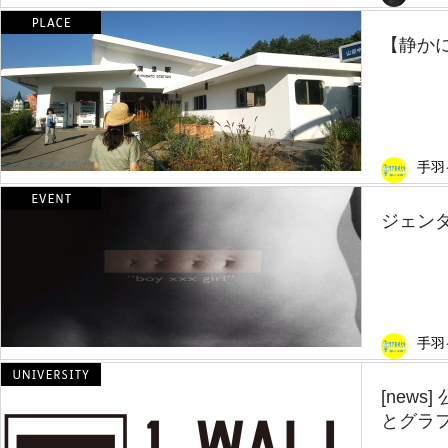
【静か
手羽
ジェン
手羽
[new
とグラフ