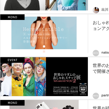
出川
おしゃ
ョンア
nats
世界の
で開催
part
世界が待