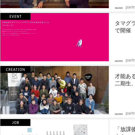
partn
タマグ
で開催
partn
才能あ
二期生
partn
「放課後