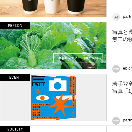
partn
写真と
無二の強
ebic
若手登竜
写真「1
part