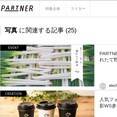
特集企画
ライター
写真
に関連する記事 (
25
)
PART
れたて野
ebic
人気フ
影WS