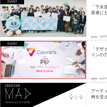
「下水道
若者にも
partn
「デザ
インの力
part
アーテ
例を交え