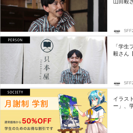
山田毅
SFF
「学生
毅さん
SFF
イラス
ー」、