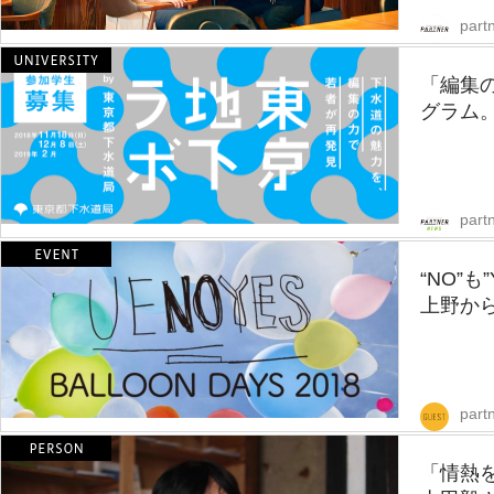
partn
「編集の
グラム。
part
“NO”
上野から
part
「情熱