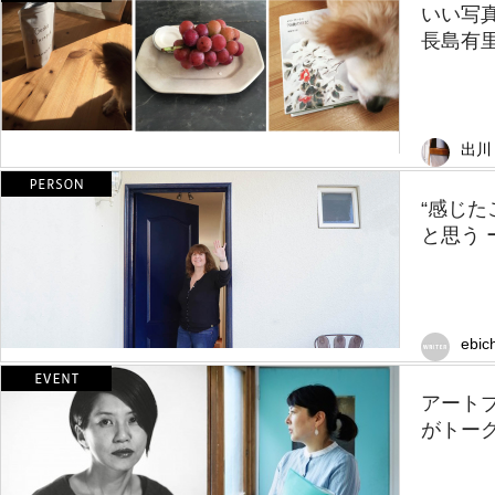
いい写
長島有
出川
“感じた
と思う 
ebic
アートブ
がトーク