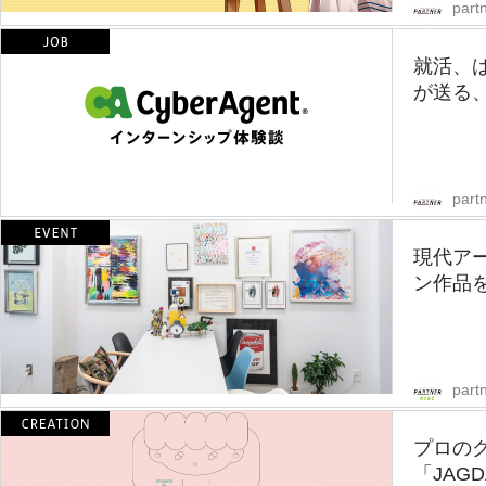
partn
就活、
が送る、
partn
現代ア
ン作品
part
プロの
「JAGD