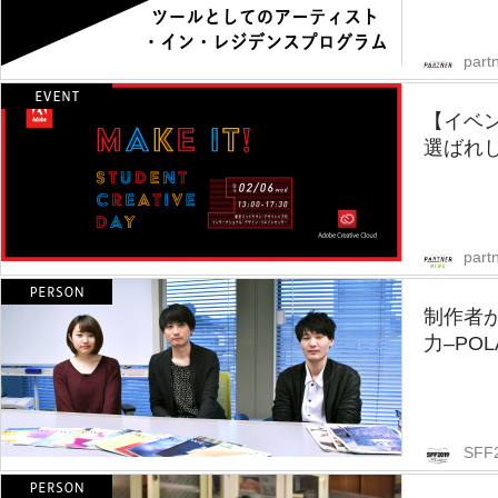
partn
【イベ
選ばれし
part
制作者
力–PO
SFF