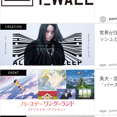
part
世界が
ッシュと
part
美大・
「バー
part