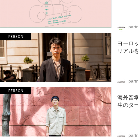
part
ヨーロ
リアル
partn
海外留
生のター
partn