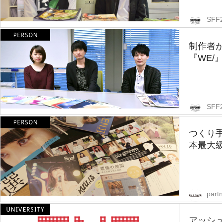
SFF
制作者
『WE/
SFF
つくり
本最大級
partn
アッシ