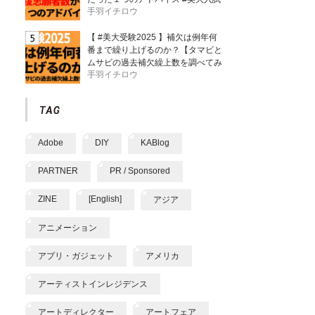
手羽イチロウ
【 #美大受験2025 】補欠は例年何
番まで繰り上げるのか？【タマビと
ムサビの過去補欠繰上数を調べてみ
手羽イチロウ
た】
Adobe
DIY
KABlog
PARTNER
PR / Sponsored
ZINE
[English]
アジア
アニメーション
アプリ・ガジェット
アメリカ
アーティストインレジデンス
アートディレクター
アートフェア