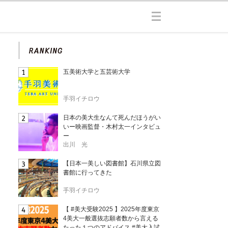
五美術大学と五芸術大学
手羽イチロウ
日本の美大生なんて死んだほうがい
いー映画監督・木村太一インタビュ
ー
出川 光
【日本一美しい図書館】石川県立図
書館に行ってきた
手羽イチロウ
【 #美大受験2025 】2025年度東京
4美大一般選抜志願者数から言える
たった１つのアドバイス #美大入試