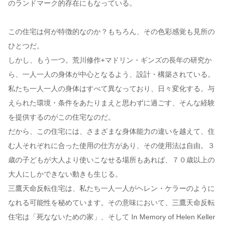
のランドマーク的存在にもなっている。
この住宅は何が特徴的なのか？もちろん、その色彩感覚も見所の
ひとつだ。
しかし、もう一つ。荒川修作+マドリン・ギンズの長年の研究か
ら、一人一人の身体が中心となるよう、設計・構築されている。
私たち一人一人の身体はすべて異なっており、日々変化する。与
えられた環境・条件をあたりまえと思わずに過ごす、そんな経験
を提供するのがこの住宅なのだ。
だから、この住宅には、さまざまな身体能力の違いを越えて、住
む人それぞれに合った使用の仕方があり、その使用法は自由。３
歳の子どもが大人より使いこなせる場所もあれば、７０歳以上の
大人にしかできない動きも生じる。
三鷹天命反転住宅は、私たち一人一人がヘレン・ケラーのように
なれる可能性を秘めています。その意味において、三鷹天命反転
住宅は「死なないための家」、そして In Memory of Helen Keller