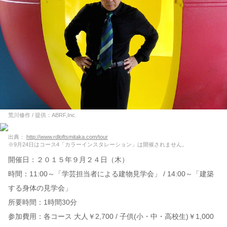
荒川修作 / 提供：ABRF,Inc.
出典：
http://www.rdloftsmitaka.com/tour
※9月24日はコース4「カラーインスタレーション」は開催されません。
開催日：２０１５年９月２４日（木）
時間：11:00～「学芸担当者による建物見学会」 / 14:00～「建築
する身体の見学会」
所要時間：1時間30分
参加費用：各コース 大人￥2,700 / 子供(小・中・高校生)￥1,000