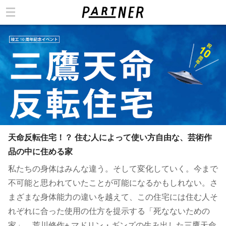
カテゴリ
天命反転住宅！？ 住む人によって使い方自由な、芸術作
品の中に住める家
私たちの身体はみんな違う。そして変化していく。今まで
不可能と思われていたことが可能になるかもしれない。さ
まざまな身体能力の違いを越えて、この住宅には住む人そ
れぞれに合った使用の仕方を提示する「死なないための
家」。荒川修作+ マドリン・ギンズの生み出した三鷹天命