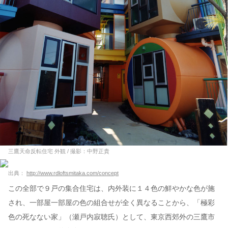
三鷹天命反転住宅 外観 / 撮影：中野正貴
出典：
http://www.rdloftsmitaka.com/concept
この全部で９戸の集合住宅は、内外装に１４色の鮮やかな色が施
され、一部屋一部屋の色の組合せが全く異なることから、「極彩
色の死なない家」（瀬戸内寂聴氏）として、東京西郊外の三鷹市