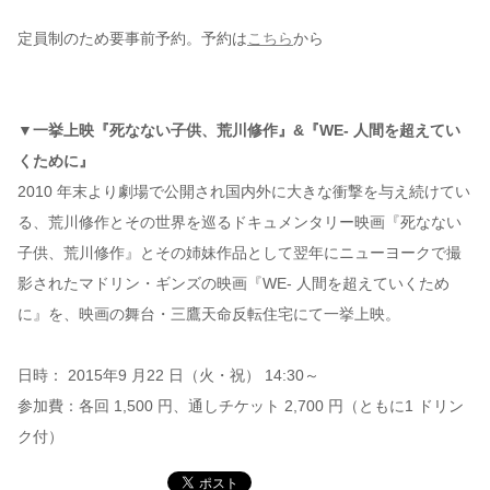
定員制のため要事前予約。予約は
こちら
から
▼一挙上映『死なない子供、荒川修作』&『WE- 人間を超えてい
くために』
2010 年末より劇場で公開され国内外に大きな衝撃を与え続けてい
る、荒川修作とその世界を巡るドキュメンタリー映画『死なない
子供、荒川修作』とその姉妹作品として翌年にニューヨークで撮
影されたマドリン・ギンズの映画『WE- 人間を超えていくため
に』を、映画の舞台・三鷹天命反転住宅にて一挙上映。
日時： 2015年9 月22 日（火・祝） 14:30～
参加費：各回 1,500 円、通しチケット 2,700 円（ともに1 ドリン
ク付）