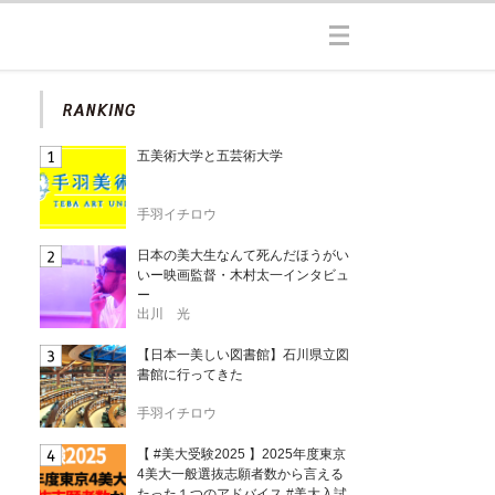
五美術大学と五芸術大学
手羽イチロウ
日本の美大生なんて死んだほうがい
いー映画監督・木村太一インタビュ
ー
出川 光
【日本一美しい図書館】石川県立図
書館に行ってきた
手羽イチロウ
【 #美大受験2025 】2025年度東京
4美大一般選抜志願者数から言える
たった１つのアドバイス #美大入試