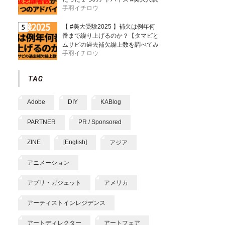
手羽イチロウ
【 #美大受験2025 】補欠は例年何
番まで繰り上げるのか？【タマビと
ムサビの過去補欠繰上数を調べてみ
手羽イチロウ
た】
Adobe
DIY
KABlog
PARTNER
PR / Sponsored
ZINE
[English]
アジア
アニメーション
アプリ・ガジェット
アメリカ
アーティストインレジデンス
アートディレクター
アートフェア