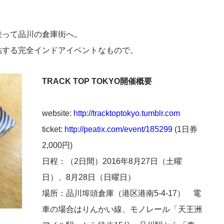
乗って品川の倉庫街へ。
結する完全インドアイベントなもので。
TRACK TOP TOKYO開催概要
website:
http://tracktoptokyo.tumblr.com
ticket:
http://peatix.com/event/185299
(1日券
2,000円)
日程：（2日間）2016年8月27日（土曜
日）、8月28日（日曜日）
場所：品川埠頭倉庫（港区港南5-4-17） 電
車の場合はりんかい線、モノレール「天王洲