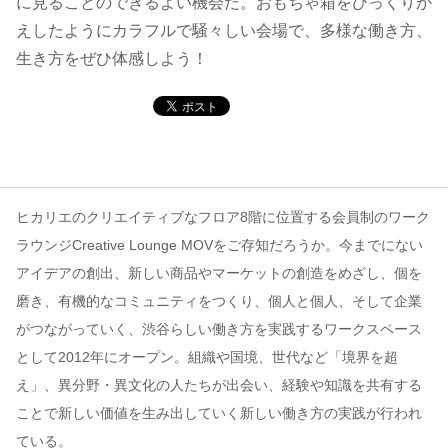
に見ることのできるよい機会だ。おもちゃ箱をひっくりか
えしたようにカラフルで騒々しい会場で、多様な働き方、
コンテンツ
生き方をぜひ体感しよう！
このサイトについて
運営会社
お問い合わせ
ヒカリエのクリエイティブなフロア8階に位置する会員制のワーク
ラウンジCreative Lounge MOVをご存知だろうか。今までにない
アイデアの創出、新しい商品やマーケットの創造をめざし、個を
磨き、有機的なコミュニティをつくり、個人と個人、そして企業
がつながっていく、渋谷らしい働き方を実践するワークスペース
として2012年にオープン。組織や国境、世代など「境界を超
え」、異分野・異文化の人たちが出会い、経験や知識を共有する
ことで新しい価値を生み出していく新しい働き方の実践が行われ
ている。