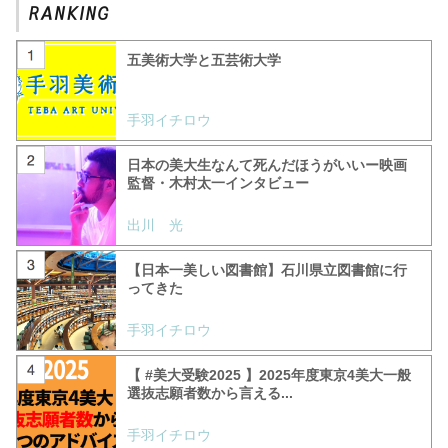
五美術大学と五芸術大学
手羽イチロウ
日本の美大生なんて死んだほうがいいー映画
監督・木村太一インタビュー
出川 光
【日本一美しい図書館】石川県立図書館に行
ってきた
手羽イチロウ
【 #美大受験2025 】2025年度東京4美大一般
選抜志願者数から言える...
手羽イチロウ