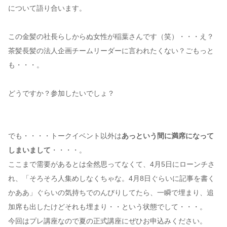
について語り合います。
この金髪の社長らしからぬ女性が稲葉さんです（笑）・・・え？
茶髪長髪の法人企画チームリーダーに言われたくない？ごもっと
も・・・。
どうですか？参加したいでしょ？
でも・・・・トークイベント以外は
あっという間に満席になって
しまいまして
・・・・。
ここまで需要があるとは全然思ってなくて、4月5日にローンチさ
れ、「そろそろ人集めしなくちゃな。4月8日ぐらいに記事を書く
かああ」ぐらいの気持ちでのんびりしてたら、一瞬で埋まり、追
加席も出したけどそれも埋まり・・という状態でして・・・。
今回はプレ講座なので夏の正式講座にぜひお申込みください。