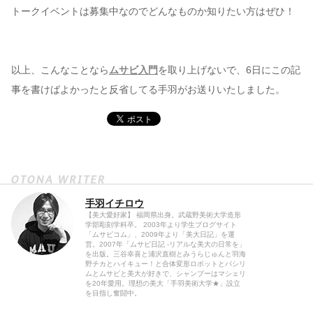
トークイベントは募集中なのでどんなものか知りたい方はぜひ！
以上、こんなことなら
ムサビ入門
を取り上げないで、6日にこの記
事を書けばよかったと反省してる手羽がお送りいたしました。
手羽イチロウ
【美大愛好家】 福岡県出身。武蔵野美術大学造形
学部彫刻学科卒。 2003年より学生ブログサイト
「ムサビコム」、2009年より「美大日記」を運
営。2007年「ムサビ日記 -リアルな美大の日常を」
を出版。三谷幸喜と浦沢直樹とみうらじゅんと羽海
野チカとハイキュー！と合体変形ロボットとパシリ
ムとムサビと美大が好きで、シャンプーはマシェリ
を20年愛用。理想の美大「手羽美術大学★」設立
を目指し奮闘中。