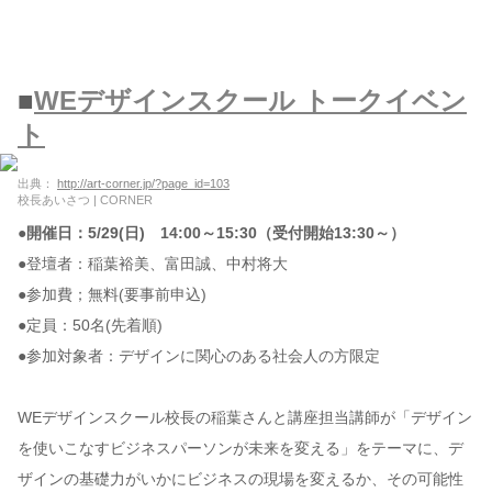
■
WEデザインスクール トークイベン
ト
出典：
http://art-corner.jp/?page_id=103
校長あいさつ | CORNER
●開催日：5/29(日) 14:00～15:30（受付開始13:30～）
●登壇者：稲葉裕美、富田誠、中村将大
●参加費；無料(要事前申込)
●定員：50名(先着順)
●参加対象者：デザインに関心のある社会人の方限定
WEデザインスクール校長の稲葉さんと講座担当講師が「デザイン
を使いこなすビジネスパーソンが未来を変える」をテーマに、デ
ザインの基礎力がいかにビジネスの現場を変えるか、その可能性