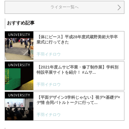
ライター一覧へ
おすすめ記事
【体にピース】平成28年度武蔵野美術大学卒
業式に行ってきた
手羽イチロウ
【2021年度ムサビ卒業・修了制作展】学科別
特設卒展サイトを紹介！ #ムサ...
手羽イチロウ
【平面デザイン3学科じゃない】視デ×基礎デ×
デ情 合同バトルトークに行って...
手羽イチロウ