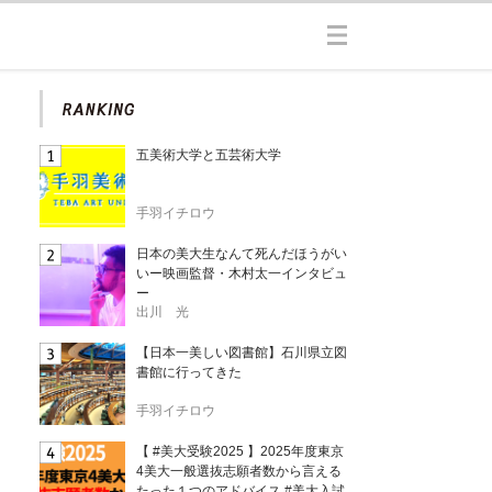
五美術大学と五芸術大学
手羽イチロウ
日本の美大生なんて死んだほうがい
いー映画監督・木村太一インタビュ
ー
出川 光
【日本一美しい図書館】石川県立図
書館に行ってきた
手羽イチロウ
【 #美大受験2025 】2025年度東京
4美大一般選抜志願者数から言える
たった１つのアドバイス #美大入試