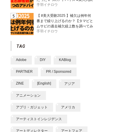
手羽イチロウ
【 #美大受験2025 】補欠は例年何
番まで繰り上げるのか？【タマビと
ムサビの過去補欠繰上数を調べてみ
手羽イチロウ
た】
Adobe
DIY
KABlog
PARTNER
PR / Sponsored
ZINE
[English]
アジア
アニメーション
アプリ・ガジェット
アメリカ
アーティストインレジデンス
アートディレクター
アートフェア