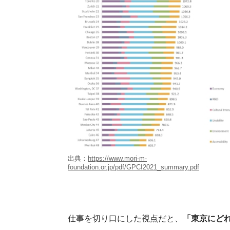
出典：
https://www.mori-m-
foundation.or.jp/pdf/GPCI2021_summary.pdf
仕事を切り口にした視点だと、
「東京にど