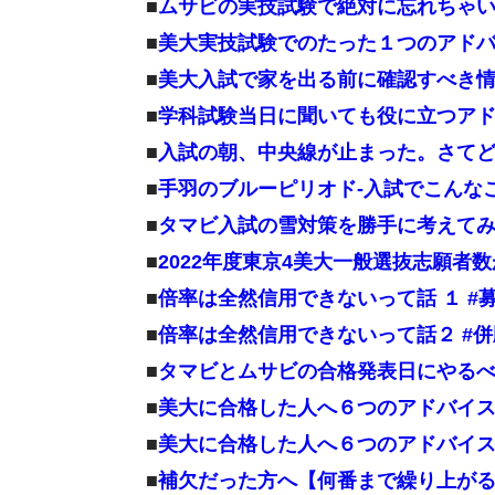
■
ムサビの実技試験で絶対に忘れちゃ
■
美大実技試験でのたった１つのアド
■
美大入試で家を出る前に確認すべき
■
学科試験当日に聞いても役に立つア
■
入試の朝、中央線が止まった。さて
■
手羽のブルーピリオド-入試でこんな
■
タマビ入試の雪対策を勝手に考えて
■
2022年度東京4美大一般選抜志願者
■
倍率は全然信用できないって話 １ #
■
倍率は全然信用できないって話２ #
■
タマビとムサビの合格発表日にやる
■
美大に合格した人へ６つのアドバイス
■
美大に合格した人へ６つのアドバイス
■
補欠だった方へ【何番まで繰り上が