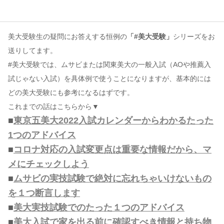
コンテンツ
美大受験生の疑問にお答えする恒例の
「#美大受験」
シリーズをお
このサイトについて
送りしてます。
運営会社
#美大受験では、ムサビまたは関東美大の一般入試（AOや推薦入
お問い合わせ
試じゃない入試）を具体例で使うことになりますが、基本的には
どの美大受験にも参考になるはずです。
これまでの話はこちらから▼
■
東京五美大2022入試カレンダーからわかるたった
1つのアドバイス
■
コロナ対応の入試変更点は重要な情報だから、マ
メにチェックしよう
■
ムサビの実技試験で絶対に忘れちゃいけないもの
を１つ断言します
■
美大実技試験でのたった１つのアドバイス
■
美大入試で家を出る前に確認すべき情報と持ち物