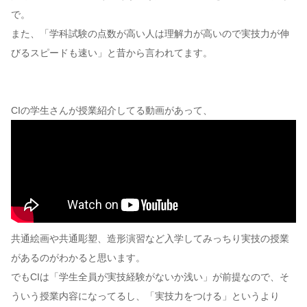
で。
また、「学科試験の点数が高い人は理解力が高いので実技力が伸
びるスピードも速い」と昔から言われてます。
CIの学生さんが授業紹介してる動画があって、
共通絵画や共通彫塑、造形演習など入学してみっちり実技の授業
があるのがわかると思います。
でもCIは「学生全員が実技経験がないか浅い」が前提なので、そ
ういう授業内容になってるし、「実技力をつける」というより