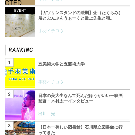
【ガソリンスタンドの法則】企（たくらみ）
展とぶんぶんうぉーくと最上先生と和...
手羽イチロウ
五美術大学と五芸術大学
手羽イチロウ
日本の美大生なんて死んだほうがいいー映画
監督・木村太一インタビュー
出川 光
【日本一美しい図書館】石川県立図書館に行
ってきた