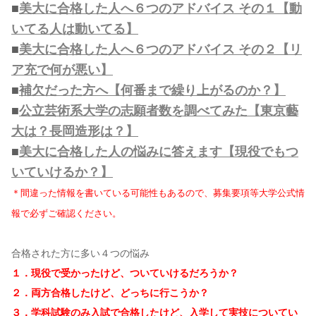
■
美大に合格した人へ６つのアドバイス その１【動
いてる人は動いてる】
■
美大に合格した人へ６つのアドバイス その２【リ
ア充で何が悪い】
■
補欠だった方へ【何番まで繰り上がるのか？】
■
公立芸術系大学の志願者数を調べてみた【東京藝
大は？長岡造形は？】
■
美大に合格した人の悩みに答えます【現役でもつ
いていけるか？】
＊間違った情報を書いている可能性もあるので、募集要項等大学公式情
報で必ずご確認ください。
合格された方に多い４つの悩み
１．現役で受かったけど、ついていけるだろうか？
２．両方合格したけど、どっちに行こうか？
３．学科試験のみ入試で合格したけど、入学して実技についてい