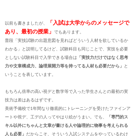
「入試は大学からのメッセージで
以前も書きましたが、
あり、最初の授業」
でもあります。
普段「実技試験の出題意図を見ればどういう人材を欲しているか
わかる」と説明してるけど、試験科目も同じことで、実技を必要
としない試験科目で入学できる場合は
「実技力だけではなく思考
力や文章構成力、論理展開力等を持ってる人材も必要だから」
と
いうことを表しています。
もちろん倍率の高い視デと数学等で入った学生さんとの最初の実
技力は差はあるはずです。
美術予備校で1年間なり徹底的にトレーニングを受けたファインア
ートや視デ、工デの人ってやはり絵がうまい。でも、
「専門的ス
キル以外にちゃんと文章が書ける人や論理的に物事を考えられる
人も必要」
だからこそ、そういう入試システムをやっているわけ