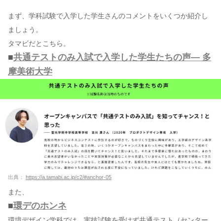
まず、学科試験で入学した学生さんのコメントをいくつか紹介し
ましょう。
タマビだとこちら。
■
共通テストのみ入試で入学した学生たちの声― 多
摩美術大学
出典：
https://a.tamabi.ac.jp/c2/#anchor-05
また、
■
環デのホンネ
環境デザイン学科では、実技試験を受けず共通テスト（センター