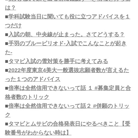
は？
■
学科試験当日に聞いても役に立つアドバイスを１
つだけ
■
入試の朝、中央線が止まった。さてどうする？
■
手羽のブルーピリオド-入試でこんなことが起き
た-
■
タマビ入試の雪対策を勝手に考えてみる
■
2022年度東京4美大一般選抜志願者数が言えるた
った１つのアドバイス
■
倍率は全然信用できないって話 １ #募集定員と合
格者数のトリック
■
倍率は全然信用できないって話２ #併願のトリッ
ク
■
タマビとムサビの合格発表日にやるべきこと【受
験番号がわからない時は】