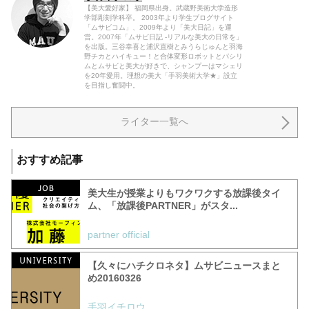
【美大愛好家】 福岡県出身。武蔵野美術大学造形
学部彫刻学科卒。 2003年より学生ブログサイト
「ムサビコム」、2009年より「美大日記」を運
営。2007年「ムサビ日記 -リアルな美大の日常を」
を出版。三谷幸喜と浦沢直樹とみうらじゅんと羽海
野チカとハイキュー！と合体変形ロボットとパシリ
ムとムサビと美大が好きで、シャンプーはマシェリ
を20年愛用。理想の美大「手羽美術大学★」設立
を目指し奮闘中。
ライター一覧へ
おすすめ記事
美大生が授業よりもワクワクする放課後タイ
ム、「放課後PARTNER」がスタ...
partner official
【久々にハチクロネタ】ムサビニュースまと
め20160326
手羽イチロウ