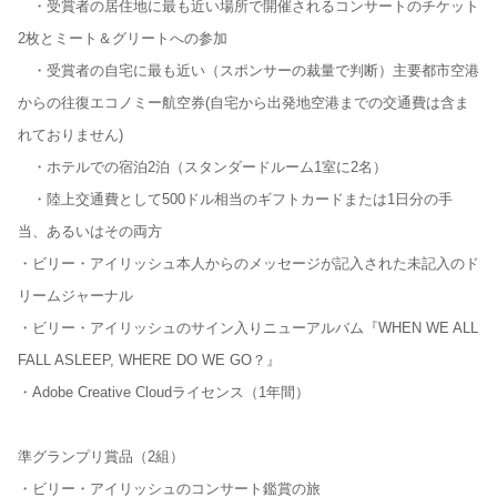
・受賞者の居住地に最も近い場所で開催されるコンサートのチケット
2枚とミート＆グリートへの参加
・受賞者の自宅に最も近い（スポンサーの裁量で判断）主要都市空港
からの往復エコノミー航空券(自宅から出発地空港までの交通費は含ま
れておりません)
・ホテルでの宿泊2泊（スタンダードルーム1室に2名）
・陸上交通費として500ドル相当のギフトカードまたは1日分の手
当、あるいはその両方
・ビリー・アイリッシュ本人からのメッセージが記入された未記入のド
リームジャーナル
・ビリー・アイリッシュのサイン入りニューアルバム『WHEN WE ALL
FALL ASLEEP, WHERE DO WE GO？』
・Adobe Creative Cloudライセンス（1年間）
準グランプリ賞品（2組）
・ビリー・アイリッシュのコンサート鑑賞の旅