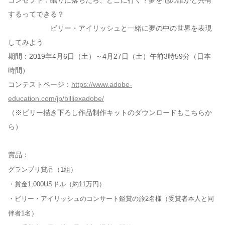
コンセプト：眠りに落ちたら、どこに行く？夢を他の誰かと共有
するってできる？
ビリー・アイリッシュと一緒に夢の中の世界を表現
してみよう
期間：2019年4月6日（土）～4月27日（土）午前3時59分（日本
時間）
コンテストページ：
https://www.adobe-
education.com/jp/billiexadobe/
（※ビリー描き下ろし作品制作キットのダウンロードもこちらか
ら）
賞品：
グランプリ賞品（1組）
・賞金1,000USドル（約11万円）
・ビリー・アイリッシュのコンサート鑑賞の旅2名様（受賞者本人と同
伴者1名）