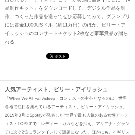
品制作キット」をダウンロードして、デジタル作品を制
コンテンツ
作、つくった作品を送ってぜひ応募してみて。グランプリ
には賞金1,000USドル（約11万円）のほか、ビリー・ア
このサイトについて
イリッシュのコンサートチケット2枚など豪華賞品が贈ら
運営会社
れる。
お問い合わせ
人気アーティスト、ビリー・アイリッシュ
「When We All Fall Asleep」コンテストの中心となるのは、世界
各地で注目を集めているアーティスト、ビリー・アイリッシュ。
2019年3月にSpotifyが発表した“世界で最も人気のある女性アーテ
ィストTOP20”で、レディー・ガガなどを抑え、アリアナ・グラン
デに次ぐ2位にランクインして話題になった。ほかにも、イギリス