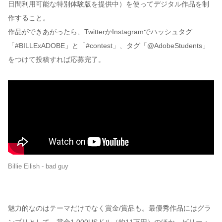
日間利用可能な特別体験版を提供中）を使ってデジタル作品を制
作すること。
作品ができあがったら、TwitterかInstagramでハッシュタグ
「#BILLExADOBE」と「#contest」、タグ「@AdobeStudents」
をつけて投稿すれば応募完了。
Billie Eilish - bad guy
魅力的なのはテーマだけでなく賞金/賞品も。最優秀作品にはグラ