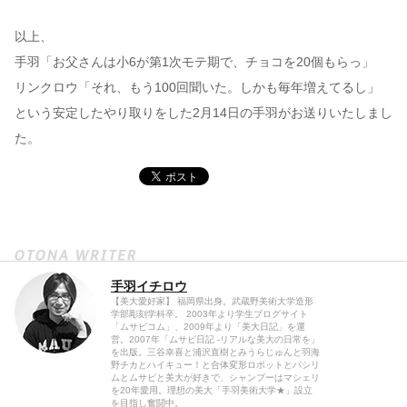
以上、
手羽「お父さんは小6が第1次モテ期で、チョコを20個もらっ」
リンクロウ「それ、もう100回聞いた。しかも毎年増えてるし」
という安定したやり取りをした2月14日の手羽がお送りいたしまし
た。
手羽イチロウ
【美大愛好家】 福岡県出身。武蔵野美術大学造形
学部彫刻学科卒。 2003年より学生ブログサイト
「ムサビコム」、2009年より「美大日記」を運
営。2007年「ムサビ日記 -リアルな美大の日常を」
を出版。三谷幸喜と浦沢直樹とみうらじゅんと羽海
野チカとハイキュー！と合体変形ロボットとパシリ
ムとムサビと美大が好きで、シャンプーはマシェリ
を20年愛用。理想の美大「手羽美術大学★」設立
を目指し奮闘中。