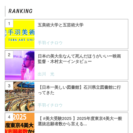
五美術大学と五芸術大学
手羽イチロウ
日本の美大生なんて死んだほうがいいー映画
監督・木村太一インタビュー
出川 光
【日本一美しい図書館】石川県立図書館に行
ってきた
手羽イチロウ
【 #美大受験2025 】2025年度東京4美大一般
選抜志願者数から言える...