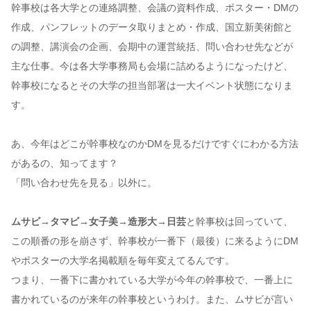
幹事校は各大学との連絡調整、会議の資料作成、ポスター・DMの
作成、パンフレットのデータ取りまとめ・作成、国立新美術館と
の調整、講演会の企画、会期中の運営統括、問い合わせ先などが
主な仕事。今は各大学事務局も会場に詰めるようになったけど、
幹事校になるとその大学の担当部署は一大イベント状態になりま
す。
あ、今年はどこが幹事校なのかDMを見るだけですぐにわかる方法
があるの、知ってます？
「問い合わせ先を見る」以外に。
ムサビ→タマビ→女子美→造形大→日芸
と幹事校は回っていて、
この順番の形を崩さず、幹事校が一番下（最後）に来るようにDM
やポスターの大学名掲載順を毎年変えてるんです。
つまり、一番下に書かれている大学が今年の幹事校で、一番上に
書かれているのが来年の幹事校というわけ。また、ムサビが言い