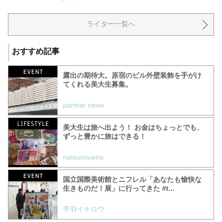
ライター一覧へ
おすすめ記事
露出の期待大。原宿のビル外壁装飾を手がけ
てくれる美大生募集。
partner news
美大生は旅へ出よう！ お金はちょっとでも、
ずっと豊かに旅はできる！
natsumiueno
国立国際美術館とニフレル「あなたも愉快な
生きものだ！展」に行ってきた #t...
手羽イチロウ