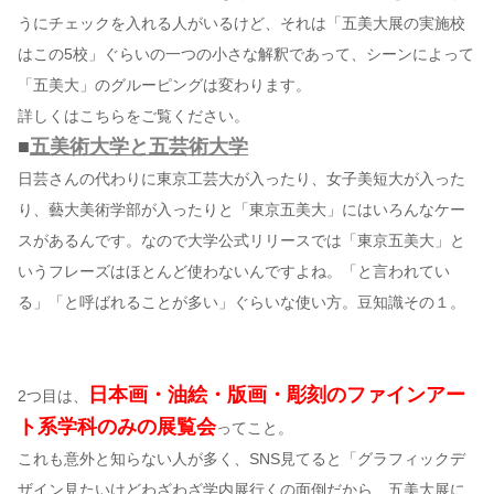
うにチェックを入れる人がいるけど、それは「五美大展の実施校
はこの5校」ぐらいの一つの小さな解釈であって、シーンによって
「五美大」のグルーピングは変わります。
詳しくはこちらをご覧ください。
■
五美術大学と五芸術大学
日芸さんの代わりに東京工芸大が入ったり、女子美短大が入った
り、藝大美術学部が入ったりと「東京五美大」にはいろんなケー
スがあるんです。なので大学公式リリースでは「東京五美大」と
いうフレーズはほとんど使わないんですよね。「と言われてい
る」「と呼ばれることが多い」ぐらいな使い方。豆知識その１。
日本画・油絵・版画・彫刻のファインアー
2つ目は、
ト系学科のみの展覧会
ってこと。
これも意外と知らない人が多く、SNS見てると「グラフィックデ
ザイン見たいけどわざわざ学内展行くの面倒だから、五美大展に