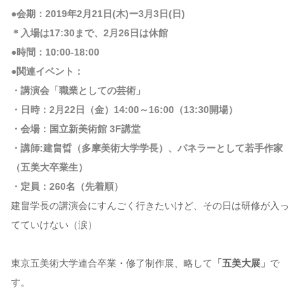
●会期：2019年2月21日(木)ー3月3日(日)
＊入場は17:30まで、2月26日は休館
●時間：10:00-18:00
●関連イベント：
・講演会「職業としての芸術」
・日時：2月22日（金）14:00～16:00（13:30開場）
・会場：国立新美術館 3F講堂
・講師:建畠晢（多摩美術大学学長）、パネラーとして若手作家
（五美大卒業生）
・定員：260名（先着順）
建畠学長の講演会にすんごく行きたいけど、その日は研修が入っ
てていけない（涙）
東京五美術大学連合卒業・修了制作展、略して
「五美大展」
で
す。