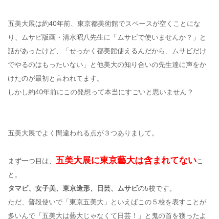
五美大展は約40年前、東京都美術館でスペースが空くことにな
り、ムサビ版画・清水昭八先生に「ムサビで使いませんか？」と
話があったけど、「せっかく都美館使えるんだから、ムサビだけ
でやるのはもったいない」と他美大の知り合いの先生達に声をか
けたのが最初と言われてます。
しかし約40年前にこの発想って本当にすごいと思いません？
五美大展でよく間違われる点が３つありまして。
五美大展に東京藝大は含まれてない
まず一つ目は、
こ
と。
タマビ、女子美、東京造形、日芸、ムサビ
の5校です。
ただ、普段使いで「東京五美大」といえばこの５校を表すことが
多いんで「五美大は藝大じゃなくて日芸！」と鬼の首を獲ったよ