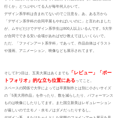
行くか」とつぶやいてる人が毎年何人かいて。
デザイン系学科は含まれてないのでご注意を。あ、ある方から
「デザイン系学科の合同卒展もやればいいのに」と言われました
が、ムサビだけでデザイン系学生は800人以上いるんです。5大学
が合同でできる安い会場があればぜひ教えてほしいくらいで。
ただ、「ファインアート系学科」であって、作品自体はイラスト
や漫画、アニメーション、映像なども展示されてます。
「レビュー」「ポー
そして3つ目は、五美大展はあくまでも
トフォリオ」的な立ち位置にある
ってこと。
スペースの関係で大学によっては卒業制作とは別に小さいサイズ
の「5美大用作品」を作ったり、数を減らしたり、パフォーマンス
ものは映像にしたりしてます。また国立新美はレギュレーション
が厳しいので土モノ・水モノはダメだったりするし。
デザイン系、またはちゃんとした状態のファインアート展示を見