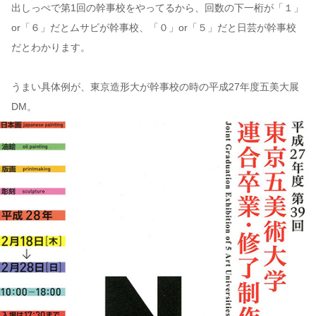
出しっぺで第1回の幹事校をやってるから、回数の下一桁が「１」
or「６」だとムサビが幹事校、「０」or「５」だと日芸が幹事校
だとわかります。
うまい具体例が、東京造形大が幹事校の時の平成27年度五美大展
DM。