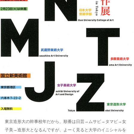
東京造形大の幹事校年だから、順番は日芸→ムサビ→タマビ→女
子美→造形大となるんですが、よーく見ると大学のイニシャルを