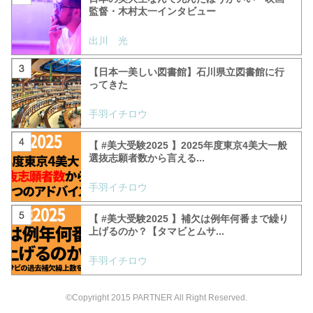
監督・木村太一インタビュー
出川 光
【日本一美しい図書館】石川県立図書館に行
ってきた
手羽イチロウ
【 #美大受験2025 】2025年度東京4美大一般
選抜志願者数から言える...
手羽イチロウ
【 #美大受験2025 】補欠は例年何番まで繰り
上げるのか？【タマビとムサ...
手羽イチロウ
©Copyright 2015 PARTNER All Right Reserved.