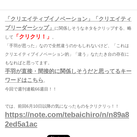
コンテンツ
「クリエイティブイノベーション」「クリエイティ
このサイトについて
ブリーダーシップ」
に関係しそうなネタをクリップする、略
運営会社
「クリクリ！」
して
。
お問い合わせ
「手羽が思った」なので全然違うのかもしれないけど、「これは
クリエイティブイノベーション的」「違う」なたたき台の存在に
もなればと思ってます。
手羽が直接・間接的に関係しそうだと思ってるキー
ワードはこちら
。
今回で週刊連載66週目！！
では、前回6月10日以降の気になったものをクリクリっ！！
https://note.com/tebaichiro/n/n89a8
2ed5a1ac