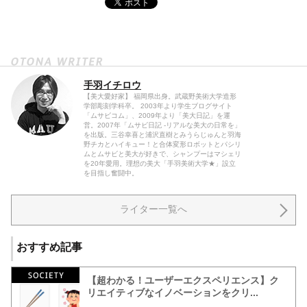
手羽イチロウ
【美大愛好家】 福岡県出身。武蔵野美術大学造形
学部彫刻学科卒。 2003年より学生ブログサイト
「ムサビコム」、2009年より「美大日記」を運
営。2007年「ムサビ日記 -リアルな美大の日常を」
を出版。三谷幸喜と浦沢直樹とみうらじゅんと羽海
野チカとハイキュー！と合体変形ロボットとパシリ
ムとムサビと美大が好きで、シャンプーはマシェリ
を20年愛用。理想の美大「手羽美術大学★」設立
を目指し奮闘中。
ライター一覧へ
おすすめ記事
【超わかる！ユーザーエクスペリエンス】ク
リエイティブなイノベーションをクリ...