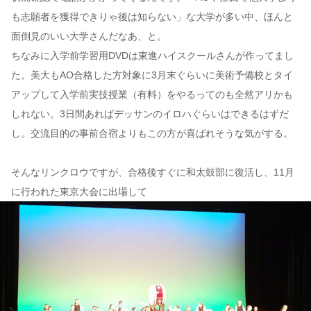
も志願者を獲得できりゃ後は知らない」な大学が多い中、ほんと
面倒見のいい大学さんだなあ、と。
ちなみに入学前学習用DVDは東進ハイスクールさんが作ってまし
た。美大もAO合格した方対象に3月末ぐらいに美術予備校とタイ
アップして入学前実技授業（有料）をやるってのも全然アリかも
しれない。3日間あればデッサンのイロハぐらいはできるはずだ
し。交流目的の事前合宿よりもこの方が喜ばれそうな気がする。
そんなリンクロウですが、合格後すぐに和太鼓部に復活し、11月
に行われた東京大会に出場して