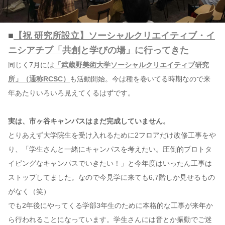
■
【祝 研究所設立】ソーシャルクリエイティブ・イ
ニシアチブ「共創と学びの場」に行ってきた
同じく7月には
「武蔵野美術大学ソーシャルクリエイティブ研究
所」（通称RCSC）
も活動開始。今は種を巻いてる時期なので来
年あたりいろいろ見えてくるはずです。
実は、市ヶ谷キャンパスはまだ完成していません。
とりあえず大学院生を受け入れるために2フロアだけ改修工事をや
り、「学生さんと一緒にキャンパスを考えたい。圧倒的プロトタ
イピングなキャンパスでいきたい！」と今年度はいったん工事は
ストップしてました。なので今見学に来ても6,7階しか見せるもの
がなく（笑）
でも2年後にやってくる学部3年生のために本格的な工事が来年か
ら行われることになっています。学生さんには音とか振動でご迷