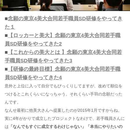
■
念願の東京4美大合同若手職員SD研修をやってき
た１
■
【ロッカーと美大】念願の東京4美大合同若手職
員SD研修をやってきた2
■
【これからの美大とは 】念願の東京4美大合同若
手職員SD研修をやってきた3
■
【研修の最終目標】念願の東京4美大合同若手職
員SD研修をやってきた4
意外と上位に入って自分でもびっくりしてますが、改めて順位を
つけるとこれくらいになっちゃう。それくらい手羽の念願だった
んです。
なんせ最初に他美大さんへ提案したのが2015年1月ですからね。
実に4年がかりで成立したプロジェクトなわけで、若手職員さんに
は
「なんでもすぐに成立するわけじゃない」「本当にやりたいの