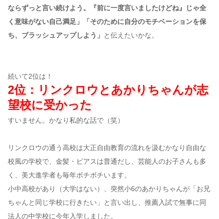
ならずっと言い続けよう。『前に一度言いましたけどね』じゃ全
く意味がない自己満足」「そのために自分のモチベーションを保
ち、ブラッシュアップしよう」
と伝えたいかな。
続いて2位は！
2位：リンクロウとあかりちゃんが志
望校に受かった
すいません。かなり私的な話で（笑）
リンクロウの通う高校は大正自由教育の流れを汲むかなり自由な
校風の学校で、金髪・ピアスは普通だし、芸能人のお子さんも多
く、美大進学者も毎年ボチボチいます。
小中高校があり（大学はない）、突然小6のあかりちゃんが「お兄
ちゃんと同じ学校に行きたい」と言い出し、推薦入試で無事に同
法人の中学校に今年入学しました。