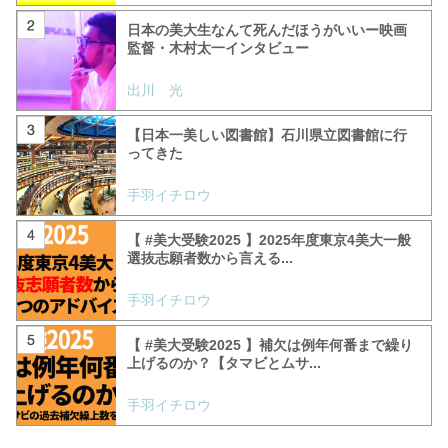
日本の美大生なんて死んだほうがいいー映画
監督・木村太一インタビュー
出川 光
【日本一美しい図書館】石川県立図書館に行
ってきた
手羽イチロウ
【 #美大受験2025 】2025年度東京4美大一般
選抜志願者数から言える...
手羽イチロウ
【 #美大受験2025 】補欠は例年何番まで繰り
上げるのか？【タマビとムサ...
手羽イチロウ