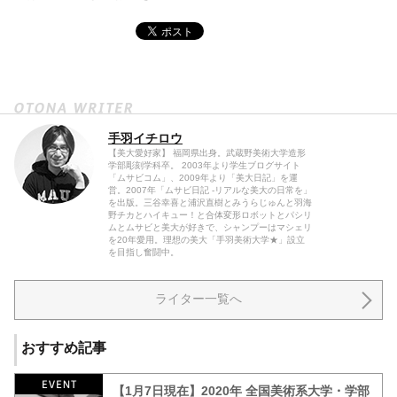
手羽イチロウ
【美大愛好家】 福岡県出身。武蔵野美術大学造形
学部彫刻学科卒。 2003年より学生ブログサイト
「ムサビコム」、2009年より「美大日記」を運
営。2007年「ムサビ日記 -リアルな美大の日常を」
を出版。三谷幸喜と浦沢直樹とみうらじゅんと羽海
野チカとハイキュー！と合体変形ロボットとパシリ
ムとムサビと美大が好きで、シャンプーはマシェリ
を20年愛用。理想の美大「手羽美術大学★」設立
を目指し奮闘中。
ライター一覧へ
おすすめ記事
【1月7日現在】2020年 全国美術系大学・学部