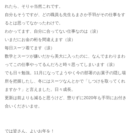
れたら、そりゃ当然これです。
自分もそうですが、どの職員も先生もまさか手羽がその仕事をす
るとは思ってなかったわけで。
わかってます、自分に合ってない仕事なのは（涙）
いまだにお金の桁を間違えます（涙）
毎日スーツ着てます（涙）
数学とスーツが嫌いだから美大に入ったのに、なんでまわりまわ
ってこの仕事やってるんだろと時々思ってしまいます（涙）
でも日々勉強。11月になってようやく今の部署のお菓子の隠し場
所を把握したし、冬にはスーツなんとかで「しつけを取ってくれ
ますか？」と言えました。日々成長。
更新は前よりも減ると思うけど、懲りずに2020年も手羽にお付き
合いくださいませ。
では皆さん、よいお年を！