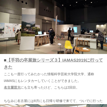
■
【手羽の卒展旅シリーズ３】IAMAS2019に行って
きた
ここも一度行ってみたかった情報科学芸術大学院大学、通称
IAMASにもレンタカーしていくことができました。
名古屋芸大
にも立ち寄ったけど、こちらは2回目。
ちなみに名古屋には8月にも日帰り研修で来てて、ついでに行った