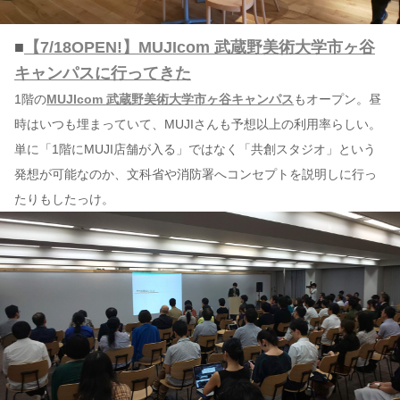
■
【7/18OPEN!】MUJIcom 武蔵野美術大学市ヶ谷
キャンパスに行ってきた
1階の
MUJIcom 武蔵野美術大学市ヶ谷キャンパス
もオープン。昼
時はいつも埋まっていて、MUJIさんも予想以上の利用率らしい。
単に「1階にMUJI店舗が入る」ではなく「共創スタジオ」という
発想が可能なのか、文科省や消防署へコンセプトを説明しに行っ
たりもしたっけ。