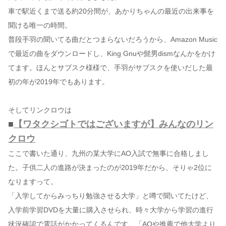
車で駅近くまで送る約20分間が、あかりちゃんの最近の出来事を
聞ける唯一の時間。
普段手羽の聞いてる曲だとつまらないだろうから、Amazon Music
で最近の曲をダウンロードし、King Gnuや髭男dismなんかをかけ
てます。ほんとサブスク様様で、手羽がサブスクを使いだした最
初の年が2019年でもあります。
そしてリンクロウは
■
【ワタクシゴトではございますが】みんなのリン
クロウ
ここで書いた通り、九州の某大学にAO入試で無事に合格しまし
た。子供二人の進路が決まったのが2019年だから、そりゃ2位に
なりますって。
「入学してからみっちり勉強させる大学」と噂で聞いてたけど、
入学前学習DVDを大量に購入させられ、時々大学から学習の進行
状況確認で電話がかかってくるんです。「AOや推薦で他大学より