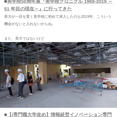
■
美学校50周年展『美学校クロニクル 1969-2019 ～
51 年目の現在～』に行ってきた
美大が一目を置く美学校に初めて潜入したのも2019年。こういう
機会がないと入れないからね。
また、美大ではないけど
■
【i専門職大学改め】情報経営イノベーション専門