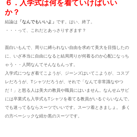
６．入学式は何を着ていけばいい
か？
結論は
「なんでもいいよ」
です。はい、終了。
・・・って、これだとあっさりすぎます？
面白いもんで、周りに縛られない自由を求めて美大を目指したの
に、いざ本当に自由になると結局周りが何着るのか心配になっち
ゃう・・人間なんてそんなもんっす。
入学式につなぎ着てこようが、ジーンズはいてこようが、コスプ
レだろうが、Tシャツだろうが、それで「なんて非常識なやつ
だ！」と怒る人は美大の教員や職員にはいません。なんせムサビ
には卒業式も入学式もTシャツを着てる教員がいるぐらいなんで。
でも迷ってるならスーツでいいです。スーツ着ときましょ。 多く
の方ベーシックな紺か黒のスーツです。