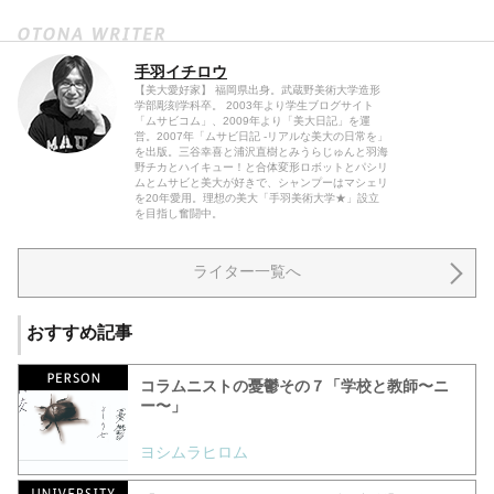
手羽イチロウ
【美大愛好家】 福岡県出身。武蔵野美術大学造形
学部彫刻学科卒。 2003年より学生ブログサイト
「ムサビコム」、2009年より「美大日記」を運
営。2007年「ムサビ日記 -リアルな美大の日常を」
を出版。三谷幸喜と浦沢直樹とみうらじゅんと羽海
野チカとハイキュー！と合体変形ロボットとパシリ
ムとムサビと美大が好きで、シャンプーはマシェリ
を20年愛用。理想の美大「手羽美術大学★」設立
を目指し奮闘中。
ライター一覧へ
おすすめ記事
コラムニストの憂鬱その７「学校と教師〜ニ
ー〜」
ヨシムラヒロム