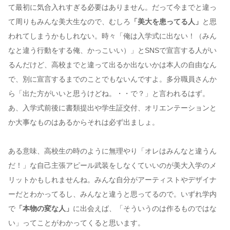
て最初に気合入れすぎる必要はありません。だって今までと違っ
て周りもみんな美大生なので、むしろ
「美大を患ってる人」
と思
われてしまうかもしれない。時々「俺は入学式に出ない！（みん
なと違う行動をする俺、かっこいい）」とSNSで宣言する人がい
るんだけど、高校までと違って出るか出ないかは本人の自由なん
で、別に宣言するまでのことでもないんですよ。多分職員さんか
ら「出た方がいいと思うけどね。・・で？」と言われるはず。
あ、入学式前後に書類提出や学生証交付、オリエンテーションと
か大事なものはあるからそれは必ず出ましょ。
ある意味、高校生の時のように無理やり「オレはみんなと違うん
だ！」な自己主張アピール武装をしなくていいのが美大入学のメ
リットかもしれませんね。みんな自分がアーティストやデザイナ
ーだとわかってるし、みんなと違うと思ってるので。いずれ学内
で
「本物の変な人」
に出会えば、「そういうのは作るものではな
い」ってことがわかってくると思います。