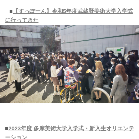
■
【すっぽーん】令和5年度武蔵野美術大学入学式
に行ってきた
■
2023年度 多摩美術大学入学式・新入生オリエンテ
ーション