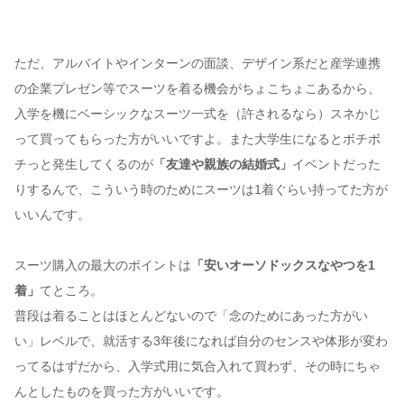
ただ、アルバイトやインターンの面談、デザイン系だと産学連携
の企業プレゼン等でスーツを着る機会がちょこちょこあるから、
入学を機にベーシックなスーツ一式を（許されるなら）スネかじ
って買ってもらった方がいいですよ。また大学生になるとボチボ
チっと発生してくるのが
「友達や親族の結婚式」
イベントだった
りするんで、こういう時のためにスーツは1着ぐらい持ってた方が
いいんです。
スーツ購入の最大のポイントは
「安いオーソドックスなやつを1
着」
てところ。
普段は着ることはほとんどないので「念のためにあった方がい
い」レベルで、就活する3年後になれば自分のセンスや体形が変わ
ってるはずだから、入学式用に気合入れて買わず、その時にちゃ
んとしたものを買った方がいいです。