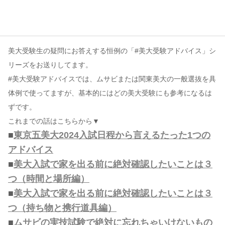
コンテンツ
このサイトについて
美大受験生の疑問にお答えする恒例の「#美大受験アドバイス」シ
運営会社
リーズをお送りしてます。
お問い合わせ
#美大受験アドバイスでは、ムサビまたは関東美大の一般選抜を具
体例で使ってますが、基本的にはどの美大受験にも参考になるは
ずです。
これまでの話はこちらから▼
■
東京五美大2024入試日程から言えるたった1つの
アドバイス
■
美大入試で家を出る前に絶対確認したいことは３
つ（時間と場所編）
■
美大入試で家を出る前に絶対確認したいことは３
つ（持ち物と携行道具編）
■
ムサビの実技試験で絶対に忘れちゃいけないもの