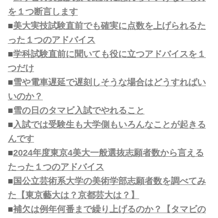
を１つ断言します
■
美大実技試験直前でも確実に点数を上げられるた
った１つのアドバイス
■
学科試験直前に聞いても役に立つアドバイスを１
つだけ
■
雪や電車遅延で遅刻しそうな場合はどうすればい
いのか？
■
雪の日のタマビ入試でやれること
■
入試では受験生も大学側もいろんなことが起きる
んです
■
2024年度東京4美大一般選抜志願者数から言える
たった１つのアドバイス
■
国公立芸術系大学の美術学部志願者数を調べてみ
た【東京藝大は？京都芸大は？】
■
補欠は例年何番まで繰り上げるのか？【タマビの