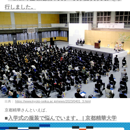
行しました。
出典：
https://www.kyoto-seika.ac.jp/news/2023/0401_3.html
京都精華さんといえば、
■
入学式の服装で悩んでいます。 | 京都精華大学