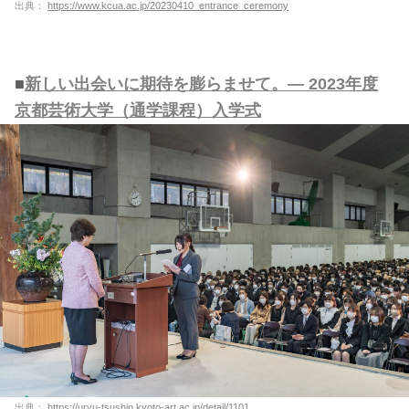
出典：
https://www.kcua.ac.jp/20230410_entrance_ceremony
■
新しい出会いに期待を膨らませて。― 2023年度
京都芸術大学（通学課程）入学式
出典：
https://uryu-tsushin.kyoto-art.ac.jp/detail/1101