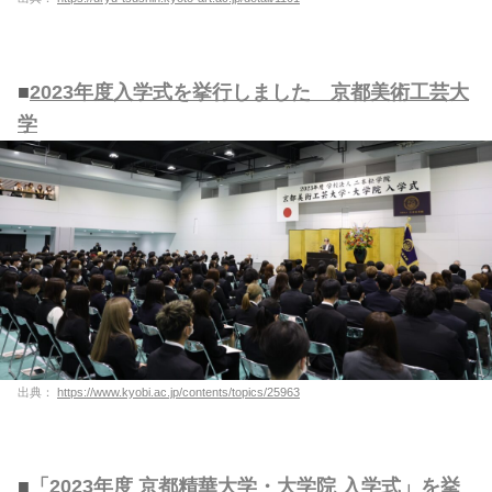
■
2023年度入学式を挙行しました 京都美術工芸大
学
出典：
https://www.kyobi.ac.jp/contents/topics/25963
■
「2023年度 京都精華大学・大学院 入学式」を挙