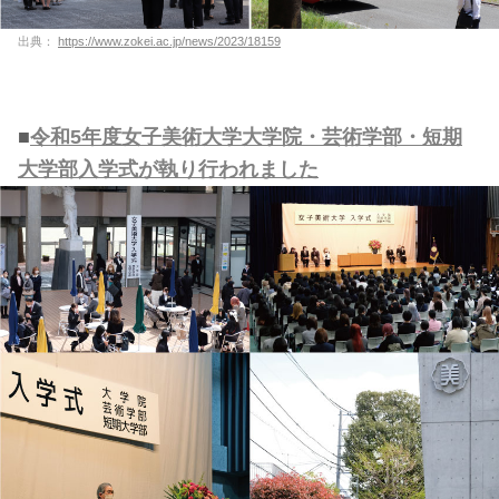
出典：
https://www.zokei.ac.jp/news/2023/18159
■
令和5年度女子美術大学大学院・芸術学部・短期
大学部入学式が執り行われました