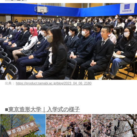
出典：
https://product.tamabi.ac.jp/blog/2023_04_06_2180
■
東京造形大学｜入学式の様子