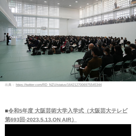
出典：
https://twitter.com/RD_NZU/status/1642127006975545344
■
令和5年度 大阪芸術大学入学式（大阪芸大テレビ
第693回-2023.5.13.ON AIR）