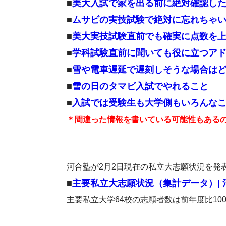
■
美大入試で家を出る前に絶対確認し
■
ムサビの実技試験で絶対に忘れちゃ
■
美大実技試験直前でも確実に点数を
■
学科試験直前に聞いても役に立つア
■
雪や電車遅延で遅刻しそうな場合は
■
雪の日のタマビ入試でやれること
■
入試では受験生も大学側もいろんな
＊間違った情報を書いている可能性もある
河合塾が2月2日現在の私立大志願状況を発
■
主要私立大志願状況（集計データ）| 河合塾
主要私立大学64校の志願者数は前年度比10