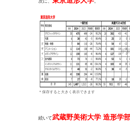
東京造形大学
次に、
。
＊保存すると大きく表示できます
武蔵野美術大学 造形学
続いて