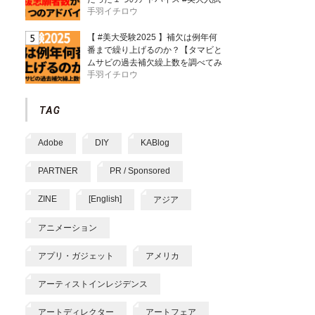
手羽イチロウ
【 #美大受験2025 】補欠は例年何
番まで繰り上げるのか？【タマビと
ムサビの過去補欠繰上数を調べてみ
手羽イチロウ
た】
Adobe
DIY
KABlog
PARTNER
PR / Sponsored
ZINE
[English]
アジア
アニメーション
アプリ・ガジェット
アメリカ
アーティストインレジデンス
アートディレクター
アートフェア