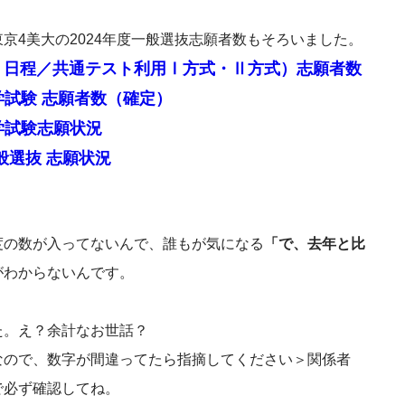
京4美大の2024年度一般選抜志願者数もそろいました。
A 日程／共通テスト利用Ⅰ方式・Ⅱ方式）志願者数
学試験 志願者数（確定）
学試験志願状況
般選抜 志願状況
度の数が入ってないんで、誰もが気になる
「で、去年と比
がわからないんです。
た。え？余計なお世話？
なので、数字が間違ってたら指摘してください＞関係者
で必ず確認してね。