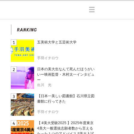
五美術大学と五芸術大学
手羽イチロウ
日本の美大生なんて死んだほうがい
いー映画監督・木村太一インタビュ
ー
出川 光
【日本一美しい図書館】石川県立図
書館に行ってきた
手羽イチロウ
【 #美大受験2025 】2025年度東京
4美大一般選抜志願者数から言える
たった１つのアドバイス #美大入試