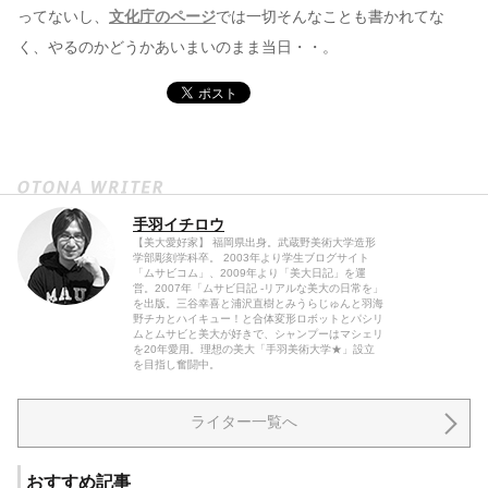
ってないし、
文化庁のページ
では一切そんなことも書かれてな
く、やるのかどうかあいまいのまま当日・・。
手羽イチロウ
【美大愛好家】 福岡県出身。武蔵野美術大学造形
学部彫刻学科卒。 2003年より学生ブログサイト
「ムサビコム」、2009年より「美大日記」を運
営。2007年「ムサビ日記 -リアルな美大の日常を」
を出版。三谷幸喜と浦沢直樹とみうらじゅんと羽海
野チカとハイキュー！と合体変形ロボットとパシリ
ムとムサビと美大が好きで、シャンプーはマシェリ
を20年愛用。理想の美大「手羽美術大学★」設立
を目指し奮闘中。
ライター一覧へ
おすすめ記事