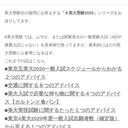
美大受験生の疑問にお答えする
「＃美大受験2020」
シリーズをお
コンテンツ
送りしてます。
このサイトについて
運営会社
#美大受験 では、ムサビ、または関東美大の一般受験入試（AOや
お問い合わせ
推薦入試じゃない）を具体例で使ってますが、基本的にはどの美
大受験にも参考になるはず。
これまでの話はこちら。
■
東京五美大2020一般入試スケジュールからわかる
２つのアドバイス
■
交通に関する８つのアドバイス
■
美大入試で必要な持ち物に関する４つのアドバイ
ス【カルトンと食パン】
■
美大実技試験に関するたった１つのアドバイス
■
東京4美大2020年度一般入試志願者数（確定版）
から言える１つのアドバイス