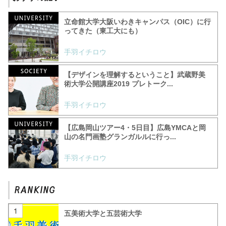
立命館大学大阪いわきキャンパス（OIC）に行
ってきた（東工大にも）
手羽イチロウ
【デザインを理解するということ】武蔵野美
術大学公開講座2019 プレトーク...
手羽イチロウ
【広島岡山ツアー4・5日目】広島YMCAと岡
山の名門画塾グランガルルに行っ...
手羽イチロウ
五美術大学と五芸術大学