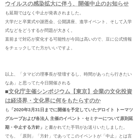
ウイルスの感染拡大に伴う、開催中止のお知らせ
も延期ではなく中止が発表されました。
大学だと卒業式や謝恩会、公開講座、進学イベント、そして入学
式などをどうするか問題が大きく。
直前まで対応が変化する可能性が今回は高いので、豆に公式情報
をチェックしてた方がいいですよ。
以上、「タマビの理事長が登壇するし、時間があったら行きたい
なあ」と思ってた今日開催される
■
文化庁主催シンポジウム【東京】企業の文化投資
は経済界・文化界に何をもたらすのか
も
「2020年3月31日までに開催を予定していたデロイト トーマツ
グループおよび各法人 主催のイベント・セミナーについて原則延
期・中止する方針」
と書かれてた手羽がお送りいたしました。
でも、「原則」「方針」であってこのイベントが「中止」とは言