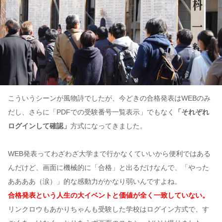
こういうシーンが風物詩でしたが、今どきの合格発表はWEBのみ
だし、さらに「PDFでの受験番号一覧表示」でもなく
「それぞれ
ログインして確認」
方式になってきました。
WEB発表ってわざわざ大学まで行かなくていいから便利ではある
んだけど、画面に機械的に「合格」と出るだけなんで、「やった
ああああ（涙）」的な感動力がかなり弱いんですよね。
合格発表という人生の大イベントと価値が全く一致していない。
リンクロウもあかりちゃんも受験した学校はログイン方式で、す