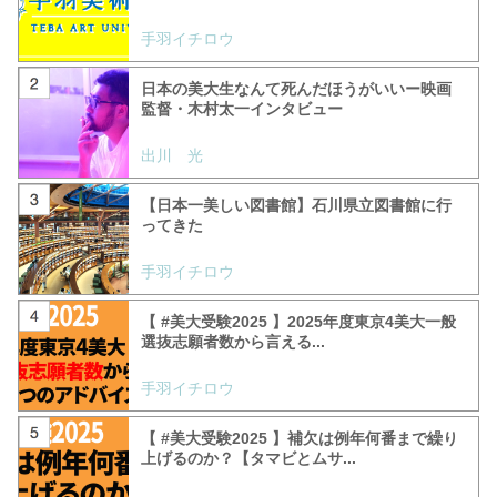
手羽イチロウ
日本の美大生なんて死んだほうがいいー映画
監督・木村太一インタビュー
出川 光
【日本一美しい図書館】石川県立図書館に行
ってきた
手羽イチロウ
【 #美大受験2025 】2025年度東京4美大一般
選抜志願者数から言える...
手羽イチロウ
【 #美大受験2025 】補欠は例年何番まで繰り
上げるのか？【タマビとムサ...