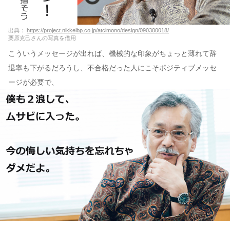
出典：
https://project.nikkeibp.co.jp/atclmono/design/090300018/
栗原克己さんの写真を借用
こういうメッセージが出れば、機械的な印象がちょっと薄れて辞
退率も下がるだろうし、不合格だった人にこそポジティブメッセ
ージが必要で、