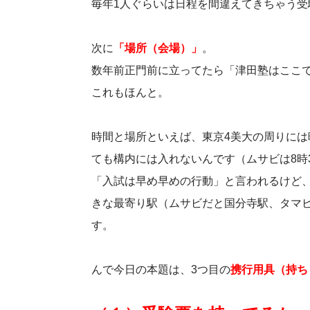
毎年1人ぐらいは日程を間違えてきちゃう受
次に
「場所（会場）」
。
数年前正門前に立ってたら「津田塾はここ
これもほんと。
時間と場所といえば、東京4美大の周りに
ても構内には入れないんです（ムサビは8時
「入試は早め早めの行動」と言われるけど
きな最寄り駅（ムサビだと国分寺駅、タマ
す。
んで今日の本題は、3つ目の
携行用具（持ち