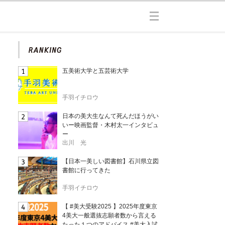
五美術大学と五芸術大学
手羽イチロウ
日本の美大生なんて死んだほうがい
いー映画監督・木村太一インタビュ
ー
出川 光
【日本一美しい図書館】石川県立図
書館に行ってきた
手羽イチロウ
【 #美大受験2025 】2025年度東京
4美大一般選抜志願者数から言える
たった１つのアドバイス #美大入試