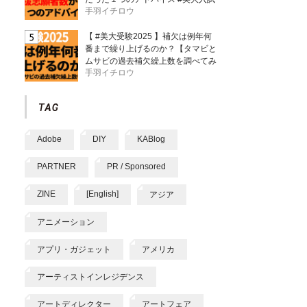
手羽イチロウ
【 #美大受験2025 】補欠は例年何
番まで繰り上げるのか？【タマビと
ムサビの過去補欠繰上数を調べてみ
手羽イチロウ
た】
Adobe
DIY
KABlog
PARTNER
PR / Sponsored
ZINE
[English]
アジア
アニメーション
アプリ・ガジェット
アメリカ
アーティストインレジデンス
アートディレクター
アートフェア