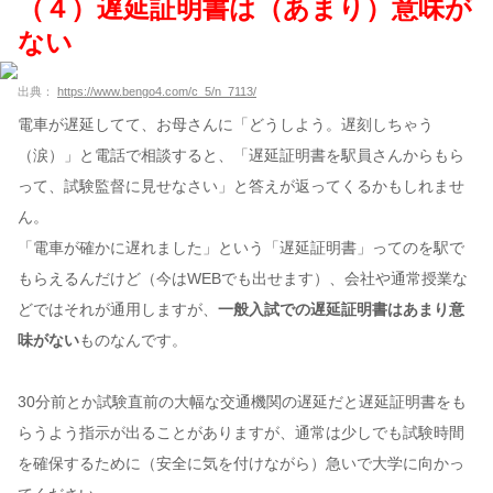
（４）遅延証明書は（あまり）意味が
ない
出典：
https://www.bengo4.com/c_5/n_7113/
電車が遅延してて、お母さんに「どうしよう。遅刻しちゃう
（涙）」と電話で相談すると、「遅延証明書を駅員さんからもら
って、試験監督に見せなさい」と答えが返ってくるかもしれませ
ん。
「電車が確かに遅れました」という「遅延証明書」ってのを駅で
もらえるんだけど（今はWEBでも出せます）、会社や通常授業な
どではそれが通用しますが、
一般入試での遅延証明書はあまり意
味がない
ものなんです。
30分前とか試験直前の大幅な交通機関の遅延だと遅延証明書をも
らうよう指示が出ることがありますが、通常は少しでも試験時間
を確保するために（安全に気を付けながら）急いで大学に向かっ