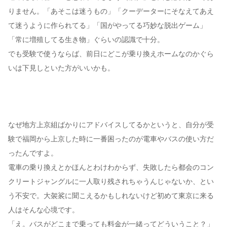
りません。「あそこは迷うもの」「クーデーターにそなえてあえ
て迷うように作られてる」「国がやってる巧妙な脱出ゲーム」
「常に増殖してる生き物」ぐらいの認識で十分。
でも受験で使うならば、前日にどこが乗り換えホームなのかぐら
いは下見しといた方がいいかも。
なぜ地方上京組ばかりにアドバイスしてるかというと、自分が受
験で福岡から上京した時に一番困ったのが電車やバスの使い方だ
ったんですよ。
電車の乗り換えとかほんとわけわからず、失敗したら都会のコン
クリートジャングルに一人取り残されちゃうんじゃないか、とい
う不安で。大袈裟に聞こえるかもしれないけど初めて東京に来る
人はそんな心境です。
「え。バスがどこまで乗っても料金が一緒ってどういうこと？」