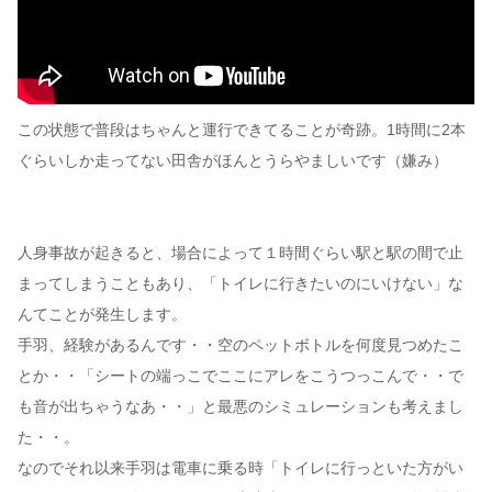
この状態で普段はちゃんと運行できてることが奇跡。1時間に2本
ぐらいしか走ってない田舎がほんとうらやましいです（嫌み）
人身事故が起きると、場合によって１時間ぐらい駅と駅の間で止
まってしまうこともあり、「トイレに行きたいのにいけない」な
んてことが発生します。
手羽、経験があるんです・・空のペットボトルを何度見つめたこ
とか・・「シートの端っこでここにアレをこうつっこんで・・で
も音が出ちゃうなあ・・」と最悪のシミュレーションも考えまし
た・・。
なのでそれ以来手羽は電車に乗る時「トイレに行っといた方がい