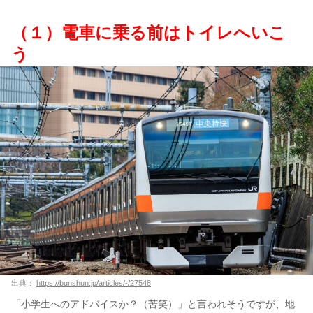
（１）電車に乗る前はトイレへいこ
う
出典：
https://bunshun.jp/articles/-/27548
「小学生へのアドバイスか？（苦笑）」と言われそうですが、地