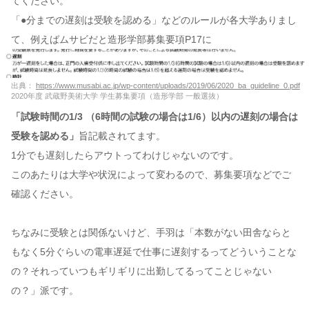
てください。
「●分までの遅刻は受験を認める」などのルールが各大学ありまし
て、例えばムサビだと造形学部募集要項P17に
出典：
https://www.musabi.ac.jp/wp-content/uploads/2019/06/2020_ba_guideline_0.pdf
2020年度 武蔵野美術大学 学生募集要項（造形学部 一般選抜）
「試験時間の1/3 （6時間の試験の場合は1/6）以内の遅刻の場合は
受験を認める」
旨記載されてます。
1分でも遅刻したらアウトってわけじゃないのです。
このあたりは大学や状況によって変わるので、募集要項などでご
確認ください。
ちなみに受験とは関係ないけど、手羽は「本数がない田舎ならと
もなく5分ぐらいの電車遅延で仕事に遅刻するってどういうことな
の？それっていつもギリギリに出勤してるってことじゃない
の？」派です。