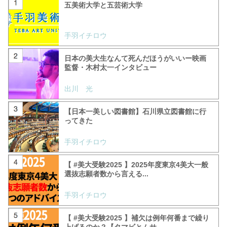
五美術大学と五芸術大学
手羽イチロウ
日本の美大生なんて死んだほうがいいー映画
監督・木村太一インタビュー
出川 光
【日本一美しい図書館】石川県立図書館に行
ってきた
手羽イチロウ
【 #美大受験2025 】2025年度東京4美大一般
選抜志願者数から言える...
手羽イチロウ
【 #美大受験2025 】補欠は例年何番まで繰り
上げるのか？【タマビとムサ...