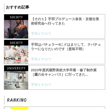
おすすめ記事
【その１】手羽プロデュース奈良・京都古美
術研究会へ行ってきた
手羽イチロウ
手羽はバチェラー4にドはまりして、テバチェ
ラーになりたいのです（意味不明）
手羽イチロウ
2023年度武蔵野美術大学卒業・修了制作展
［鷹の台キャンパス］に行ってきた...
手羽イチロウ