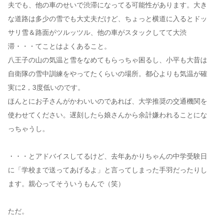
夫でも、他の車のせいで渋滞になってる可能性があります。大き
な道路は多少の雪でも大丈夫だけど、ちょっと横道に入るとドッ
サリ雪＆路面がツルッツル、他の車がスタックしてて大渋
滞・・・てことはよくあること。
八王子の山の気温と雪をなめてもらっちゃ困るし、小平も大昔は
自衛隊の雪中訓練をやってたくらいの場所。都心よりも気温が確
実に2，3度低いのです。
ほんとにお子さんがかわいいのであれば、大学推奨の交通機関を
使わせてください。遅刻したら娘さんから余計嫌われることにな
っちゃうし。
・・・とアドバイスしてるけど、去年あかりちゃんの中学受験日
に「学校まで送ってあげるよ」と言ってしまった手羽だったりし
ます。親心ってそういうもんで（笑）
ただ。