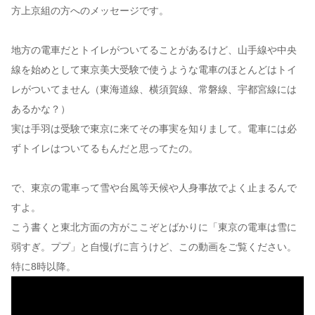
方上京組の方へのメッセージです。
地方の電車だとトイレがついてることがあるけど、山手線や中央
線を始めとして東京美大受験で使うような電車のほとんどはトイ
レがついてません（東海道線、横須賀線、常磐線、宇都宮線には
あるかな？）
実は手羽は受験で東京に来てその事実を知りまして。電車には必
ずトイレはついてるもんだと思ってたの。
で、東京の電車って雪や台風等天候や人身事故でよく止まるんで
すよ。
こう書くと東北方面の方がここぞとばかりに「東京の電車は雪に
弱すぎ。ププ」と自慢げに言うけど、この動画をご覧ください。
特に8時以降。