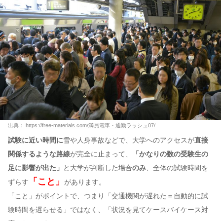
出典：
https://free-materials.com/満員電車・通勤ラッシュ07/
試験に近い時間に
雪や人身事故などで、大学へのアクセスが
直接
関係するような路線
が完全に止まって、
「かなりの数の受験生の
足に影響が出た」
と大学が判断した場合
のみ
、全体の試験時間を
「こと」
ずらす
があります。
「こと」がポイントで、つまり「交通機関が遅れた＝自動的に試
験時間を遅らせる」ではなく、「状況を見てケースバイケース対