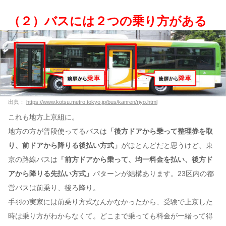
（２）バスには２つの乗り方がある
出典：
https://www.kotsu.metro.tokyo.jp/bus/kanren/riyo.html
これも地方上京組に。
地方の方が普段使ってるバスは
「後方ドアから乗って整理券を取
り、前ドアから降りる後払い方式」
がほとんどだと思うけど、東
京の路線バスは
「前方ドアから乗って、均一料金を払い、後方ド
アから降りる先払い方式」
パターンが結構あります。23区内の都
営バスは前乗り、後ろ降り。
手羽の実家には前乗り方式なんかなかったから、受験で上京した
時は乗り方がわからなくて。どこまで乗っても料金が一緒って得