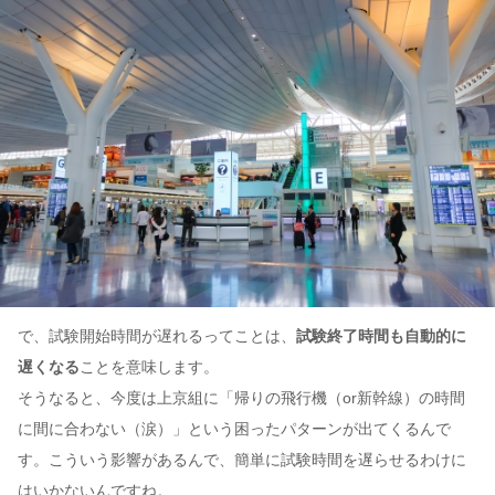
で、試験開始時間が遅れるってことは、
試験終了時間も自動的に
遅くなる
ことを意味します。
そうなると、今度は上京組に「帰りの飛行機（or新幹線）の時間
に間に合わない（涙）」という困ったパターンが出てくるんで
す。こういう影響があるんで、簡単に試験時間を遅らせるわけに
はいかないんですね。