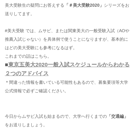
美大受験生の疑問にお答えする
「＃美大受験2020」
シリーズをお
送りしてます。
コンテンツ
このサイトについて
#美大受験 では、ムサビ、または関東美大の一般受験入試（AOや
運営会社
推薦入試じゃない）を具体例で使うことになりますが、基本的に
お問い合わせ
はどの美大受験にも参考になるはず。
これまでの話はこちら。
■
東京五美大2020一般入試スケジュールからわかる
２つのアドバイス
＊間違った情報を書いている可能性もあるので、募集要項等大学
公式情報で必ずご確認ください。
今日からムサビ入試も始まるので、大学へ行くまでの
「交通編」
をお送りしましょう。