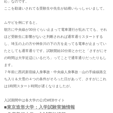
応」なのです。
ここを勘違いされてる受験生や先生が結構いらっしゃいまして。
ムサビを例にすると。
朝方に中央線が30分ぐらい止まって電車運行が乱れてても、それ
ほど受験生に影響がないと判断されれば通常通りスタートする
し、埼玉の上の方や神奈川の下の方を走ってる電車が止まってい
たとしても通常通りです。試験開始10分前とかだと「さすがにそ
の時間は大学近辺にいるだろ」ってことで通常通りだったりもし
ます。
７年前に西武新宿線人身事故・中央線人身事故・山の手線線路立
ち入り＆大雪の４つの条件がそろった日があって、さすがにこれ
は1時間スタート時間が遅くなりましたが。
入試期間中は各大学の公式WEBサイト
■
東京造形大学：入学試験実施情報