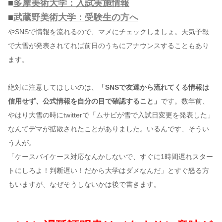
■
多摩美術大学：入試実施情報
■
武蔵野美術大学：受験生の方へ
やSNSで情報を流れるので、マメにチェックしましょ。天気予報
で大雪が発表されてれば前日のうちにアナウンスすることもあり
ます。
絶対に注意してほしいのは、
「SNSで友達から流れてくる情報は
信用せず、公式情報を自分の目で確認すること」
です。数年前、
やはり大雪の時にtwitterで「ムサビが雪で入試日変更を発表した」
なんてデマが拡散されたことがありました。いるんです、そうい
う人が。
「ケースバイケース対応なんかしないで、すぐに1時間遅れスター
トにしろよ！判断遅い！だから大学はダメなんだ」とすぐ怒る方
もいますが、なぜそうしないかは後で書きます。