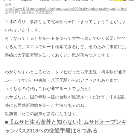
出典：
https://www.1101.com/store/techo/ja/magazine/2020/railwaycheck/railway/tokyo.html
出発進行！ ほぼ日の路線図2020
上述の通り、事故などで電車が完全に止まってしまうことがちょ
いちょいあります。
そうなってくると別ルートを使って大学へ急いでいく必要がでて
くるんで、スマホでルート検索できるけど、念のために事前に別
路線の大学最寄駅を知っておくと、気が落ちつきますよ。
わかりやすいところだと、タマビだったら京王線・橋本駅が通常
ルートですが、中央線・八王子駅からのアクセスもあります。
（うちらの時代はこれが通常ルートでしたが）
ムサビだと、国分寺駅→鷹の台駅が推奨ルートだけど、中央線以
外にも西武新宿線を使った方法もあるのね。
以前書いたこの記事が参考になるはず。
■
【ムサビ生も意外と知らない】ムサビオープンキ
ャンパス2018への交通手段は８つある