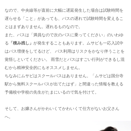
なので、中央線等が直前に大幅に遅延発生した場合は試験時間を
遅らせる「こと」があっても、バスの遅れで試験時間を変えるこ
とはまずありません。遅れるものなので。
また、バスは「満員なので次のバスに乗ってください」のいわゆ
る
「積み残し」
が発生することもあります。ムサビも一応入試中
はバス増便をしてるけど、 バス利用はリスクをかなり伴うことを
覚悟しといてください。 雨雪だとバスはすごい行列ができるし混
むから精神安全的にもオススメしません。
ちなみにムサビはスクールバスはありません。「ムサビは国分寺
駅から無料スクールバスが出てたはず」と間違った情報を教える
予備校や学校の先生がたまにいるので気を付けて。
そして、お嬢さんがかわいくてかわいくて仕方がないお父さん
へ。