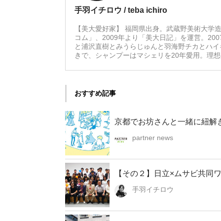
手羽イチロウ / teba ichiro
【美大愛好家】 福岡県出身。武蔵野美術大学造
コム」、2009年より「美大日記」を運営。20
と浦沢直樹とみうらじゅんと羽海野チカとハイ
きで、シャンプーはマシェリを20年愛用。理
おすすめ記事
京都でお坊さんと一緒に紐解き
partner news
【その２】日立×ムサビ共同ワ
手羽イチロウ