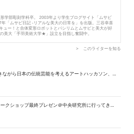
形学部彫刻学科卒。 2003年より学生ブログサイト「ムサビ
07年「ムサビ日記 -リアルな美大の日常を」を出版。三谷幸喜
キュー！と合体変形ロボットとパシリムとムサビと美大が好
想の美大「手羽美術大学★」設立を目指し奮闘中。
>
このライターを知る
ながら日本の伝統芸能を考えるアートハッカソン、...
ークショップ最終プレゼン＠中央研究所に行ってき...