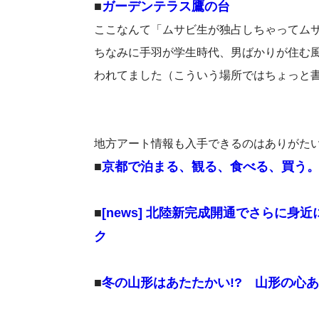
■
ガーデンテラス鷹の台
ここなんて「ムサビ生が独占しちゃってム
ちなみに手羽が学生時代、男ばかりが住む
われてました（こういう場所ではちょっと
地方アート情報も入手できるのはありがた
■
京都で泊まる、観る、食べる、買う
■
[news] 北陸新完成開通でさらに身
ク
■
冬の山形はあたたかい!? 山形の心