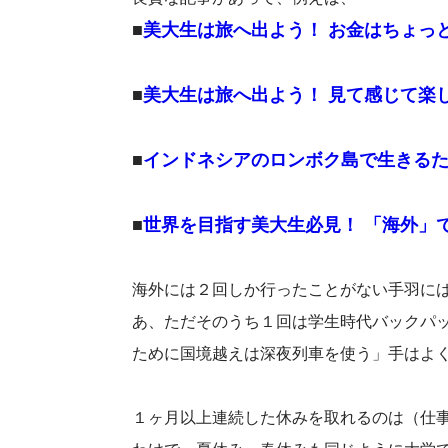
■
美大生は旅へ出よう！ お金はちょっ
■
美大生は旅へ出よう！ 見て感じて楽
■
インドネシアのロンボク島で生きる
■
世界を目指す美大生必見！ 「海外」
海外には２回しか行ったことがない手羽に
あ、ただそのうち１回は学生時代バックパ
ために国境越えは深夜列車を使う」手はよ
１ヶ月以上連続した休みを取れるのは（仕