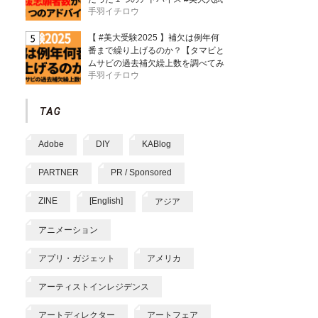
手羽イチロウ
【 #美大受験2025 】補欠は例年何
番まで繰り上げるのか？【タマビと
ムサビの過去補欠繰上数を調べてみ
手羽イチロウ
た】
Adobe
DIY
KABlog
PARTNER
PR / Sponsored
ZINE
[English]
アジア
アニメーション
アプリ・ガジェット
アメリカ
アーティストインレジデンス
アートディレクター
アートフェア