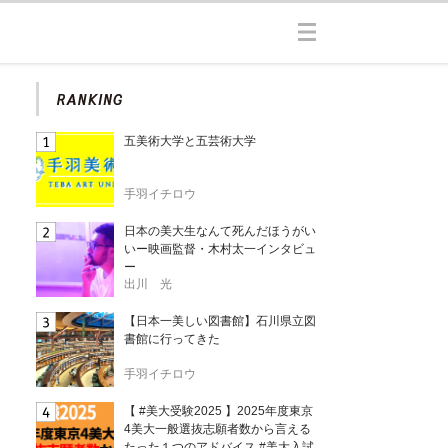
五美術大学と五芸術大学
手羽イチロウ
日本の美大生なんて死んだほうがい
いー映画監督・木村太一インタビュ
ー
出川 光
【日本一美しい図書館】石川県立図
書館に行ってきた
手羽イチロウ
【 #美大受験2025 】2025年度東京
4美大一般選抜志願者数から言える
たった１つのアドバイス #美大入試