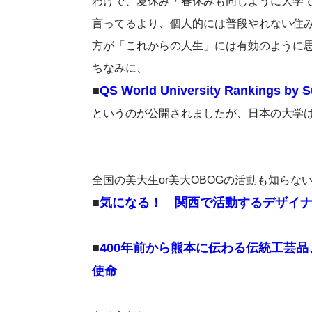
わけで、夏休み・春休みも同じように大学
言ってるより、個人的には普段やれない住
方が「これからの人生」には有効のように
ちなみに、
■
QS World University Rankings by Su
というのが公開されましたが、日本の大学
全国の美大生or美大OBOGの活動も知らな
■
気になる！ 関西で活動するデザイナー
■
400年前から熊本に伝わる伝統工芸
使命