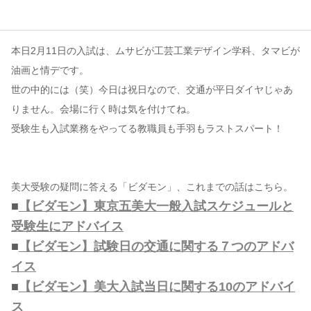
コンテンツ
本日2月11日の入試は、ムサビが工芸工業デザイン学科、タマビが
このサイトについて
油画と情デです。
運営会社
世の中的には（笑）今日は祝日なので、交通が平日ダイヤじゃあ
お問い合わせ
りません。会場に行く時は気を付けてね。
受験生も入試業務をやってる教職員も手羽もラストスパート！
美大受験の疑問に答える「ビダモン」、これまでの話はこちら。
■
【ビダモン】東京五美大一般入試スケジュールと
受験生にアドバイス
■
【ビダモン】試験日の交通に関する７つのアドバ
イス
■
【ビダモン】美大入試当日に関する10のアドバイ
ス