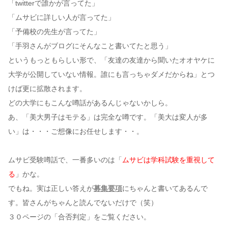
「twitterで誰かが言ってた」
「ムサビに詳しい人が言ってた」
「予備校の先生が言ってた」
「手羽さんがブログにそんなこと書いてたと思う」
というもっともらしい形で、「友達の友達から聞いたオオヤケに
大学が公開していない情報。誰にも言っちゃダメだからね」とつ
けば更に拡散されます。
どの大学にもこんな噂話があるんじゃないかしら。
あ、「美大男子はモテる」は完全な噂です。「美大は変人が多
い」は・・・ご想像にお任せします・・。
ムサビ受験噂話で、一番多いのは「
ムサビは学科試験を重視して
る
」かな。
でもね。実は正しい答えが
募集要項
にちゃんと書いてあるんで
す。皆さんがちゃんと読んでないだけで（笑）
３０ページの「合否判定」をご覧ください。