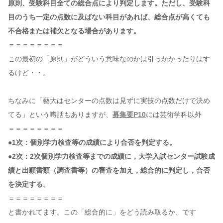
原則、受験科目全ての総合点により判定します。ただし、受験科
目のうち一定の点数に及ばない科目があれば、総合点が高くても
不合格または補欠となる場合があります。
＝＝＝＝＝＝＝＝
この最初の「原則」がどういう意味なのかは引っかかったりはす
るけど・・。
ちなみに「藝大はセンターの点数は見ずに実技の点数だけで決め
てる」という噂話もありますが、
募集要P10
には芸術学科以外
＝＝＝＝＝＝＝＝
●1次：個別学力検査等の成績により合否を判定する。
●2次：2次個別学力検査等までの成績に，大学入試センター試験成
績と出願書類（調査書等）の審査を加え，総合的に判定し，合否
を決定する。
＝＝＝＝＝＝＝＝
と書かれてます。この「総合的に」をどう読み取るか、です