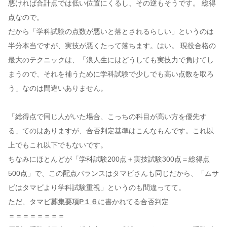
悪ければ合計点では低い位置にくるし、その逆もそうです。 総得
点なので。
だから「学科試験の点数が悪いと落とされるらしい」というのは
半分本当ですが、実技が悪くたって落ちます。はい。 現役合格の
最大のテクニックは、「浪人生にはどうしても実技力で負けてし
まうので、それを補うために学科試験で少しでも高い点数を取ろ
う」なのは間違いありません。
「総得点で同じ人がいた場合、こっちの科目が高い方を優先す
る」てのはありますが、合否判定基準はこんなもんです。これ以
上でもこれ以下でもないです。
ちなみにほとんどが「学科試験200点＋実技試験300点＝総得点
500点」で、この配点バランスはタマビさんも同じだから、「ムサ
ビはタマビより学科試験重視」というのも間違ってて。
ただ、タマビ
募集要項P１６
に書かれてる合否判定
＝＝＝＝＝＝＝＝