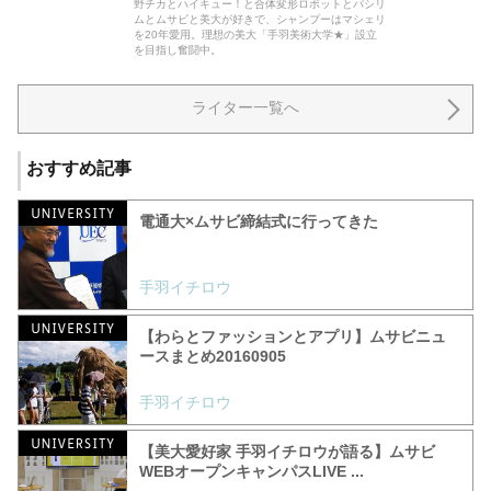
野チカとハイキュー！と合体変形ロボットとパシリ
ムとムサビと美大が好きで、シャンプーはマシェリ
を20年愛用。理想の美大「手羽美術大学★」設立
を目指し奮闘中。
ライター一覧へ
おすすめ記事
電通大×ムサビ締結式に行ってきた
手羽イチロウ
【わらとファッションとアプリ】ムサビニュ
ースまとめ20160905
手羽イチロウ
【美大愛好家 手羽イチロウが語る】ムサビ
WEBオープンキャンパスLIVE ...