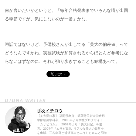
何が言いたいかというと、「毎年合格発表までいろんな噂が出回
る季節ですが、気にしないのが一番」かな。
噂話ではないけど、予備校さんが出してる「美大の偏差値」って
どうなんですかね。実技試験が加算されるからほとんど参考にな
らないはずなのに、それが独り歩きすることも結構あって。
手羽イチロウ
【美大愛好家】 福岡県出身。武蔵野美術大学造形
学部彫刻学科卒。 2003年より学生ブログサイト
「ムサビコム」、2009年より「美大日記」を運
営。2007年「ムサビ日記 -リアルな美大の日常を」
を出版。三谷幸喜と浦沢直樹とみうらじゅんと羽海