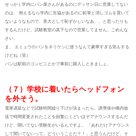
せっかく学内にパン屋さんがあるのにデッサン日に営業してない
のは、 例えるなら学内に生協があるのに鉛筆と消しゴムを置いて
ないようなもので、美大として恥ずかしいなあ、、と思ったりも
するんだけど、試験教室の真下なので営業してません。ごめんな
さい。
ま、 エミュウのパンをネリケシに使うなんて豪華すぎる気もする
けどね（笑）
パンは駅前のコンビニとかで事前に購入しときましょ。
（７）学校に着いたらヘッドフォン
を外そう。
電車遅延などで試験時間繰り下げが決まったら、誘導係や構内放
送で時間変更されたことを頻繁にくどいほぞアナウンスするんだ
けど、聞いてない受験生がいるんですよ。 「あれだけアナウンス
して聞いてないって、どういうことだ？！」と思うんだけど、そ