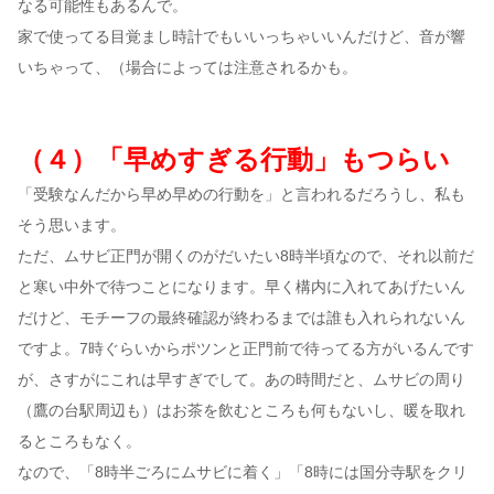
なる可能性もあるんで。
家で使ってる目覚まし時計でもいいっちゃいいんだけど、音が響
いちゃって、（場合によっては注意されるかも。
（４）「早めすぎる行動」もつらい
「受験なんだから早め早めの行動を」と言われるだろうし、私も
そう思います。
ただ、ムサビ正門が開くのがだいたい8時半頃なので、それ以前だ
と寒い中外で待つことになります。早く構内に入れてあげたいん
だけど、モチーフの最終確認が終わるまでは誰も入れられないん
ですよ。7時ぐらいからポツンと正門前で待ってる方がいるんです
が、さすがにこれは早すぎでして。あの時間だと、ムサビの周り
（鷹の台駅周辺も）はお茶を飲むところも何もないし、暖を取れ
るところもなく。
なので、「8時半ごろにムサビに着く」「8時には国分寺駅をクリ