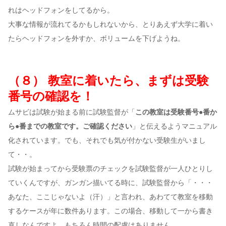
れはヘッドフォンをしてるから。
大事な情報が流れてるかもしれないから、とりあえず大学に着い
たらヘッドフォンを外すか、ボリュームを下げようね。
（８） 教室に着いたら、まずは受験
番号の確認を！
ムサビは試験が始まる前に試験監督が「
この教室は受験番号●番か
ら●番までの教室です。ご確認ください
」と伝えるようマニュアル
化されています。でも、それでも気が付かない受験生がいまし
て・・。
試験が始まってから受験票のチェックを試験監督が一人ひとりし
ていくんですが、ガンガン描いてる時に、試験監督から「・・・
あなた、ここじゃないよ（汗）」と言われ、あわてて教室を移動
するケースが年に数件あります。この場合、移動して一から書き
直しなんですよ。もちろん時間の配慮はありません。