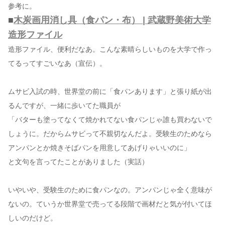
参考に。
■
木炭画用消し具（食パン・布） | 武蔵野美術大学
造形ファイル
造形ファイル、便利だなあ。こんな素晴らしいものを大学で作っ
てるってすごいなあ（宣伝）。
ムサビ入試の時、世界堂の前に「食パンあります」と張り紙が出
るんですが、一緒に歩いてた職員が
「バターも塗ってなくて焼かれてない食パンじゃ誰も買わないで
しょうに。だからムサビって不親切なんだよ。受験生のためなら
アンパンとか焼きそばパンを用意してあげりゃいいのに」
と文句を言ってたことがありました（実話）
いやいや、受験生のために食パンなの。アンパンじゃ全く意味が
ないの。ていうか世界堂で売ってる段階で画材だと気が付いてほ
しいのだけど。