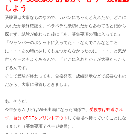
しよう
受験票は大事なものなので、カバンにちゃんと入れたか、どこに
入れたか最終確認を。ペラペラな紙切れだからあわてると鞄から
探せず、試験が終わった後に「あ。募集要項の間に入ってた」
「ジャンバーのポケットに入ってた・・なんでこんなところ
に・・・あの時は探しても見つからなかったのに・・・」と気が
付くケースもよくあるんで、「どこに入れたか」が大事だったり
するんです。
そして受験が終わっても、合格発表・成績開示などで必要なもの
だから、大事に保管しときましょ。
あ、そうだ。
今年からムサビはWEB出願になった関係で、
受験票は郵送され
ず、自分でPDFをプリントアウト
して会場へ持っていくことにな
りました（
募集要項７ページ参照
）。