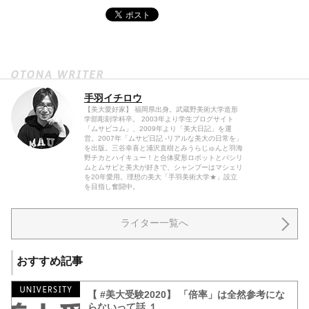
手羽イチロウ
【美大愛好家】 福岡県出身。武蔵野美術大学造形
学部彫刻学科卒。 2003年より学生ブログサイト
「ムサビコム」、2009年より「美大日記」を運
営。2007年「ムサビ日記 -リアルな美大の日常を」
を出版。三谷幸喜と浦沢直樹とみうらじゅんと羽海
野チカとハイキュー！と合体変形ロボットとパシリ
ムとムサビと美大が好きで、シャンプーはマシェリ
を20年愛用。理想の美大「手羽美術大学★」設立
を目指し奮闘中。
ライター一覧へ
おすすめ記事
【 #美大受験2020】 「倍率」は全然参考にな
らないって話 １