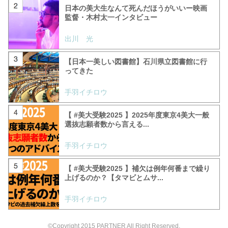
日本の美大生なんて死んだほうがいいー映画
監督・木村太一インタビュー
出川 光
【日本一美しい図書館】石川県立図書館に行
ってきた
手羽イチロウ
【 #美大受験2025 】2025年度東京4美大一般
選抜志願者数から言える...
手羽イチロウ
【 #美大受験2025 】補欠は例年何番まで繰り
上げるのか？【タマビとムサ...
手羽イチロウ
©Copyright 2015 PARTNER All Right Reserved.