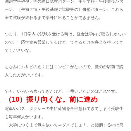
油絵学科や視デ等の終日試験パターン、午前学科・午後実技パタ
ーン、（午前デ情・午後基礎デ試験等の）併願パターン、これら
全て試験が終わるまで学外に出ることができません。
つまり、1日学内で試験を受ける時は、昼食は学内で取るしかない
ので、一応学食も営業してるけど、できるだけお弁当を持ってき
てくださいな。
ちなみにムサビの近くにはコンビニがないので、鷹の台駅前で購
入した方がいいです。
でも、いろいろ言ってきたけど、一番いいたいのはこれです。
（10）振り向くな。前に進め
電車やバス、タクシーの中に荷物を全部忘れてきてしまう受験生
も毎年何人かいます。
「大学につくまで気を抜いちゃダメでしょ！」と指摘するのは簡