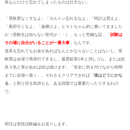
単なんだけど忘れてしまったものは仕方ない。
「受験票なくすなよ」「カルトン忘れるなよ」「時計は買えよ」
「風邪引くなよ」「歯磨けよ」とカトちゃん的に書いてきました
が（受験生は知らない世代か・・）、もっと究極な話、「
試験は
その場に自分がいることが一番大事
」なんです。
道具を忘れてもお金があればなんとかならないことはないし、受
験票は会場で再発行できるし、最悪鉛筆1本と消しゴム、または絵
具３色と筆があれば絵は描けます。「安全に気を付けながら時間
までに会場へ着く」。それさえクリアできれば「
後はどうにかな
る
」と割り切る気持ちも、ある段階では重要だったりするわけ
で。
明日は実技試験編をお送りします。