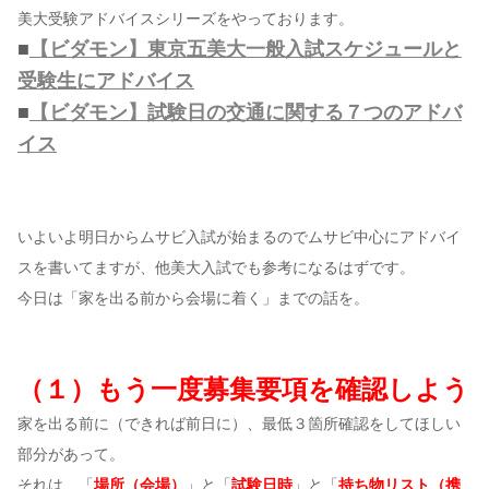
美大受験アドバイスシリーズをやっております。
■
【ビダモン】東京五美大一般入試スケジュールと
コンテンツ
受験生にアドバイス
このサイトについて
■
【ビダモン】試験日の交通に関する７つのアドバ
運営会社
イス
お問い合わせ
いよいよ明日からムサビ入試が始まるのでムサビ中心にアドバイ
スを書いてますが、他美大入試でも参考になるはずです。
今日は「家を出る前から会場に着く」までの話を。
（１）もう一度募集要項を確認しよう
家を出る前に（できれば前日に）、最低３箇所確認をしてほしい
部分があって。
それは、「
場所（会場）
」と「
試験日時
」と「
持ち物リスト（携