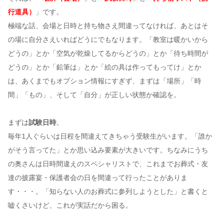
行道具）
」です。
極端な話、会場と日時と持ち物さえ間違ってなければ、あとはそ
の場に自分さえいればどうにでもなります。「教室は暖かいから
どうの」とか「空気が乾燥してるからどうの」とか「待ち時間が
どうの」とか「鉛筆は」とか「絵の具は作ってもってけ」とか
は、あくまでもオプション情報にすぎず、まずは「場所」「時
間」「もの」、そして「自分」が正しい状態か確認を。
まずは
試験日時
。
毎年1人ぐらいは日程を間違えてきちゃう受験生がいます。「誰か
がそう言ってた」とか思い込み要素が大きいです。ちなみにうち
の奥さんは日時間違えのスペシャリストで、これまでお葬式・友
達の披露宴・保護者会の日を間違って行ったことがありま
す・・・。「知らない人のお葬式に参列しようとした」と書くと
嘘くさいけど、これが実話だから困る。