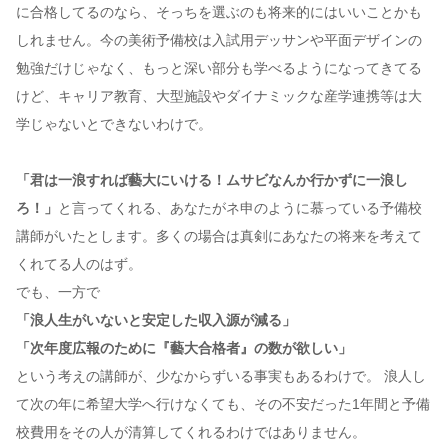
に合格してるのなら、そっちを選ぶのも将来的にはいいことかも
しれません。今の美術予備校は入試用デッサンや平面デザインの
勉強だけじゃなく、もっと深い部分も学べるようになってきてる
けど、キャリア教育、大型施設やダイナミックな産学連携等は大
学じゃないとできないわけで。
「君は一浪すれば藝大にいける！ムサビなんか行かずに一浪し
ろ！」
と言ってくれる、あなたがネ申のように慕っている予備校
講師がいたとします。多くの場合は真剣にあなたの将来を考えて
くれてる人のはず。
でも、一方で
「浪人生がいないと安定した収入源が減る」
「次年度広報のために『藝大合格者』の数が欲しい」
という考えの講師が、少なからずいる事実もあるわけで。 浪人し
て次の年に希望大学へ行けなくても、その不安だった1年間と予備
校費用をその人が清算してくれるわけではありません。