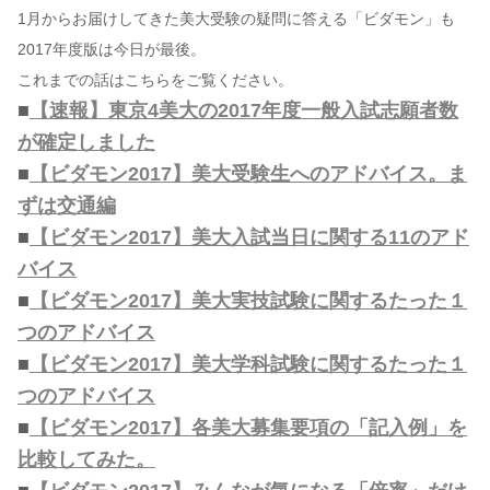
1月からお届けしてきた美大受験の疑問に答える「ビダモン」も
2017年度版は今日が最後。
コンテンツ
これまでの話はこちらをご覧ください。
このサイトについて
■
【速報】東京4美大の2017年度一般入試志願者数
運営会社
が確定しました
お問い合わせ
■
【ビダモン2017】美大受験生へのアドバイス。ま
ずは交通編
■
【ビダモン2017】美大入試当日に関する11のアド
バイス
■
【ビダモン2017】美大実技試験に関するたった１
つのアドバイス
■
【ビダモン2017】美大学科試験に関するたった１
つのアドバイス
■
【ビダモン2017】各美大募集要項の「記入例」を
比較してみた。