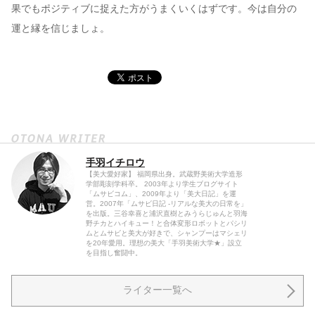
果でもポジティブに捉えた方がうまくいくはずです。今は自分の
運と縁を信じましょ。
手羽イチロウ
【美大愛好家】 福岡県出身。武蔵野美術大学造形
学部彫刻学科卒。 2003年より学生ブログサイト
「ムサビコム」、2009年より「美大日記」を運
営。2007年「ムサビ日記 -リアルな美大の日常を」
を出版。三谷幸喜と浦沢直樹とみうらじゅんと羽海
野チカとハイキュー！と合体変形ロボットとパシリ
ムとムサビと美大が好きで、シャンプーはマシェリ
を20年愛用。理想の美大「手羽美術大学★」設立
を目指し奮闘中。
ライター一覧へ