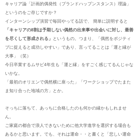
キャリア論「計画的偶発性（プランドハップンスタンス）理論」
というのをご存じですか？
インターンシップ演習で毎回やってる話で、 簡単に説明すると
「キャリアの8割は予期しない偶然の出来事や出会いに対し、最善
を尽くして形成される」
というもの。つまり、「偶然をポジティ
ブに捉えると成功しやすい」であり、言ってることは「運と縁が
大事」（笑）
今日卒業するムサビ4年生も「運と縁」をすごく感じてるんじゃな
いかな。
「最初のオリエンで偶然横に座った」「ワークショップでたまた
ま知り合った地域の方」とか。
そっちに落ちて、あっちに合格したのも何かの縁かもしれませ
ん。
ご家庭の都合で浪人できないために他大学進学を選択する場合も
あるかと思います。でも、それは運命・・と書くと「悲しい運命