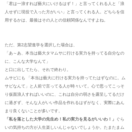
「君は一浪すれば藝大にいけるはず！」と言ってくれる人と「浪
人せずに現役で入った方がいい」と言ってくれる人。どちらを信
用するかは、最後はその人との信頼関係なんですよね。
ただ、第2志望進学を選択した場合は、
「あ～あ、本当は藝大タマムサに行ける実力を持ってる自分なの
に、こんな大学なんて」
と口に出してたら、それで終わり。
ムサビにも 「本当は藝大に行ける実力を持ってたはずなのに。ム
サビなんて」と人前で言ってる人が時々いて。心で思ってこっそ
り仮面浪人すればいいのに、これは自分の弱さを露呈してるだけ
に過ぎず、そんな人がいい作品を作れるはずがなく、実際にあん
まり良くないことが多いです。
「私を落とした大学の先生め！私の実力を見るがいいわ！」
ぐら
いの気持ちの方が人生楽しいんじゃないでしょうか。たまたまム