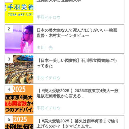
五美術大学と五芸術大学
手羽イチロウ
日本の美大生なんて死んだほうがいいー映画
監督・木村太一インタビュー
出川 光
【日本一美しい図書館】石川県立図書館に行
ってきた
手羽イチロウ
【 #美大受験2025 】2025年度東京4美大一般
選抜志願者数から言える...
手羽イチロウ
【 #美大受験2025 】補欠は例年何番まで繰り
上げるのか？【タマビとムサ...