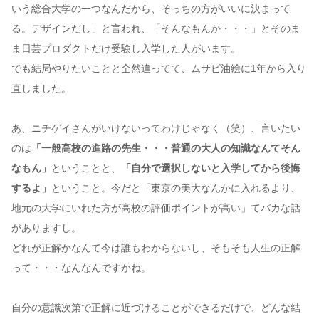
いう総合大学の一つなんだから、そっちの方がいいに決まって
る。デザインだし」と言われ、「そんなもんか・・・」とそのま
ま日芸プロダクトだけ受験し入学した人がいます。
でも結局やりたいことと全然違ってて、ムサビ油絵に1年から入り
直しました。
あ、ニチゲイさんがいけないってわけじゃなく（笑）、言いたい
のは
「一般高校の進路の先生・・・普通の大人の知識なんてそん
なもん」
ということと、
「自分で選択しないと入学してから後悔
するよ」
ということ。今だと「東京の美大なんかに入れるより、
地元の大学にいれた方が高校の評価ポイントが高い」てバカな話
がありますし。
どれが正解かなんて今は誰もわからないし、そもそも人生の正解
って・・・なんなんですかね。
自分の意識次第で正解に近づけることができるだけで、どんな結