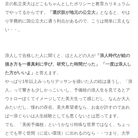
京の私立美大はどこもちゃんとしたポリシーと教育カリキュラム
でやってるからです。
「選択肢が地元の公立大」
となると、やは
り学費的に国公立大に通う利点があるので、こうは簡単に言えな
い・・。
浪人して合格した人に聞くと、ほとんどの人が
「浪人時代が絵の
描き方を一番真剣に学び、研究した時間だった」 「一度は浪人し
た方がいいよ」
と答えます。
やっぱり1年以上みっちりデッサンを描いた人の絵は違うし、「浪
人」って響きも少しかっこいいし、予備校の浪人生を見てるとア
ウトローぽくてイメージしてた美大生って感じだし、なんか大人
みたいだし、憧れの存在。美大希望者なら、お金が許すのであれ
ば一浪ぐらいは人生経験としても悪くないとは思ってます。
でも、「美術予備校」というかなり特殊な世界ではなく、ちょっ
とでも早く世間（に近い環境）に出れるのなら・・つまり、大学