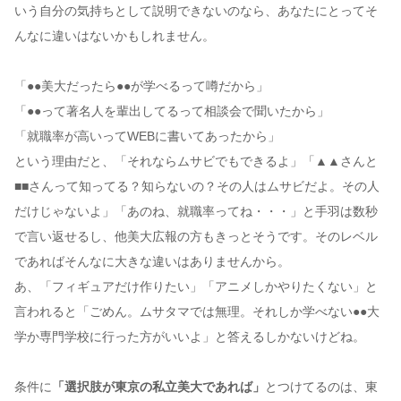
いう自分の気持ちとして説明できないのなら、あなたにとってそ
んなに違いはないかもしれません。
「●●美大だったら●●が学べるって噂だから」
「●●って著名人を輩出してるって相談会で聞いたから」
「就職率が高いってWEBに書いてあったから」
という理由だと、「それならムサビでもできるよ」「▲▲さんと
■■さんって知ってる？知らないの？その人はムサビだよ。その人
だけじゃないよ」「あのね、就職率ってね・・・」と手羽は数秒
で言い返せるし、他美大広報の方もきっとそうです。そのレベル
であればそんなに大きな違いはありませんから。
あ、「フィギュアだけ作りたい」「アニメしかやりたくない」と
言われると「ごめん。ムサタマでは無理。それしか学べない●●大
学か専門学校に行った方がいいよ」と答えるしかないけどね。
条件に
「選択肢が東京の私立美大であれば」
とつけてるのは、東