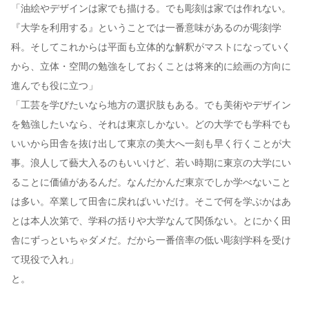
「油絵やデザインは家でも描ける。でも彫刻は家では作れない。
『大学を利用する』ということでは一番意味があるのが彫刻学
科。そしてこれからは平面も立体的な解釈がマストになっていく
から、立体・空間の勉強をしておくことは将来的に絵画の方向に
進んでも役に立つ」
「工芸を学びたいなら地方の選択肢もある。でも美術やデザイン
を勉強したいなら、それは東京しかない。どの大学でも学科でも
いいから田舎を抜け出して東京の美大へ一刻も早く行くことが大
事。浪人して藝大入るのもいいけど、若い時期に東京の大学にい
ることに価値があるんだ。なんだかんだ東京でしか学べないこと
は多い。卒業して田舎に戻ればいいだけ。そこで何を学ぶかはあ
とは本人次第で、学科の括りや大学なんて関係ない。とにかく田
舎にずっといちゃダメだ。だから一番倍率の低い彫刻学科を受け
て現役で入れ」
と。