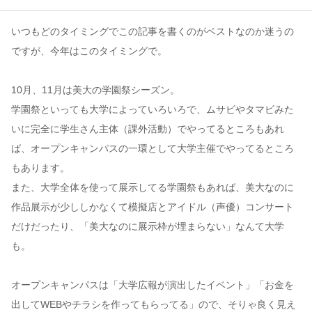
いつもどのタイミングでこの記事を書くのがベストなのか迷うの
コンテンツ
ですが、今年はこのタイミングで。
このサイトについて
運営会社
10月、11月は美大の学園祭シーズン。
お問い合わせ
学園祭といっても大学によっていろいろで、ムサビやタマビみた
いに完全に学生さん主体（課外活動）でやってるところもあれ
ば、オープンキャンパスの一環として大学主催でやってるところ
もあります。
また、大学全体を使って展示してる学園祭もあれば、美大なのに
作品展示が少ししかなくて模擬店とアイドル（声優）コンサート
だけだったり、「美大なのに展示枠が埋まらない」なんて大学
も。
オープンキャンパスは「大学広報が演出したイベント」「お金を
出してWEBやチラシを作ってもらってる」ので、そりゃ良く見え