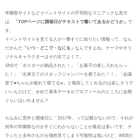
学園祭サイトなどイベントサイトの手羽的なマニアックな見方
は、
「TOPページに開催日がテキストで書いてあるかどうか」
で
す。
イベントサイトを見てる人が一番すぐに知りたい情報って、なん
だかんだ
「いつ・どこで・なにを」
なんですよね。テーマやオリ
ジナルキャラクターはその次でよくて。
SNSで「ポスターが納品された！」「お菓子の差し入れもらっ
た！」「出来立てのスタッフジャンパーを着てみた！！」「会議
室で●ちゃんが疲れて寝てるw」と報告してくれるのは楽しそうで
いいんだけど、せめて基本データかプロフィールのところに会期
ぐらいはいれません？
ちなみに意外と開催日に「2017年」って記載がないので、それが
何年の学園祭なのかすぐにわからないことが最近は多いです。チ
ラシだと去年のものを偶然見てしまう可能性は低いけど、WEBだ