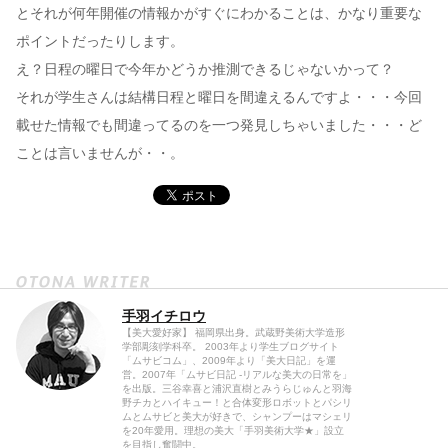
とそれが何年開催の情報かがすぐにわかることは、かなり重要な
ポイントだったりします。
え？日程の曜日で今年かどうか推測できるじゃないかって？
それが学生さんは結構日程と曜日を間違えるんですよ・・・今回
載せた情報でも間違ってるのを一つ発見しちゃいました・・・ど
ことは言いませんが・・。
手羽イチロウ
【美大愛好家】 福岡県出身。武蔵野美術大学造形
学部彫刻学科卒。 2003年より学生ブログサイト
「ムサビコム」、2009年より「美大日記」を運
営。2007年「ムサビ日記 -リアルな美大の日常を」
を出版。三谷幸喜と浦沢直樹とみうらじゅんと羽海
野チカとハイキュー！と合体変形ロボットとパシリ
ムとムサビと美大が好きで、シャンプーはマシェリ
を20年愛用。理想の美大「手羽美術大学★」設立
を目指し奮闘中。