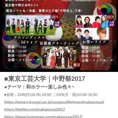
■東京工芸大学｜中野祭2017
●テーマ：和ホラー~楽しみ色々~
●会期：10/8(日)10:00-18:00 ｜10/9(月・祝)10:00-16:00
https://www.t-kougei.ac.jp/campuslife/event/nakanosai/
https://twitter.com/nakanosai2017
https://www.instagram.com/nakanosai2017/