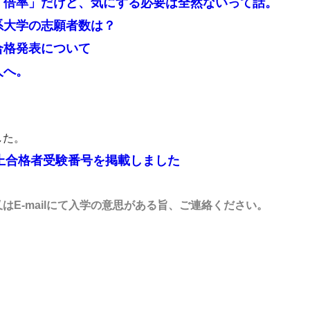
る「倍率」だけど、気にする必要は全然ないって話。
系大学の志願者数は？
合格発表について
人へ。
した。
繰上合格者受験番号を掲載しました
E-mailにて入学の意思がある旨、ご連絡ください。