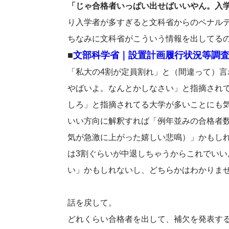
「じゃ合格者いっぱい出せばいいやん。入
り入学者が多すぎると文科省からのペナル
ちなみに文科省がこういう情報を出してる
■
文部科学省｜設置計画履行状況等調査
「私大の4割が定員割れ」と（間違って）言
やばいよ。なんとかしなさい」と指摘され
しろ」と指摘されてる大学が多いことにも
いい方向に解釈すれば「例年並みの合格者
気が急激に上がった嬉しい悲鳴）」かもし
は3割ぐらいが中退しちゃうからこれでい
い」かもしれないし、どちらかはわかりま
話を戻して。
どれくらい合格者を出して、補欠を発表す