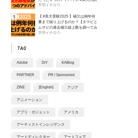
手羽イチロウ
【 #美大受験2025 】補欠は例年何
番まで繰り上げるのか？【タマビと
ムサビの過去補欠繰上数を調べてみ
手羽イチロウ
た】
Adobe
DIY
KABlog
PARTNER
PR / Sponsored
ZINE
[English]
アジア
アニメーション
アプリ・ガジェット
アメリカ
アーティストインレジデンス
アートディレクター
アートフェア