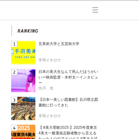
五美術大学と五芸術大学
手羽イチロウ
日本の美大生なんて死んだほうがい
いー映画監督・木村太一インタビュ
ー
出川 光
【日本一美しい図書館】石川県立図
書館に行ってきた
手羽イチロウ
【 #美大受験2025 】2025年度東京
4美大一般選抜志願者数から言える
たった１つのアドバイス #美大入試