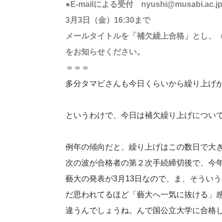
●E-mailによる受付 nyushi@musabi.ac.j
3月3日（金）16:30まで
メールタイトルを「補欠繰上合格」とし、（
をお知らせください。
＝＝＝
多分タマビさんも今日くらいから繰り上げ
というわけで、今日は補欠繰り上げについ
例年の傾向だと、繰り上げはこの数日で大
次の波が合格者の第２次手続締切後で、今年
藝大の発表が3月13日なので、ま、そうい
だ思われてるほど「藝大へ一気に抜ける」
違うんでしょうね。んで国公立大学に合格