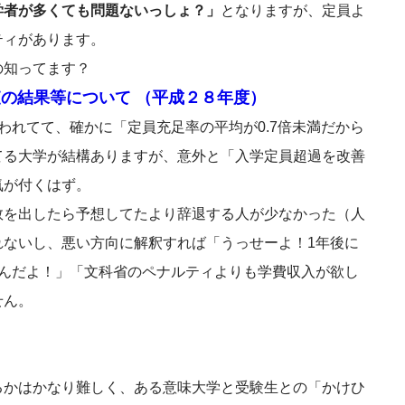
学者が多くても問題ないっしょ？」
となりますが、定員よ
ティがあります。
の知ってます？
の結果等について （平成２８年度）
われてて、確かに「定員充足率の平均が0.7倍未満だから
てる大学が結構ありますが、意外と「入学定員超過を改善
気が付くはず。
数を出したら予想してたより辞退する人が少なかった（人
れないし、悪い方向に解釈すれば「うっせーよ！1年後に
いんだよ！」「文科省のペナルティよりも学費収入が欲し
せん。
るかはかなり難しく、ある意味大学と受験生との「かけひ