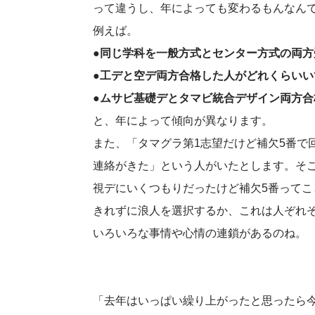
って違うし、年によっても変わるもんなん
例えば。
●同じ学科を一般方式とセンター方式の両
●工デと空デ両方合格した人がどれくらい
●ムサビ基礎デとタマビ統合デザイン両方
と、年によって傾向が異なります。
また、「タマグラ第1志望だけど補欠5番で
連絡がきた」という人がいたとします。そ
視デにいくつもりだったけど補欠5番って
きれずに浪人を選択するか、これは人ぞれ
いろいろな事情や心情の連鎖があるのね。
「去年はいっぱい繰り上がったと思ったら