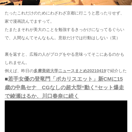
たったこれだけのためにわざわざ京都に行こうと思ったりせず、
家で漫画読んでますって。
たまたまそれが美大のことを勉強するきっかけになってるぐらい
で、人間なんてそんなもん。意欲だけでは行動はしない（笑）
裏を返すと、広報の人がブログをやる意味ってそこにあるのかも
しれません。
例えば、昨日の
多摩美術大学ニュースまとめ20210419
で紹介した
■
若手女優の登竜門「ポカリスエット」新CMに15
歳の中島セナ CGなしの超大型“動く”セット爆走
で綾瀬はるか、川口春奈に続く