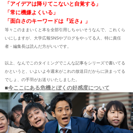
「アイデアは降りてこないと自覚する」
「常に機嫌よくいる」
「面白さのキーワードは『近さ』」
等々このままいくと本を全部引用しちゃいそうなんで、これくら
いにしますが、大学広報SNSやブログをやってる人、特に責任
者・編集長は読んだ方がいいです。
以上、なんでこのタイミングでこんな記事をシリーズで書いてる
かというと、いよいよ今週末がこれの放送日だからに決まってる
でしょ、の手羽がお送りいたしました。
■
今ここにある危機とぼくの好感度について