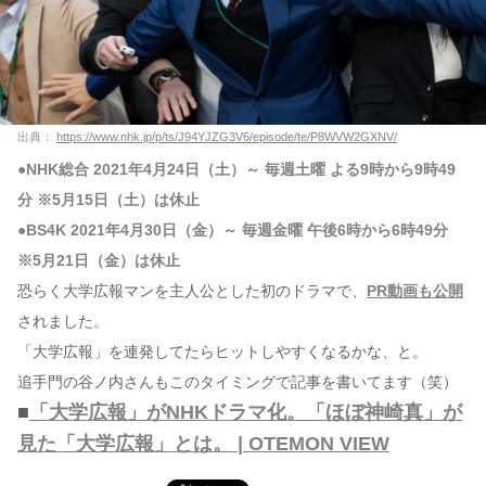
出典：
https://www.nhk.jp/p/ts/J94YJZG3V6/episode/te/P8WVW2GXNV/
●NHK総合 2021年4月24日（土）～ 毎週土曜 よる9時から9時49
分 ※5月15日（土）は休止
●BS4K 2021年4月30日（金）～ 毎週金曜 午後6時から6時49分
※5月21日（金）は休止
恐らく大学広報マンを主人公とした初のドラマで、
PR動画も公開
されました。
「大学広報」を連発してたらヒットしやすくなるかな、と。
追手門の谷ノ内さんもこのタイミングで記事を書いてます（笑）
■
「大学広報」がNHKドラマ化。「ほぼ神崎真」が
見た「大学広報」とは。 | OTEMON VIEW