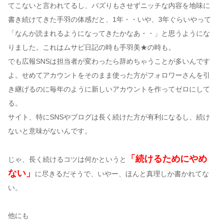
てこないと言われてるし、バズりもさせずニッチな内容を地味に
書き続けてきた手羽の体感だと、1年・・いや、3年ぐらいやって
「なんか読まれるようになってきたかなあ・・」と思うようにな
りました。これはムサビ日記の時も手羽美★の時も。
でも広報SNSは担当者が変わったら辞めちゃうことが多いんです
よ。せめてアカウントをそのまま使った方がフォロワーさんを引
き継げるのに毎年のように新しいアカウントを作ってゼロにして
る。
サイト、特にSNSやブログは長く続けた方が有利になるし、続け
ないと意味がないんです。
「続けるためにやめ
じゃ、長く続けるコツは何かというと
ない」
に尽きるだそうで、いやー、ほんと真理しか書かれてな
い。
他にも