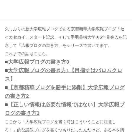
コンテンツ
このサイトについて
久しぶりの新大学広報ブログである
京都精華大学広報ブログ「セ
運営会社
イカセカイ」
スタート記念、そして手羽美術大学★6年目突入を記
お問い合わせ
念して「広報ブログの書き方」をシリーズで書いてます。
これまでの話はこちら。
■
大学広報ブログの書き方0
■
大学広報ブログの書き方1【目指すはバロムクロ
ス】
■
【京都精華ブログを勝手に添削】大学広報ブログ
の書き方2
■
【正しい情報は必要な情報ではない】大学広報ブ
ログの書き方3
ここから「大学広報ブログを書く時はこういうことに注意し
ろ！」的な説教ブログを書くつもりだったんだけど、ある本を購