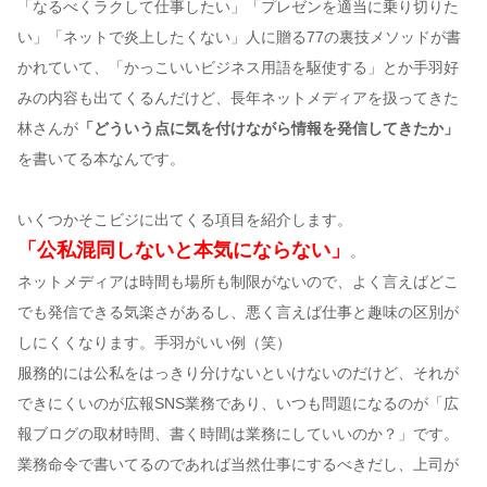
「なるべくラクして仕事したい」「プレゼンを適当に乗り切りた
い」「ネットで炎上したくない」人に贈る77の裏技メソッドが書
かれていて、「かっこいいビジネス用語を駆使する」とか手羽好
みの内容も出てくるんだけど、長年ネットメディアを扱ってきた
林さんが
「どういう点に気を付けながら情報を発信してきたか」
を書いてる本なんです。
いくつかそこビジに出てくる項目を紹介します。
「公私混同しないと本気にならない」
。
ネットメディアは時間も場所も制限がないので、よく言えばどこ
でも発信できる気楽さがあるし、悪く言えば仕事と趣味の区別が
しにくくなります。手羽がいい例（笑）
服務的には公私をはっきり分けないといけないのだけど、それが
できにくいのが広報SNS業務であり、いつも問題になるのが「広
報ブログの取材時間、書く時間は業務にしていいのか？」です。
業務命令で書いてるのであれば当然仕事にするべきだし、上司が