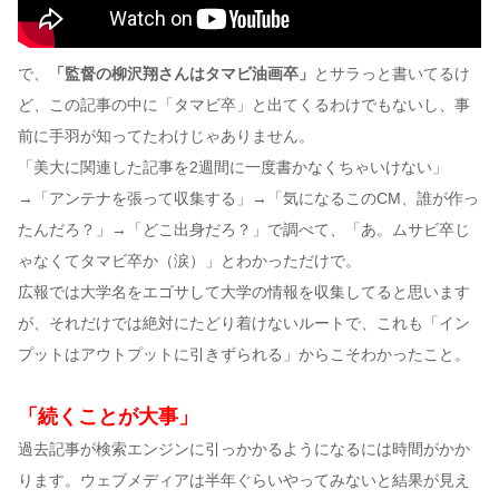
で、
「監督の柳沢翔さんはタマビ油画卒」
とサラっと書いてるけ
ど、この記事の中に「タマビ卒」と出てくるわけでもないし、事
前に手羽が知ってたわけじゃありません。
「美大に関連した記事を2週間に一度書かなくちゃいけない」
→「アンテナを張って収集する」→「気になるこのCM、誰が作っ
たんだろ？」→「どこ出身だろ？」で調べて、「あ。ムサビ卒じ
ゃなくてタマビ卒か（涙）」とわかっただけで。
広報では大学名をエゴサして大学の情報を収集してると思います
が、それだけでは絶対にたどり着けないルートで、これも「イン
プットはアウトプットに引きずられる」からこそわかったこと。
「続くことが大事」
過去記事が検索エンジンに引っかかるようになるには時間がかか
ります。ウェブメディアは半年ぐらいやってみないと結果が見え