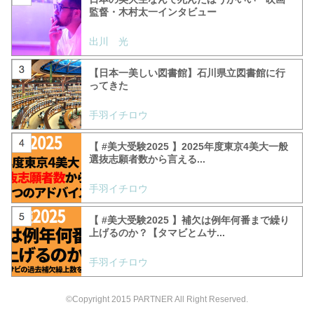
監督・木村太一インタビュー
出川 光
【日本一美しい図書館】石川県立図書館に行
ってきた
手羽イチロウ
【 #美大受験2025 】2025年度東京4美大一般
選抜志願者数から言える...
手羽イチロウ
【 #美大受験2025 】補欠は例年何番まで繰り
上げるのか？【タマビとムサ...
手羽イチロウ
©Copyright 2015 PARTNER All Right Reserved.