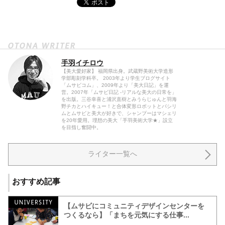
手羽イチロウ
【美大愛好家】 福岡県出身。武蔵野美術大学造形
学部彫刻学科卒。 2003年より学生ブログサイト
「ムサビコム」、2009年より「美大日記」を運
営。2007年「ムサビ日記 -リアルな美大の日常を」
を出版。三谷幸喜と浦沢直樹とみうらじゅんと羽海
野チカとハイキュー！と合体変形ロボットとパシリ
ムとムサビと美大が好きで、シャンプーはマシェリ
を20年愛用。理想の美大「手羽美術大学★」設立
を目指し奮闘中。
ライター一覧へ
おすすめ記事
【ムサビにコミュニティデザインセンターを
つくるなら】「まちを元気にする仕事...