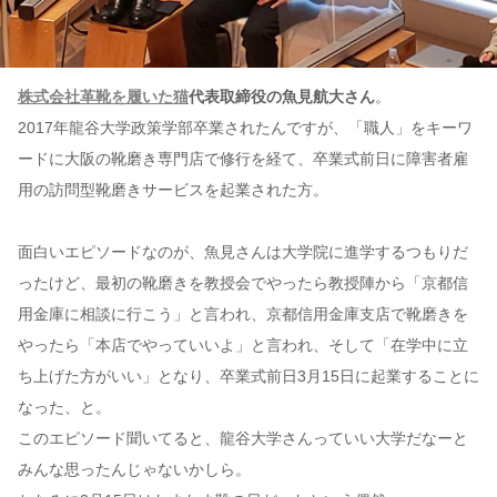
株式会社革靴を履いた猫
代表取締役の魚見航大さん
。
2017年龍谷大学政策学部卒業されたんですが、「職人」をキーワ
ードに大阪の靴磨き専門店で修行を経て、卒業式前日に障害者雇
用の訪問型靴磨きサービスを起業された方。
面白いエピソードなのが、魚見さんは大学院に進学するつもりだ
ったけど、最初の靴磨きを教授会でやったら教授陣から「京都信
用金庫に相談に行こう」と言われ、京都信用金庫支店で靴磨きを
やったら「本店でやっていいよ」と言われ、そして「在学中に立
ち上げた方がいい」となり、卒業式前日3月15日に起業することに
なった、と。
このエピソード聞いてると、龍谷大学さんっていい大学だなーと
みんな思ったんじゃないかしら。