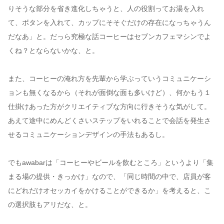
りそうな部分を省き進化しちゃうと、人の役割ってお湯を入れ
て、ボタンを入れて、カップにそそぐだけの存在になっちゃうん
だなあ」と。だっら究極な話コーヒーはセブンカフェマシンでよ
くね？とならないかな、と。
また、コーヒーの淹れ方を先輩から学ぶっていうコミュニケーシ
ョンも無くなるから（それが面倒な面も多いけど）、何かもう１
仕掛けあった方がクリエイティブな方向に行きそうな気がして。
あえて途中にめんどくさいステップをいれることで会話を発生さ
せるコミュニケーションデザインの手法もあるし。
でもawabarは「コーヒーやビールを飲むところ」というより「集
まる場の提供・きっかけ」なので、「同じ時間の中で、店員が客
にどれだけオセッカイをかけることができるか」を考えると、こ
の選択肢もアリだな、と。