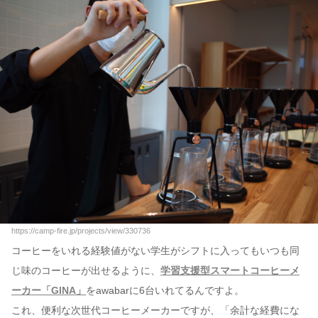
https://camp-fire.jp/projects/view/330736
コーヒーをいれる経験値がない学生がシフトに入ってもいつも同
じ味のコーヒーが出せるように、
学習支援型スマートコーヒーメ
ーカー「GINA」
をawabarに6台いれてるんですよ。
これ、便利な次世代コーヒーメーカーですが、「余計な経費にな