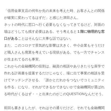
「信用金庫支店の何年か先の未来を考えた時、お客さんとの関係
が確実に変わってるはずだ」と感じた津田さん。
ネットの時代に窓口へ行く必要もなくなってきてるけど、対面の
場はどうしても残す必要はある。そう考えると
１階に物理的な窓
口がある
ことはそんなに大事な話ではない。
また、このコロナで景気的な影響は大きく、中小企業もそうだけ
ど職人さんも廃業を考えている現状がある。でも一方でチャンス
が生まれてるのも事実。
これからの金融機関の役割は、融資の相談やありきたりな座学で
作れる計画書を提案するだけじゃなく、場に出て事業の相談を受
けてマッチングさせる、「誰かとだれかをつないでコミュニティ
を作る」になり、それができるかできないかで金融機関が選ばれ
る時代がくるはず・・と出来たのがこのQUESTIONなんだそう。
前回も書きましたが、それはその通りだけど、それでも金融機関