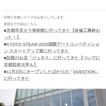
コンテンツ
日帰り京都シリーズをお送りしています。
このサイトについて
前回までの話はこちら。
運営会社
■
京都市京セラ美術館に行ってきた【改修工事終わ
お問い合わせ
った！】
■
KYOTO STEAM 2020国際アートコンペティショ
ン スタートアップ展に行ってきた
■
話題のお店「ジュネス」に行ってきた【ついでに
京都芸術大学も】
■
11月2日にオープンしたばかりの「QUESTION」
に行ってきた