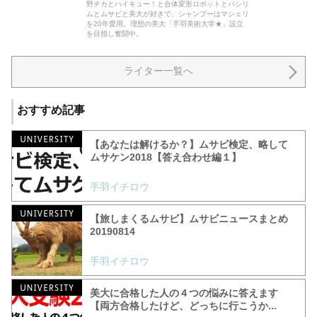
野チカとハイキュー！と合体変形ロボットとパシリ
ムとムサビと美大が好きで、シャンプーはマシェリ
を20年愛用。理想の美大「手羽美術大学★」設立
を目指し奮闘中。
ライター一覧へ
おすすめ記事
【あなたは解けるか？】ムサビ検定、略して
ムサケン2018【答え合わせ編１】
手羽イチロウ
【旅しまくるムサビ】ムサビニュースまとめ
20190814
手羽イチロウ
美大に合格した人の４つの悩みに答えます
【両方合格したけど、どっちに行こうか...