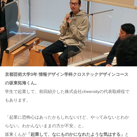
京都芸術大学3年 情報デザイン学科クロステックデザインコース
の坂東拓海くん。
学生で起業して、前回紹介した株式会社cheersityの代表取締役で
もあります。
「起業に恐怖心はあったかもしれないけど、やってみないとわか
らない。わかんないままの方が不安」と。
坂東くんが
「起業して、なにものかになれたような気はする」
と