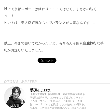
以上で京都レポートは終わり・・・ではなく、まさかの続く
っ！！
ヒントは「美大愛好家なもんでバランスが大事なんです」。
以上、今まで書いてなかったけど、もちろん今回も
自腹旅行
な手
羽がお送りいたしました。
手羽イチロウ
【美大愛好家】 福岡県出身。武蔵野美術大学造形
学部彫刻学科卒。 2003年より学生ブログサイト
「ムサビコム」、2009年より「美大日記」を運
営。2007年「ムサビ日記 -リアルな美大の日常を」
を出版。三谷幸喜と浦沢直樹とみうらじゅんと羽海